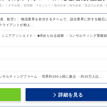
業）
大手企業
管理職・マネジャー
海外出張
海外折衝
英語力が必要
鉄道、航空）、物流業界を担当するチームで、該当業界に対する幅広
クライアントが抱え…
・シニアアソシエイト： ■求められる経験 ・コンサルティング業務
サルティングファーム ・世界約150ヵ国に拠点 ・約15万人以…
詳細を見る