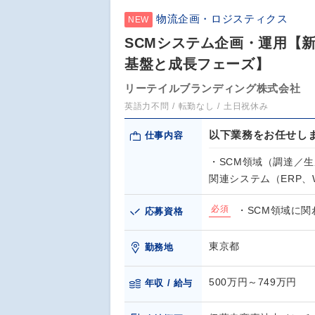
物流企画・ロジスティクス
NEW
SCMシステム企画・運用【
基盤と成長フェーズ】
リーテイルブランディング株式会社
英語力不問
転勤なし
土日祝休み
以下業務をお任せし
仕事内容
・SCM領域（調達／
関連システム（ERP、
必須
・SCM領域に
応募資格
東京都
勤務地
500万円～749万円
年収 / 給与