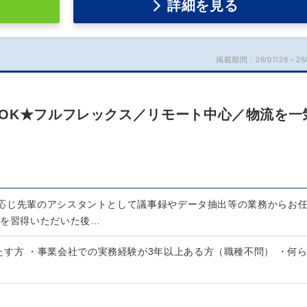
詳細を見る
掲載期間：26/07/28～26/
OK★フルフレックス／リモート中心／物流を一
応じ先輩のアシスタントとして議事録やデータ抽出等の業務からお
務を習得いただいた後…
たす方 ・事業会社での実務経験が3年以上ある方（職種不問） ・何