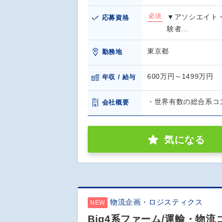
必須
▼アソシエイト
応募資格
験者…
東京都
勤務地
600万円～1499万円
年収 / 給与
・世界有数の総合系コン
会社概要
気になる
物流企画・ロジスティクス
NEW
Big4系ファーム/運輸・物