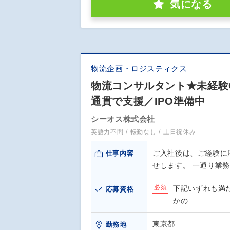
気になる
物流企画・ロジスティクス
物流コンサルタント★未経験
通貫で支援／IPO準備中
シーオス株式会社
英語力不問
転勤なし
土日祝休み
ご入社後は、ご経験に
仕事内容
せします。 一通り業
必須
下記いずれも満
応募資格
かの…
東京都
勤務地