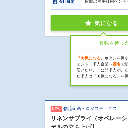
伊藤忠商事社内ベンチ
会社概要
気になる
興味を持っ
『★気になる』
ボタンを押
ェント・求人企業へ
匿名
で
届いたり、非公開求人が、
た求人は『★気になる』を
物流企画・ロジスティクス
NEW
リネンサプライ（オペレーシ
デルの立ち上げ】