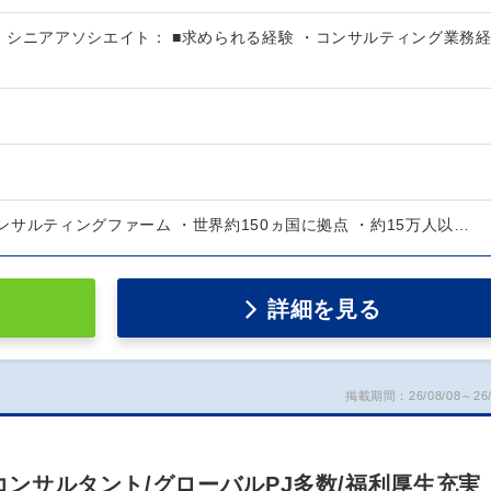
・シニアアソシエイト： ■求められる経験 ・コンサルティング業務
サルティングファーム ・世界約150ヵ国に拠点 ・約15万人以…
詳細を見る
掲載期間：26/08/08～26/
流コンサルタント/グローバルPJ多数/福利厚生充実