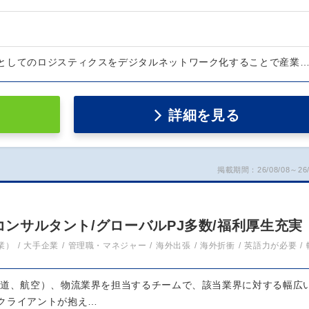
としてのロジスティクスをデジタルネットワーク化することで産業
詳細を見る
掲載期間：26/08/08～26/
流コンサルタント/グローバルPJ多数/福利厚生充実
業）
大手企業
管理職・マネジャー
海外出張
海外折衝
英語力が必要
鉄道、航空）、物流業界を担当するチームで、該当業界に対する幅広
クライアントが抱え…