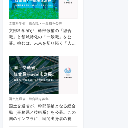
文部科学省｜総合職・一般職を公募
文部科学省が、幹部候補の「総合
職」と領域特化の「一般職」を公
募。挑むは、未来を切り拓く「人と
知」の創造。
国土交通省｜総合職を募集
国土交通省が、幹部候補となる総合
職（事務系／技術系）を公募。この
国のインフラに、民間出身者の視点
を。