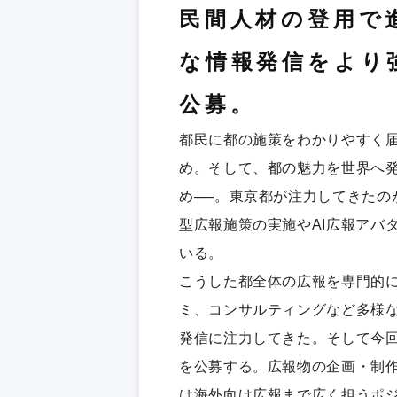
民間人材の登用で
な情報発信をより
公募。
都民に都の施策をわかりやすく
め。そして、都の魅力を世界へ
め──。東京都が注力してきたの
型広報施策の実施やAI広報アバ
いる。
こうした都全体の広報を専門的
ミ、コンサルティングなど多様
発信に注力してきた。そして今
を公募する。広報物の企画・制
は海外向け広報まで広く担うポ