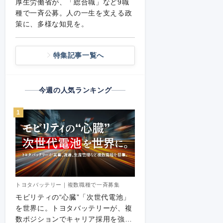
厚生労働省が、「総合職」など9職
種で一斉公募。人の一生を支える政
策に、多様な知見を。
特集記事一覧へ
今週の人気ランキング
1
トヨタバッテリー｜複数職種で一斉募集
モビリティの“心臓”「次世代電池」
を世界に。トヨタバッテリーが、複
数ポジションでキャリア採用を強