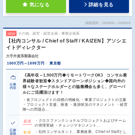
気になる
詳細を見る
掲載期間：26/08/06～26/08/19
その他、経営・経営企画・事業企画系
NEW
【社内コンサル / Chief of Staff / KAIZEN】アソシエ
イトディレクター
大手外資系製薬会社
1000万円～1899万円
東京都
《高年収～1,900万円◆リモートワークOK》 コンサル業
界経験者歓迎◆スタンドアローンポジション◆国内外の
仕事
様々なステークホルダーとの協働機会も多く、グローバ
内容
ルにご活躍頂けます！
・各プロジェクトの目標の明確化 ・事業プロジェクトの立案
・プロジェクト支援、推進 ・進捗状況のマネジメント ・経営
陣への問題点…
・クロスファンクショナルプロジェクトおよびチーム
必須
の管理実績 ・チェンジマネジメント…
応募
・社内コンサルタント、業務改善、Chief of Staffとし
歓迎
資格