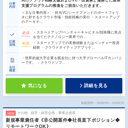
向けクラウド戦略支援およびVC・投資家と連携した成長
仕事
支援プログラムの推進をご担当いただきます。
内容
＜主な仕事内容＞ ・担当VC/シードファンドのポートフォリ
オに対するクラウド市場・技術戦略の実行 ・スタートアップ
のアーキテ…
・スタートアップ/ベンチャーキャピタル/技術職に焦点
必須
を当てたテクノロジー業界での…
応募
・スタートアップでの実務経験またはベンチャー投資
歓迎
資格
経験 ・クラウドネイティブアプリケ…
・世界的超大手企業を親会社に持つ大手グローバルITカンパニ
ーです。 ・クラウドソフ…
会社
概要
気になる
詳細を見る
掲載期間：26/08/06～26/08/19
その他、経営・経営企画・事業企画系
NEW
新規事業責任者《非公開案件◆社長直下ポジション◆
リモートワークOK》