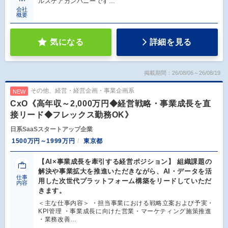
ルスケアカンパニーです…
会社
概要
気になる
詳細を見る
掲載期間：26/08/06～26/08/19
その他、経営・経営企画・事業企画系
NEW
CxO《高年収～2,000万円◆経営戦略・事業成長を直
接リード◆フレックス勤務OK》
日系SaaSスタートアップ企業
1500万円～1999万円
東京都
【AI×事業成長を牽引する経営ポジション】 組織課題の
解決や事業拡大を推進いただきながら、AI・データを活
仕事
用した次世代プラットフォーム構築をリードしていただ
内容
きます。
＜主な仕事内容＞ ・担当事業における戦略立案および予実・
KPI管理 ・事業成長に向けた営業・マーケティング施策推進
・業務改善…