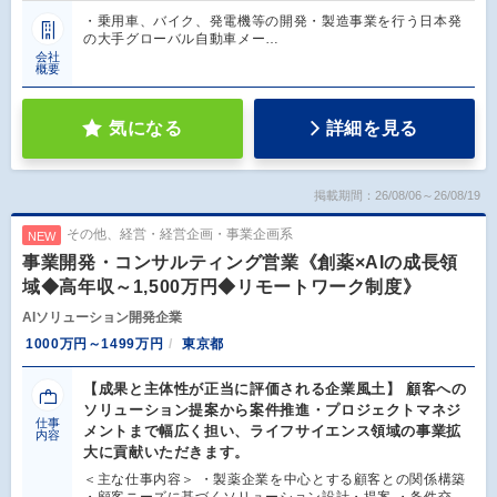
・乗用車、バイク、発電機等の開発・製造事業を行う日本発
の大手グローバル自動車メー…
会社
概要
気になる
詳細を見る
掲載期間：26/08/06～26/08/19
その他、経営・経営企画・事業企画系
NEW
事業開発・コンサルティング営業《創薬×AIの成長領
域◆高年収～1,500万円◆リモートワーク制度》
AIソリューション開発企業
1000万円～1499万円
東京都
【成果と主体性が正当に評価される企業風土】 顧客への
ソリューション提案から案件推進・プロジェクトマネジ
仕事
メントまで幅広く担い、ライフサイエンス領域の事業拡
内容
大に貢献いただきます。
＜主な仕事内容＞ ・製薬企業を中心とする顧客との関係構築
・顧客ニーズに基づくソリューション設計・提案 ・条件交