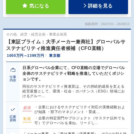
気になる
詳細を見る
掲載期間：26/07/31～26/08/13
その他、経営・経営企画・事業企画系
【東証プライム：大手メーカー兼商社】グローバルサ
ステナビリティ推進責任者候補（CFO直轄）
1000万円～1399万円
東京都
日系グローバル企業にて、CFO直轄の立場でグローバル
全体のサステナビリティ戦略を推進していただくポジシ
仕事
ョンです。
内容
同社のサステナビリティ推進室は、その持続的成長を支える
経営基盤として、環境・社会・ガバナンス（ESG）領域にお
けるグルー…
・企業におけるサステナビリテイ対応の実務経験およ
必須
び知識 ・部下のマネジメント・育成…
応募
・企業の特定部門やプロジェクト（サステナ以外でも
歓迎
資格
可）でグローバルを束ね、リードし…
「メーカー事業」と「商社事業（流通事業）」の2つの顔を持