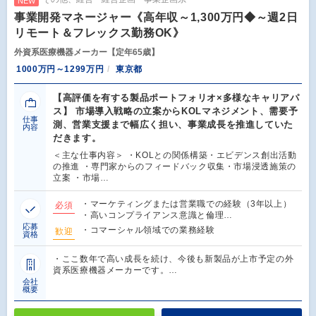
NEW
事業開発マネージャー《高年収～1,300万円◆～週2日
リモート＆フレックス勤務OK》
外資系医療機器メーカー【定年65歳】
1000万円～1299万円
東京都
【高評価を有する製品ポートフォリオ×多様なキャリアパ
ス】 市場導入戦略の立案からKOLマネジメント、需要予
仕事
測、営業支援まで幅広く担い、事業成長を推進していた
内容
だきます。
＜主な仕事内容＞ ・KOLとの関係構築・エビデンス創出活動
の推進 ・専門家からのフィードバック収集・市場浸透施策の
立案 ・市場…
・マーケティングまたは営業職での経験（3年以上）
必須
・高いコンプライアンス意識と倫理…
応募
・コマーシャル領域での業務経験
歓迎
資格
・ここ数年で高い成長を続け、今後も新製品が上市予定の外
資系医療機器メーカーです。…
会社
概要