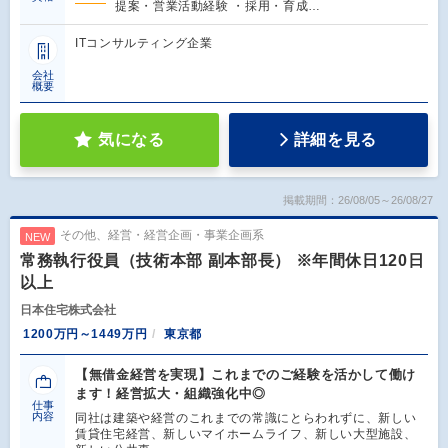
提案・営業活動経験 ・採用・育成…
ITコンサルティング企業
会社
概要
気になる
詳細を見る
掲載期間：26/08/05～26/08/27
その他、経営・経営企画・事業企画系
NEW
常務執行役員（技術本部 副本部長） ※年間休日120日
以上
日本住宅株式会社
1200万円～1449万円
東京都
【無借金経営を実現】これまでのご経験を活かして働け
ます！経営拡大・組織強化中◎
仕事
内容
同社は建築や経営のこれまでの常識にとらわれずに、新しい
賃貸住宅経営、新しいマイホームライフ、新しい大型施設、