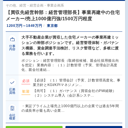
その他、経営・経営企画・事業企画系
【買収先経営幹部：経営管理部長】事業再建中の住宅
メーカー/売上1000億円強/1500万円程度
1200万円～1849万円
東京都
大手不動産企業が買収した住宅メーカーの事業再建ミッ
ションの幹部ポジションです。経営管理体制・ガバナン
仕事
ス構築、資金調達手法検討、リスク管理など、多岐に渡
内容
る業務を行います。
ポジション：経営管理部長（取締役候補、親会社採用後出向
を想定） 業務内容： （１）計数管理（予実、管理会計高度
化、親会社連結…
【必須】 （１）管理会計（予実、計数管理高度化、事
必須
業方針とKGI/KPIマネジメン…
応募
【尚可】 （１）ガバナンス（買収会社のPMI経験）
歓迎
資格
（２）システム導入（会計系システ…
・東証プライム上場売上1000億円以上の企業では過去5年間
の成長率が最も高い企業…
会社
概要