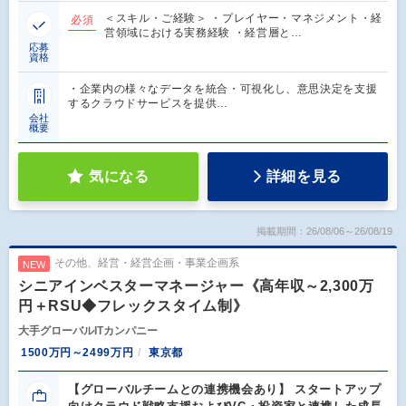
＜スキル・ご経験＞ ・プレイヤー・マネジメント・経
必須
営領域における実務経験 ・経営層と…
応募
資格
・企業内の様々なデータを統合・可視化し、意思決定を支援
するクラウドサービスを提供…
会社
概要
気になる
詳細を見る
掲載期間：26/08/06～26/08/19
その他、経営・経営企画・事業企画系
NEW
シニアインベスターマネージャー《高年収～2,300万
円＋RSU◆フレックスタイム制》
大手グローバルITカンパニー
1500万円～2499万円
東京都
【グローバルチームとの連携機会あり】 スタートアップ