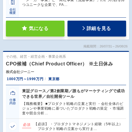
つユニークな企業で、FA…
会社
概要
気になる
詳細を見る
掲載期間：26/07/31～26/08/26
その他、経営・経営企画・事業企画系
CPO候補（Chief Product Officer） ※土日休み
株式会社ジーニー
1000万円～1999万円
東京都
東証グロース／第2創業期／誰もがマーケティングで成功
できる世界／自社開発ツール
仕事
内容
【職務概要】 ■プロダクト戦略の立案と実行 ・会社全体のビ
ジョンや事業戦略に基づいたプロダクト戦略の策定 ・市場調
査や競合分析…
【必須】 ・プロダクトマネジメント経験（5年以上）
必須
プロダクト戦略の立案から実行ま…