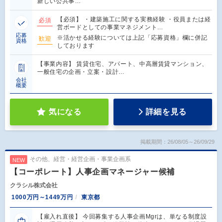
新しい公共事…
【必須】 ・建築施工に関する実務経験 ・役員または経
必須
営ボードとしての事業マネジメント…
応募
※活かせる経験については上記「応募資格」欄に併記
歓迎
資格
しております
【事業内容】 賃貸住宅、アパート、中高層賃貸マンション、
一般住宅の企画・立案・設計…
会社
概要
気になる
詳細を見る
掲載期間：26/08/05～26/09/29
その他、経営・経営企画・事業企画系
NEW
【コーポレート】人事企画マネージャー候補
クラシル株式会社
1000万円～1449万円
東京都
【雇入れ直後】 今回募集する人事企画Mgrは、単なる制度設