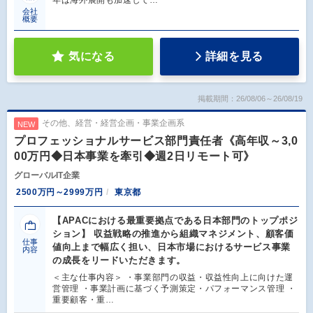
会社
概要
気になる
詳細を見る
掲載期間：26/08/06～26/08/19
その他、経営・経営企画・事業企画系
NEW
プロフェッショナルサービス部門責任者《高年収～3,0
00万円◆日本事業を牽引◆週2日リモート可》
グローバルIT企業
2500万円～2999万円
東京都
【APACにおける最重要拠点である日本部門のトップポジ
ション】 収益戦略の推進から組織マネジメント、顧客価
仕事
値向上まで幅広く担い、日本市場におけるサービス事業
内容
の成長をリードいただきます。
＜主な仕事内容＞ ・事業部門の収益・収益性向上に向けた運
営管理 ・事業計画に基づく予測策定・パフォーマンス管理 ・
重要顧客・重…