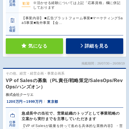
応募
※活かせる経験については上記「応募資格」欄に併記
歓迎
資格
しております
【事業内容】 ■広告プラットフォーム事業■マーケティングSa
aS事業■海外事業 【会…
会社
概要
気になる
詳細を見る
掲載期間：26/07/30～26/08/19
その他、経営・経営企画・事業企画系
VP of Salesの募集（PL責任/戦略策定/SalesOps/Rev
Ops/ハンズオン）
株式会社クーリエ
1200万円～1999万円
東京都
急成長中の当社で、営業組織のトップとして事業戦略の
立案から実行までを主導していただきます
仕事
内容
【VP of Salesが裁量を持って進める具体的な業務内容】 ・営