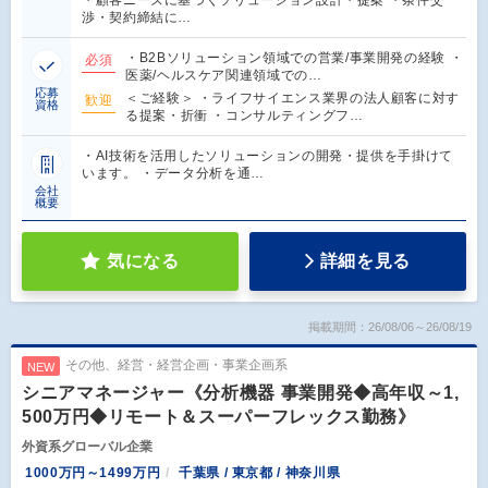
渉・契約締結に…
・B2Bソリューション領域での営業/事業開発の経験 ・
必須
医薬/ヘルスケア関連領域での…
応募
＜ご経験＞ ・ライフサイエンス業界の法人顧客に対す
歓迎
資格
る提案・折衝 ・コンサルティングフ…
・AI技術を活用したソリューションの開発・提供を手掛けて
います。 ・データ分析を通…
会社
概要
気になる
詳細を見る
掲載期間：26/08/06～26/08/19
その他、経営・経営企画・事業企画系
NEW
シニアマネージャー《分析機器 事業開発◆高年収～1,
500万円◆リモート＆スーパーフレックス勤務》
外資系グローバル企業
1000万円～1499万円
千葉県 / 東京都 / 神奈川県