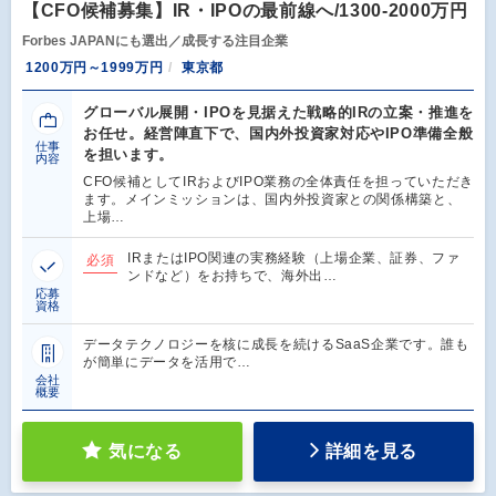
【CFO候補募集】IR・IPOの最前線へ/1300-2000万円
Forbes JAPANにも選出／成長する注目企業
1200万円～1999万円
東京都
グローバル展開・IPOを見据えた戦略的IRの立案・推進を
お任せ。経営陣直下で、国内外投資家対応やIPO準備全般
仕事
を担います。
内容
CFO候補としてIRおよびIPO業務の全体責任を担っていただき
ます。メインミッションは、国内外投資家との関係構築と、
上場…
IRまたはIPO関連の実務経験（上場企業、証券、ファ
必須
ンドなど）をお持ちで、海外出…
応募
資格
データテクノロジーを核に成長を続けるSaaS企業です。誰も
が簡単にデータを活用で…
会社
概要
気になる
詳細を見る