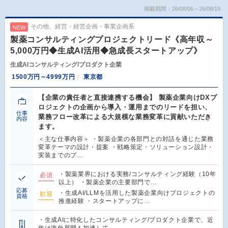
掲載期間：26/08/06～26/08/19
その他、経営・経営企画・事業企画系
NEW
製薬コンサルティングプロジェクトリード《高年収～
5,000万円◆生成AI活用◆急成長スタートアップ》
生成AIコンサルティング/プロダクト企業
1500万円～4999万円
東京都
【企業の責任者と直接連携する機会】 製薬企業向けDXプ
ロジェクトの企画から導入・運用までのリードを担い、
仕事
業務フロー改革による大規模な業務変革に貢献いただき
内容
ます。
＜主な仕事内容＞ ・製薬企業の各部門との対話を通じた業務
変革テーマの設計・提案 ・戦略策定・ソリューション設計・
実装までのプ…
・製薬業界における実務/コンサルティング経験（10年
必須
以上） ・製薬企業の主要部門で…
応募
・生成AI/LLMを活用した製薬企業向けプロジェクトの
歓迎
資格
推進経験 ・スタートアップに…
・生成AIに特化したコンサルティング/プロダクト企業で、近
年は海外展開も加速して…