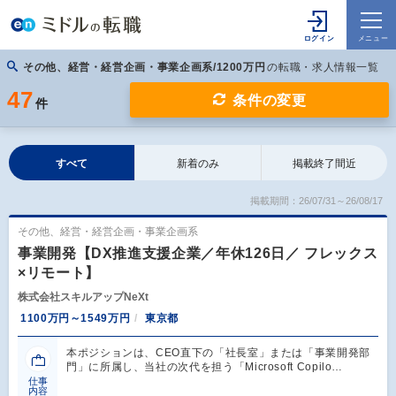
その他、経営・経営企画・事業企画系/1200万円
の転職・求人情報一覧
47
条件の変更
件
すべて
新着のみ
掲載終了間近
掲載期間：26/07/31～26/08/17
その他、経営・経営企画・事業企画系
事業開発【DX推進支援企業／年休126日／ フレックス
×リモート】
株式会社スキルアップNeXt
1100万円～1549万円
東京都
本ポジションは、CEO直下の「社長室」または「事業開発部
門」に所属し、当社の次代を担う「Microsoft Copilo…
仕事
内容