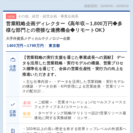
掲載期間：26/08/06～26/08/19
その他、経営・経営企画・事業企画系
NEW
営業戦略企画ディレクター《高年収～1,800万円◆多
様な部門との密接な連携機会◆リモートOK》
大手外資系メディカルテクノロジー企業
1400万円～1799万円
東京都
【営業戦略の実行支援を通じた事業成長への貢献】 デー
タを活用した営業戦略・実行モデルの構築、営業プロセ
仕事
ス標準化を通じて、全体の営業生産性・実行力の向上を
内容
推進いただきます。
＜主な仕事内容＞ ・データを活用した営業戦略・実行モデル
の構築 ・データ分析・KPI管理による営業改善 ・営業リソー
スの配分計…
＜ご経験＞ ・営業オペレーション/セールスフォースエ
必須
フェクティブネス/コマーシャル…
応募
・ターゲティング戦略/テリトリー設計/営業リソース最
歓迎
資格
適化に関する実務経験 ・コンサ…
・100年以上の長い歴史を有する世界トップレベルの外資系ヘ