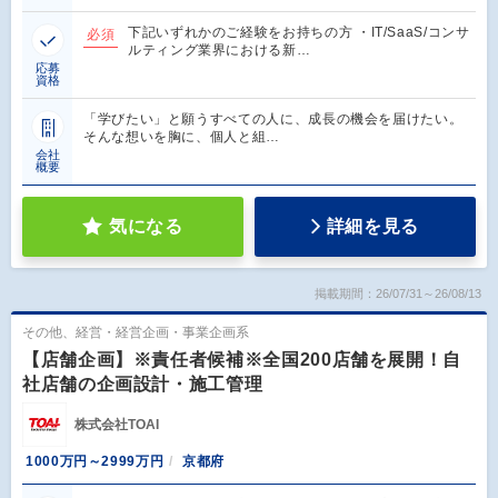
下記いずれかのご経験をお持ちの方 ・IT/SaaS/コンサ
必須
ルティング業界における新…
応募
資格
「学びたい」と願うすべての人に、成長の機会を届けたい。
そんな想いを胸に、個人と組…
会社
概要
気になる
詳細を見る
掲載期間：26/07/31～26/08/13
その他、経営・経営企画・事業企画系
【店舗企画】※責任者候補※全国200店舗を展開！自
社店舗の企画設計・施工管理
株式会社TOAI
1000万円～2999万円
京都府