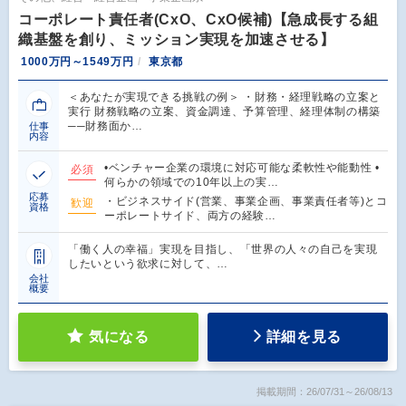
コーポレート責任者(CxO、CxO候補)【急成長する組
織基盤を創り、ミッション実現を加速させる】
1000万円～1549万円
東京都
＜あなたが実現できる挑戦の例＞ ・財務・経理戦略の立案と
実行 財務戦略の立案、資金調達、予算管理、経理体制の構築
──財務面か…
仕事
内容
•ベンチャー企業の環境に対応可能な柔軟性や能動性 •
必須
何らかの領域での10年以上の実…
応募
・ビジネスサイド(営業、事業企画、事業責任者等)とコ
歓迎
資格
ーポレートサイド、両方の経験…
「働く人の幸福」実現を目指し、「世界の人々の自己を実現
したいという欲求に対して、…
会社
概要
気になる
詳細を見る
掲載期間：26/07/31～26/08/13