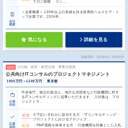
てのご経験 ・コン…
＜企業概要＞ 130年以上の実績を誇る世界的ヘルスケア・ト
ップ企業です。2024年…
会社
概要
気になる
詳細を見る
掲載期間：26/08/06～26/08/19
その他、経営・経営企画・事業企画系
NEW
公共向けITコンサルのプロジェクトマネジメント
1000万円～1249万円
東京都
中央省庁、独立行政法人、地方公共団体など行政機関に対す
るITコンサルティングに従事いただきます。 入社後は、プロ
ジェクトマ…
仕事
内容
※下記いずれかに該当する方 ・ITコンサルティング・
必須
プロジェクトにおけるプロジェク…
応募
・PMP資格を保有する方 ・行政機関を対象とした入札
歓迎
資格