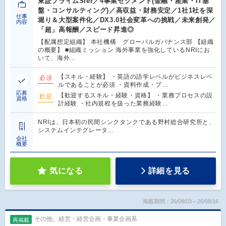
東証プライムSIer／4事業セグメント(金融・産業・IT基
盤・コンサルティング)／高収益・財務安定／1社1社を深
仕事
堀り＆大型案件化／DX3.0社会変革への挑戦／未来創発／
内容
「超」高報酬／スピード昇進◎
【配属想定組織】 本社機構 グローバルガバナンス部 【組織
の概要】 ■組織ミッション 海外事業を強化しているNRIにお
いて、海外…
【スキル・経験】 ・英語の語学レベルがビジネスレベ
必須
ルであることが必須 ・資料作成・プ…
応募
【歓迎するスキル・経験・資格】 ・業務プロセスの設
歓迎
資格
計経験 ・社内規程を扱った業務経験…
NRIは、日本初の民間シンクタンクである野村総合研究所と、
システムインテグレータ…
会社
概要
気になる
詳細を見る
掲載期間：26/08/03～26/08/16
その他、経営・経営企画・事業企画系
再掲載