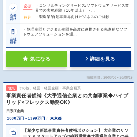
・コンサルティングサービス/ソフトウェアサービス業
必須
界での実務経験（10年以上） ・…
応募
・製造業/自動車業界向けビジネスのご経験
歓迎
資格
・物理空間とデジタル空間を高度に連携させる先進的なソフ
トウェアソリューションを通…
会社
概要
気になる
詳細を見る
掲載期間：26/08/06～26/08/19
その他、経営・経営企画・事業企画系
NEW
事業責任者候補《大手通信企業との共創事業◆ハイブ
リッド×フレックス勤務OK》
日系IT企業
1000万円～1399万円
東京都
【希少な新規事業責任者候補ポジション】 大企業のリソ
ース × スタートアップの挑戦環境◆大手通信企業との共