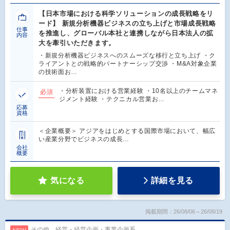
【日本市場における科学ソリューションの成長戦略をリ
ード】 新規分析機器ビジネスの立ち上げと市場成長戦略
仕事
を推進し、グローバル本社と連携しながら日本法人の拡
内容
大を牽引いただきます。
・新規分析機器ビジネスへのスムーズな移行と立ち上げ ・ク
ライアントとの戦略的パートナーシップ交渉 ・M&A対象企業
の技術面お…
・分析装置における営業経験 ・10名以上のチームマネ
必須
ジメント経験 ・テクニカル営業お…
応募
資格
＜企業概要＞ アジアをはじめとする国際市場において、幅広
い産業分野でビジネスの成長…
会社
概要
気になる
詳細を見る
掲載期間：26/08/06～26/08/19
その他、経営・経営企画・事業企画系