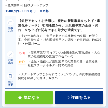
＜急成長中＞日系スタートアップ
1500万円～1999万円
東京都
【銀行アセットを活用し、複数の新規事業立ち上げ・事
業化をリード】 初期段階から、大規模事業の企画・実
仕事
行・立ち上げに関与できる希少な環境です。
内容
＜主な仕事内容＞ ・大手企業との協業機会の発掘、仮説立
案、企画書作成 ・社内関連部門との調整・合意形成、PoC設
計 ・外部パー…
・新規事業/アライアンス/企画推進の実務経験 ・大企
必須
業の組織構造や稟議プロセスへの…
応募
・金融・通信など規制業界での業務知見・協業経験 ・
歓迎
資格
複数ステークホルダー間での調整・…
・スタートアップながらすでにメガバンクとの資本業務提携
契約を締結しており、今後の…
会社
概要
気になる
詳細を見る