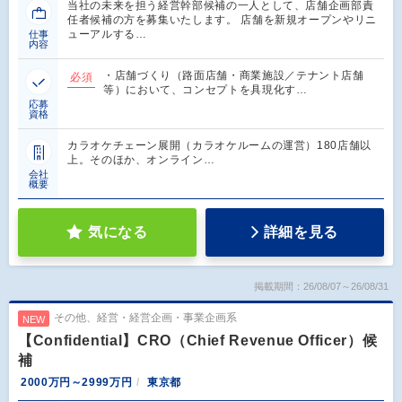
当社の未来を担う経営幹部候補の一人として、店舗企画部責
任者候補の方を募集いたします。 店舗を新規オープンやリニ
ューアルする…
仕事
内容
・店舗づくり（路面店舗・商業施設／テナント店舗
必須
等）において、コンセプトを具現化す…
応募
資格
カラオケチェーン展開（カラオケルームの運営）180店舗以
上。そのほか、オンライン…
会社
概要
気になる
詳細を見る
掲載期間：26/08/07～26/08/31
その他、経営・経営企画・事業企画系
NEW
【Confidential】CRO（Chief Revenue Officer）候
補
2000万円～2999万円
東京都