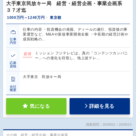
大手東京民放キー局 経営・経営企画・事業企画系
３７才迄
1000万円～1249万円
東京都
仕事の内容 ・投資機会の発掘、ディールの遂行、投資後の事
業運営など、M&Aや新規事業開発全般 ・中長期の経営計画や
成長戦略の…
仕事
内容
ミッション フジテレビは、真の「コンテンツカンパニ
必須
ー」への進化を目指し、地上波テレ…
応募
資格
大手東京 民放キー局
会社
概要
気になる
詳細を見る
掲載期間：26/08/01～26/08/14
その他、経営・経営企画・事業企画系