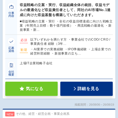
収益戦略の立案・実行、収益組織全体の統括、収益モデ
ルの最適化など収益責任者として、同社のAI市場No.1達
仕事
成に向けた収益基盤を構築していただきます。
内容
■収益戦略の立案・実行 ・全社の収益目標達成に向けた戦略立
案（年間売上目標：数十億円規模） ・商流戦略の最適化 ・新
規事業・新…
以下いずれかを満たす方 ・事業会社でのCOO/ CRO /
必須
事業責任者 経験（3年…
応募
・AI業界での実務経験 ・IPO準備経験 ・上場企業での
歓迎
資格
経営幹部経験 ・新規事業の立ち…
上場IT企業戦略子会社
会社
概要
気になる
詳細を見る
掲載期間：26/08/06～26/08/19
その他、経営・経営企画・事業企画系
NEW