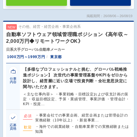
掲載期間：26/08/06～26/08/19
その他、経営・経営企画・事業企画系
NEW
自動車ソフトウェア領域管理職ポジション《高年収～
2,000万円◆リモートワークOK》
日系大手グローバル自動車メーカー
1000万円～1999万円
東京都
【多様なプロフェッショナルと挑む、グローバル戦略推
進ポジション】 次世代の事業管理基盤やKPIをゼロから
仕事
設計し、経営層に近い立場で投資判断・全社意思決定に
内容
関与いただきます。
＜主な仕事内容＞ ・事業戦略・目標設定および収支計画の策
定 ・収益目標設定、予算・業績管理、事業評価 ・管理会計・
KPI・投資…
・事業会社での事業企画、経営企画または管理会計の
必須
実務経験（10年以上） ・新規事業…
応募
・海外での就業経験 ・自動車業界での実務経験または
歓迎
資格
知識