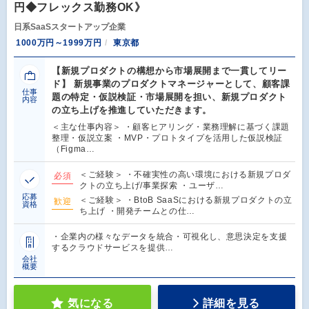
円◆フレックス勤務OK》
日系SaaSスタートアップ企業
1000万円～1999万円
東京都
【新規プロダクトの構想から市場展開まで一貫してリー
ド】 新規事業のプロダクトマネージャーとして、顧客課
仕事
題の特定・仮説検証・市場展開を担い、新規プロダクト
内容
の立ち上げを推進していただきます。
＜主な仕事内容＞ ・顧客ヒアリング・業務理解に基づく課題
整理・仮説立案 ・MVP・プロトタイプを活用した仮説検証
（Figma…
＜ご経験＞ ・不確実性の高い環境における新規プロダ
必須
クトの立ち上げ/事業探索 ・ユーザ…
応募
＜ご経験＞ ・BtoB SaaSにおける新規プロダクトの立
歓迎
資格
ち上げ ・開発チームとの仕…
・企業内の様々なデータを統合・可視化し、意思決定を支援
するクラウドサービスを提供…
会社
概要
気になる
詳細を見る