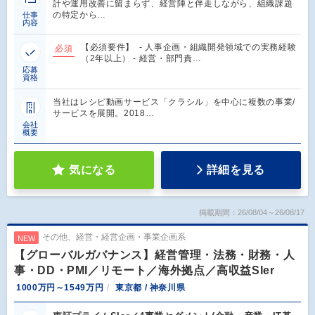
計や運用改善に留まらず、経営陣と伴走しながら、組織課題
の特定から…
仕事
内容
【必須要件】 - 人事企画・組織開発領域での実務経験
必須
（2年以上） - 経営・部門責…
応募
資格
当社はレシピ動画サービス「クラシル」を中心に複数の事業/
サービスを展開。2018…
会社
概要
気になる
詳細を見る
掲載期間：26/08/04～26/08/17
その他、経営・経営企画・事業企画系
NEW
【グローバルガバナンス】経営管理・法務・財務・人
事・DD・PMI／リモート／海外拠点／高収益SIer
1000万円～1549万円
東京都 / 神奈川県