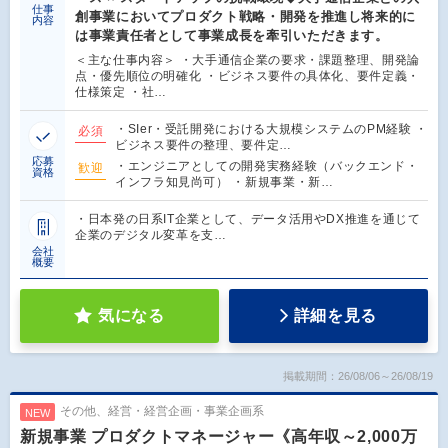
仕事
創事業においてプロダクト戦略・開発を推進し将来的に
内容
は事業責任者として事業成長を牽引いただきます。
＜主な仕事内容＞ ・大手通信企業の要求・課題整理、開発論
点・優先順位の明確化 ・ビジネス要件の具体化、要件定義・
仕様策定 ・社…
・SIer・受託開発における大規模システムのPM経験 ・
必須
ビジネス要件の整理、要件定…
応募
・エンジニアとしての開発実務経験（バックエンド・
歓迎
資格
インフラ知見尚可） ・新規事業・新…
・日本発の日系IT企業として、データ活用やDX推進を通じて
企業のデジタル変革を支…
会社
概要
気になる
詳細を見る
掲載期間：26/08/06～26/08/19
その他、経営・経営企画・事業企画系
NEW
新規事業 プロダクトマネージャー《高年収～2,000万