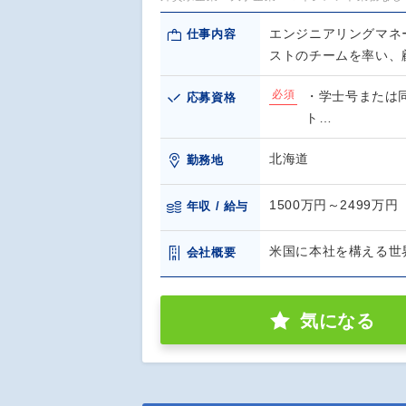
エンジニアリングマネ
仕事内容
ストのチームを率い、
必須
・学士号または
応募資格
ト…
北海道
勤務地
1500万円～2499万円
年収 / 給与
米国に本社を構える世
会社概要
気になる