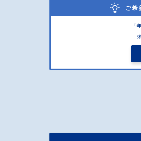
ご希
「
年