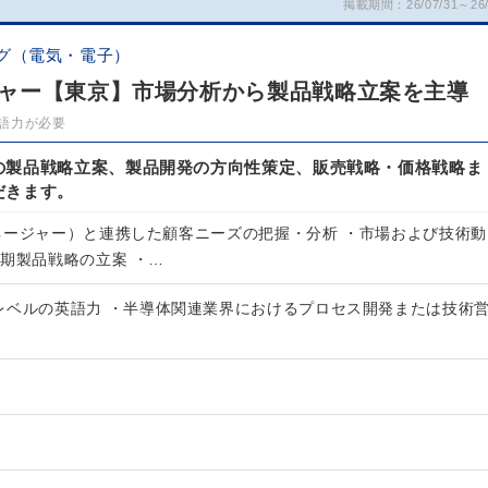
掲載期間：26/07/31～26/
グ（電気・電子）
ャー【東京】市場分析から製品戦略立案を主導
語力が必要
の製品戦略立案、製品開発の方向性策定、販売戦略・価格戦略ま
だきます。
ネージャー）と連携した顧客ニーズの把握・分析 ・市場および技術動
長期製品戦略の立案 ・…
レベルの英語力 ・半導体関連業界におけるプロセス開発または技術