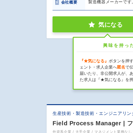
製造機器メーカーです
会社概要
気になる
興味を持っ
『★気になる』
ボタンを押
ェント・求人企業へ
匿名
で
届いたり、非公開求人が、
た求人は『★気になる』を
生産技術・製造技術・エンジニアリン
Field Process Mana
外資系企業
大手企業
マネジメント業務なし