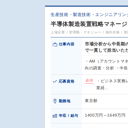
生産技術・製造技術・エンジニアリン
半導体製造装置戦略マネージ
上場企業
管理職・マネジャー
海外折衝
英
市場分析から中長期
仕事内容
で一貫して担当いた
・AM（アカウントマ
向の調査・分析 ・中
必須
・ビジネス実務
応募資格
業経…
東京都
勤務地
1400万円～1649万円
年収 / 給与