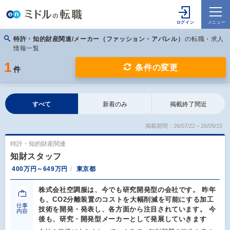
特許・知的財産関連/メーカー（ファッション・アパレル）
の転職・求人
情報一覧
1
条件の変更
件
すべて
新着のみ
掲載終了間近
掲載期間：26/07/22～26/09/15
特許・知的財産関連
知財スタッフ
400万円～649万円
東京都
株式会社空調服は、今でも研究開発型の会社です。 昨年
も、CO2分離装置のコストを大幅削減を可能にする加工
仕事
技術を開発・発表し、各方面から注目されています。 今
内容
後も、研究・開発型メーカーとして発展していきます