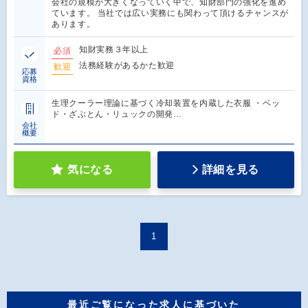
会社の規模が大きくなっていく中で、知財部門の強化を進め
ています。 当社では広い実務にも関わって頂けるチャンスが
あります。
知財実務３年以上
必須
法務経験があるかた歓迎
歓迎
応募
資格
生理クーラー理論に基づく冷却装置を内蔵した衣服 ・ベッ
ド・ざぶとん・リュックの開発…
会社
概要
気になる
詳細を見る
1
最近ご覧になった求人に基づいた