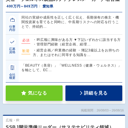
400万円～849万円
愛知県
同社の実績や成長性を正しく広く伝え、長期保有の株主・機
関投資家を育てると同時に、中長期リスクへの対応を行うこ
とで、持続的…
仕事
内容
・IR広報に興味がある方 ▼下記いずれかに該当する方
必須
・管理部門経験（経営企画、経理…
応募
・経営企画／IR業務の経験 ・簿記3級以上をお持ちの
歓迎
資格
方、またはそれに同等する知識を…
「BEAUTY（美容）」「WELLNESS（健康・ウェルネス）」
を軸として、EC…
会社
概要
気になる
詳細を見る
掲載期間：26/08/03～26/08/16
広報・IR
SSBJ開示準備リーダー（サステナビリティ領域）