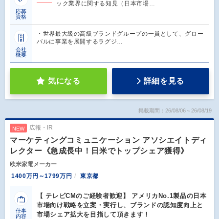
ック業界に関する知見（日本市場…
応募
資格
・世界最大級の高級ブランドグループの一員として、グロー
バルに事業を展開するラグジ…
会社
概要
気になる
詳細を見る
掲載期間：26/08/06～26/08/19
広報・IR
NEW
マーケティングコミュニケーション アソシエイトディ
レクター《急成長中！日米でトップシェア獲得》
欧米家電メーカー
1400万円～1799万円
東京都
【 テレビCMのご経験者歓迎】 アメリカNo.1製品の日本
市場向け戦略を立案・実行し、ブランドの認知度向上と
仕事
市場シェア拡大を目指して頂きます！
内容