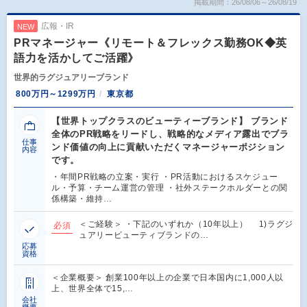
掲載期間：26/08/06～26/08/19
広報・IR
NEW
PRマネージャー《リモート＆フレックス勤務OK◆英
語力を活かしてご活躍》
世界的ラグジュアリーブランド
800万円～1299万円
東京都
【世界トップクラスのビューティーブランド】 ブランド
全体のPR戦略をリードし、戦略的なメディア露出でブラ
仕事
ンド価値の向上に貢献いただくマネージャーポジション
内容
です。
・年間PR戦略の立案・実行 ・PR活動におけるスケジュー
ル・予算・チーム運営の管理 ・社外ステークホルダーとの関
係構築・維持…
＜ご経験＞ ・下記のいずれか（10年以上） 1)ラグジ
必須
ュアリービューティブランドの…
応募
資格
＜企業概要＞ 創業100年以上の企業で日本国内に1,000人以
上、世界全体で15,…
会社