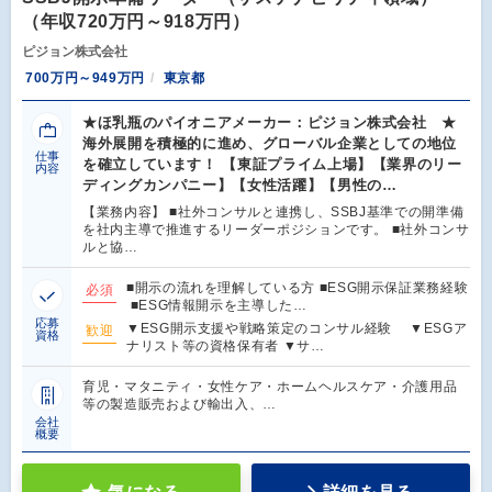
（年収720万円～918万円）
ピジョン株式会社
700万円～949万円
東京都
★ほ乳瓶のパイオニアメーカー：ピジョン株式会社 ★
海外展開を積極的に進め、グローバル企業としての地位
仕事
を確立しています！ 【東証プライム上場】【業界のリー
内容
ディングカンパニー】【女性活躍】【男性の…
【業務内容】 ■社外コンサルと連携し、SSBJ基準での開準備
を社内主導で推進するリーダーポジションです。 ■社外コンサ
ルと協…
■開示の流れを理解している方 ■ESG開示保証業務経験
必須
■ESG情報開示を主導した…
応募
▼ESG開示支援や戦略策定のコンサル経験 ▼ESGア
歓迎
資格
ナリスト等の資格保有者 ▼サ…
育児・マタニティ・女性ケア・ホームヘルスケア・介護用品
等の製造販売および輸出入、…
会社
概要