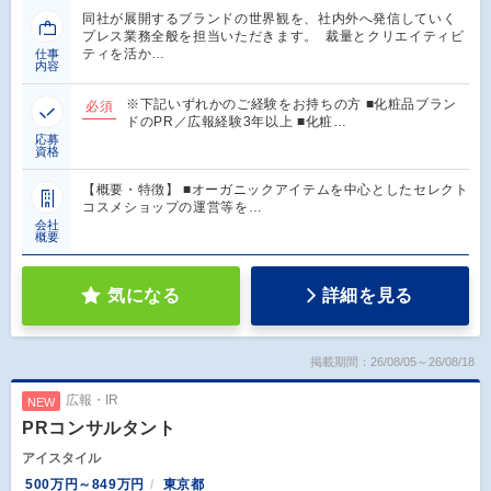
同社が展開するブランドの世界観を、社内外へ発信していく
プレス業務全般を担当いただきます。 裁量とクリエイティビ
ティを活か…
仕事
内容
※下記いずれかのご経験をお持ちの方 ■化粧品ブラン
必須
ドのPR／広報経験3年以上 ■化粧…
応募
資格
【概要・特徴】 ■オーガニックアイテムを中心としたセレクト
コスメショップの運営等を…
会社
概要
気になる
詳細を見る
掲載期間：26/08/05～26/08/18
広報・IR
NEW
PRコンサルタント
アイスタイル
500万円～849万円
東京都