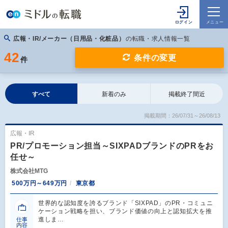
広報・IR/メーカー（日用品・化粧品）
の転職・求人情報一覧
42
条件の変更
件
すべて
新着のみ
掲載終了間近
掲載期間：26/07/31～26/08/13
広報・IR
PR/プロモーション担当～SIXPADブランドのPRをお
任せ～
株式会社MTG
500万円～649万円
東京都
世界的な認知度を誇るブランド「SIXPAD」のPR・コミュニ
ケーション戦略を担い、ブランド価値の向上と認知拡大を推
進しま…
仕事
内容