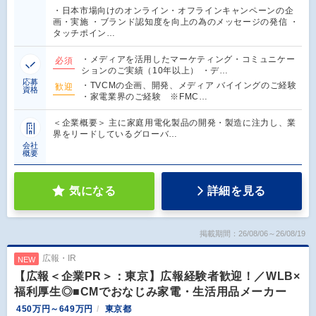
・日本市場向けのオンライン・オフラインキャンペーンの企
画・実施 ・ブランド認知度を向上の為のメッセージの発信 ・
タッチポイン…
・メディアを活用したマーケティング・コミュニケー
必須
ションのご実績（10年以上） ・デ…
応募
・TVCMの企画、開発、メディア バイイングのご経験
歓迎
資格
・家電業界のご経験 ※FMC…
＜企業概要＞ 主に家庭用電化製品の開発・製造に注力し、業
界をリードしているグローバ…
会社
概要
気になる
詳細を見る
掲載期間：26/08/06～26/08/19
広報・IR
NEW
【広報＜企業PR＞：東京】広報経験者歓迎！／WLB×
福利厚生◎■CMでおなじみ家電・生活用品メーカー
450万円～649万円
東京都