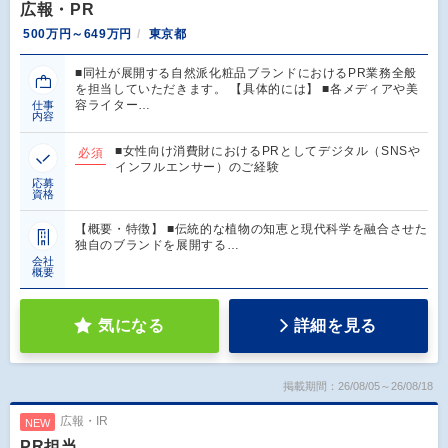
広報・PR
500万円～649万円
東京都
■同社が展開する自然派化粧品ブランドにおけるPR業務全般
を担当していただきます。 【具体的には】 ■各メディアや美
容ライター…
仕事
内容
■女性向け消費財におけるPRとしてデジタル（SNSや
必須
インフルエンサー）のご経験
応募
資格
【概要・特徴】 ■伝統的な植物の知恵と現代科学を融合させた
独自のブランドを展開する…
会社
概要
気になる
詳細を見る
掲載期間：26/08/05～26/08/18
広報・IR
NEW
PR担当