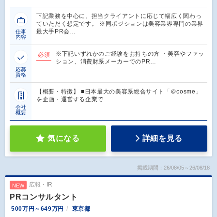
下記業務を中心に、担当クライアントに応じて幅広く関わっ
ていただく想定です。 ※同ポジションは美容業界専門の業界
最大手PR会…
仕事
内容
※下記いずれかのご経験をお持ちの方 ・美容やファッ
必須
ション、消費財系メーカーでのPR…
応募
資格
【概要・特徴】 ■日本最大の美容系総合サイト「＠cosme」
を企画・運営する企業で…
会社
概要
気になる
詳細を見る
掲載期間：26/08/05～26/08/18
広報・IR
NEW
PRコンサルタント
500万円～649万円
東京都