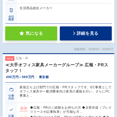
生活用品総合メーカー
会社
概要
気になる
詳細を見る
掲載期間：26/08/07～26/08/22
広報・IR
NEW
≪大手オフィス家具メーカーグループ≫ 広報・PRス
タッフ！
400万円～599万円
東京都
新規立ち上げ部門での広報・PRスタッフです。EC事業として
オフィス家具や一般消費者向け家具の通販を行い、さらにFC
事業と…
仕事
内容
◆広報・PRのご経験をお持ちの方 ◆文章作成（プレス
必須
リリースや記事執筆）が可能な方…
応募