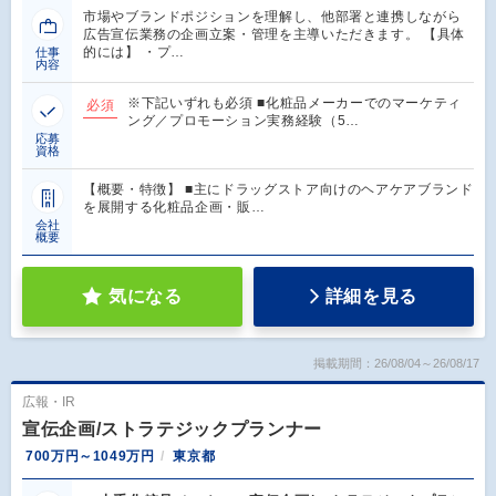
市場やブランドポジションを理解し、他部署と連携しながら
広告宣伝業務の企画立案・管理を主導いただきます。 【具体
的には】 ・プ…
仕事
内容
※下記いずれも必須 ■化粧品メーカーでのマーケティ
必須
ング／プロモーション実務経験（5…
応募
資格
【概要・特徴】 ■主にドラッグストア向けのヘアケアブランド
を展開する化粧品企画・販…
会社
概要
気になる
詳細を見る
掲載期間：26/08/04～26/08/17
広報・IR
宣伝企画/ストラテジックプランナー
700万円～1049万円
東京都