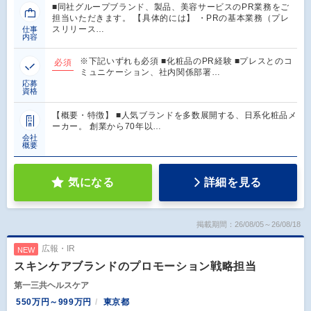
■同社グループブランド、製品、美容サービスのPR業務をご
担当いただきます。 【具体的には】 ・PRの基本業務（プレ
スリリース…
仕事
内容
※下記いずれも必須 ■化粧品のPR経験 ■プレスとのコ
必須
ミュニケーション、社内関係部署…
応募
資格
【概要・特徴】 ■人気ブランドを多数展開する、日系化粧品メ
ーカー。 創業から70年以…
会社
概要
気になる
詳細を見る
掲載期間：26/08/05～26/08/18
広報・IR
NEW
スキンケアブランドのプロモーション戦略担当
第一三共ヘルスケア
550万円～999万円
東京都