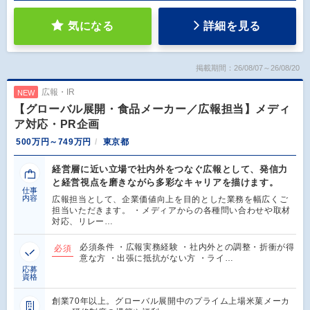
気になる
詳細を見る
掲載期間：26/08/07～26/08/20
広報・IR
NEW
【グローバル展開・食品メーカー／広報担当】メディ
ア対応・PR企画
500万円～749万円
東京都
経営層に近い立場で社内外をつなぐ広報として、発信力
と経営視点を磨きながら多彩なキャリアを描けます。
仕事
内容
広報担当として、企業価値向上を目的とした業務を幅広くご
担当いただきます。 ・メディアからの各種問い合わせや取材
対応、リレー…
必須条件 ・広報実務経験 ・社内外との調整・折衝が得
必須
意な方 ・出張に抵抗がない方 ・ライ…
応募
資格
創業70年以上。グローバル展開中のプライム上場米菓メーカ