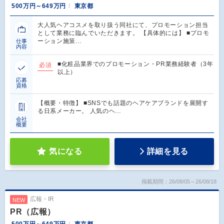
500万円～649万円
東京都
大人気ヘアコスメを取り扱う同社にて、プロモーション担当
として業務に臨んでいただきます。 【具体的には】 ■プロモ
ーション施策…
仕事
内容
■化粧品業界でのプロモーション・PR業務経験者（3年
必須
以上）
応募
資格
【概要・特徴】 ■SNSでも話題のヘアケアブランドを展開す
る日系メーカー。 人気のヘ…
会社
概要
気になる
詳細を見る
掲載期間：26/08/05～26/08/18
広報・IR
NEW
PR（広報）