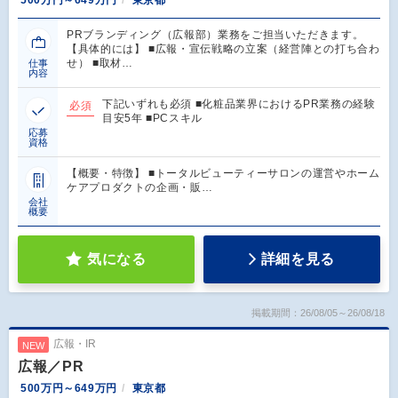
500万円～649万円
東京都
PRブランディング（広報部）業務をご担当いただきます。
【具体的には】 ■広報・宣伝戦略の立案（経営陣との打ち合わ
せ） ■取材…
仕事
内容
下記いずれも必須 ■化粧品業界におけるPR業務の経験
必須
目安5年 ■PCスキル
応募
資格
【概要・特徴】 ■トータルビューティーサロンの運営やホーム
ケアプロダクトの企画・販…
会社
概要
気になる
詳細を見る
掲載期間：26/08/05～26/08/18
広報・IR
NEW
広報／PR
500万円～649万円
東京都