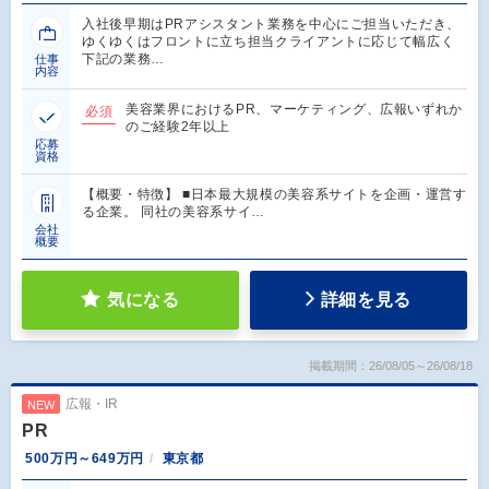
入社後早期はPRアシスタント業務を中心にご担当いただき、
ゆくゆくはフロントに立ち担当クライアントに応じて幅広く
下記の業務…
仕事
内容
美容業界におけるPR、マーケティング、広報いずれか
必須
のご経験2年以上
応募
資格
【概要・特徴】 ■日本最大規模の美容系サイトを企画・運営す
る企業。 同社の美容系サイ…
会社
概要
気になる
詳細を見る
掲載期間：26/08/05～26/08/18
広報・IR
NEW
PR
500万円～649万円
東京都