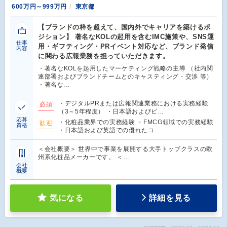
600万円～999万円
東京都
【ブランドの枠を超えて、国内外でキャリアを築けるポ
ジション】 著名なKOLの起用を含むIMC施策や、SNS運
仕事
用・ギフティング・PRイベント対応など、ブランド発信
内容
に関わる広報業務を担っていただきます。
・著名なKOLを起用したマーケティング戦略の主導 （社内関
連部署およびブランドチームとのキャスティング・交渉 等）
・著名な…
・デジタルPRまたは広報関連業務における実務経験
必須
（3～5年程度） ・日本語およびビ…
応募
・化粧品業界での実務経験 ・FMCG領域での実務経験
歓迎
資格
・日本語および英語での優れたコ…
＜会社概要＞ 世界中で事業を展開する大手トップクラスの欧
州系化粧品メーカーです。 ＜…
会社
概要
気になる
詳細を見る