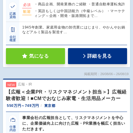
・商品企画、開発業務のご経験 ・普通自動車運転免許
必須
・英語もしくは中国語能力（中級レベル） ・マーケテ
歓迎
応募
ィング～企画・開発・販路開拓まで…
資格
1945年創業。家庭用金物の卸売業にはじまり、やかんやお鍋
などアルミ製品を製造す…
会社
概要
気になる
詳細を見る
掲載期間：26/08/06～26/08/19
広報・IR
NEW
【広報＜企業PR・リスクマネジメント担当＞】広報経
験者歓迎！■CMでおなじみ家電・生活用品メーカー
550万円～749万円
東京都
事業会社の広報担当として、リスクマネジメントを中心
に、企業価値向上に向けた広報・PR業務を幅広く担当い
仕事
ただきます。
内容