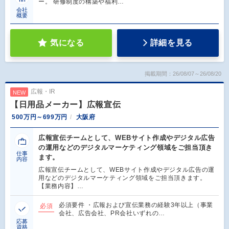
ー。 研修制度の構築や福利…
会社
概要
気になる
詳細を見る
掲載期間：26/08/07～26/08/20
広報・IR
NEW
【日用品メーカー】広報宣伝
500万円～699万円
大阪府
広報宣伝チームとして、WEBサイト作成やデジタル広告
の運用などのデジタルマーケティング領域をご担当頂き
仕事
ます。
内容
広報宣伝チームとして、WEBサイト作成やデジタル広告の運
用などのデジタルマーケティング領域をご担当頂きます。
【業務内容】…
必須要件 ・広報および宣伝業務の経験3年以上（事業
必須
会社、広告会社、PR会社いずれの…
応募
資格