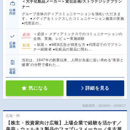
＜大手化粧品メーカー＞宣伝企画/ストラテジックプラン
ナー
仕事
内容
グループ全体のディアコミュニケーションを強化いただきま
す。 ●メディアをミックスしたコミュニケーション施策の実施
●代理店の…
＜必須＞ メディアミックスでのコミュニケーションの
必須
企画、実施、レビュー実施経験
応募
＜歓迎＞ ●WEB広告が得意な方 ●代理店でのでプラン
歓迎
資格
ナー経験者 ●化粧品の製品に関わ…
当社は、1947年の創業以来、人間が永遠に追い求める“美容と
健康”の分野で優れた…
会社
概要
気になる
詳細を見る
掲載期間：26/08/04～26/08/17
広報・IR
【株主・投資家向け広報】上場企業で経験を活かす／
美容・ウェルネス製品のファブレスメーカー／名古屋