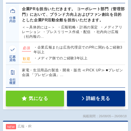
企業PRを担当いただきます。 コーポレート部門（管理部
門）において、ブランド力向上およびファン創出を目的
仕事
とした企業PR活動全般を担当いただきます。
内容
＜～具体的には～＞ ・広報戦略・計画の策定 ・メディアリ
レーション ・プレスリリース作成・配信 ・社内向け広報
（社内報の…
・企業広報または広告代理店でのPRに関わるご経験3
必須
年以上
応募
・メディア側でのご経験3年以上
歓迎
資格
家電・生活用品の製造・開発・販売 ≪PICK UP≫ ■プレゼン
会議 「プレゼン会議」…
会社
概要
気になる
詳細を見る
掲載期間：26/08/05～26/08/18
広報・IR
NEW