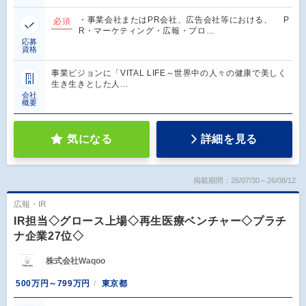
・事業会社またはPR会社、広告会社等における、 P
必須
R・マーケティング・広報・プロ…
応募
資格
事業ビジョンに「VITAL LIFE～世界中の人々の健康で美しく
生き生きとした人…
会社
概要
気になる
詳細を見る
掲載期間：26/07/30～26/08/12
広報・IR
IR担当◇グロース上場◇再生医療ベンチャー◇プラチ
ナ企業27位◇
株式会社Waqoo
500万円～799万円
東京都