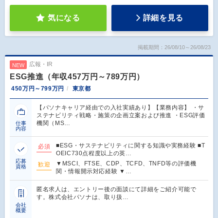
気になる
詳細を見る
掲載期間：26/08/10～26/08/23
広報・IR
NEW
ESG推進（年収457万円～789万円）
450万円～799万円
東京都
【パソナキャリア経由での入社実績あり】【業務内容】 ・サ
ステナビリティ戦略・施策の企画立案および推進 ・ESG評価
機関（MS…
仕事
内容
■ESG・サステナビリティに関する知識や実務経験 ■T
必須
OEIC730点程度以上の英…
応募
▼MSCI、FTSE、CDP、TCFD、TNFD等の評価機
歓迎
資格
関・情報開示対応経験 ▼…
匿名求人は、エントリー後の面談にて詳細をご紹介可能で
す。株式会社パソナは、取り扱…
会社
概要