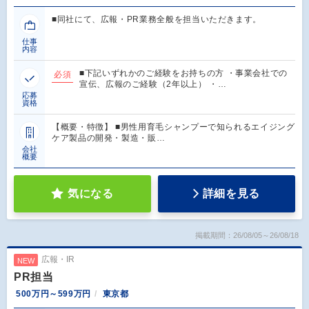
■同社にて、広報・PR業務全般を担当いただきます。
仕事
内容
■下記いずれかのご経験をお持ちの方 ・事業会社での
必須
宣伝、広報のご経験（2年以上） ・…
応募
資格
【概要・特徴】 ■男性用育毛シャンプーで知られるエイジング
ケア製品の開発・製造・販…
会社
概要
気になる
詳細を見る
掲載期間：26/08/05～26/08/18
広報・IR
NEW
PR担当
500万円～599万円
東京都