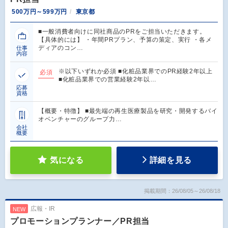
500万円～599万円
東京都
■一般消費者向けに同社商品のPRをご担当いただきます。
【具体的には】 ・年間PRプラン、予算の策定、実行 ・各メ
ディアのコン…
仕事
内容
※以下いずれか必須 ■化粧品業界でのPR経験2年以上
必須
■化粧品業界での営業経験2年以…
応募
資格
【概要・特徴】 ■最先端の再生医療製品を研究・開発するバイ
オベンチャーのグループ力…
会社
概要
気になる
詳細を見る
掲載期間：26/08/05～26/08/18
広報・IR
NEW
プロモーションプランナー／PR担当