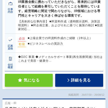
IR業務全般に携わっていただきながら、将来的にはIR責
任者として組織を牽引していただくことを期待していま
仕事
す。経営戦略に間近で関わりながら、IR領域における専
内容
門性とキャリアを大きく伸ばせる環境です。
【具体的な仕事内容】 ■IR資料作成（適時開示資料、決算説
明資料） ■IR企画立案、およびそれに基づく施策の検討 ■投資
家対応…
■上場企業でのIR資料作成のご経験（1年以上）
必須
■ビジネスレベルの英語力
歓迎
応募
資格
◆D2C 事業 ◆メディカルサポート事業(再生医療関連) 当社は
これまで美容・健康分…
会社
概要
気になる
詳細を見る
掲載期間：26/07/30～26/08/12
広報・IR