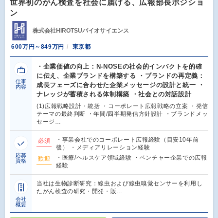
世界初のがん検査を社会に届ける、広報部長ポジショ
ン
株式会社HIROTSUバイオサイエンス
600万円～849万円
東京都
・企業価値の向上：N-NOSEの社会的インパクトを的確
に伝え、企業ブランドを構築する ・ブランドの再定義：
仕事
成長フェーズに合わせた企業メッセージの設計と統一 ・
内容
ナレッジが蓄積される体制構築 ・社会との対話設計
(1)広報戦略設計・統括 ・コーポレート広報戦略の立案 ・発信
テーマの最終判断 ・年間/四半期発信方針設計 ・ブランドメッ
セージ…
・事業会社でのコーポレート広報経験（目安10年前
必須
後） ・メディアリレーション経験
応募
・医療/ヘルスケア領域経験 ・ベンチャー企業での広報
歓迎
資格
経験
当社は生物診断研究：線虫および線虫嗅覚センサーを利用し
たがん検査の研究・開発・販…
会社
概要