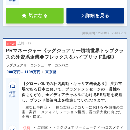
概要
気になる
詳細を見る
掲載期間：26/08/06～26/08/19
広報・IR
NEW
PRマネージャー《ラグジュアリー領域世界トップクラ
スの外資系企業◆フレックス＆ハイブリッド勤務》
ラグジュアリーコンシューマーカンパニー
900万円～1199万円
東京都
【グローバルでの社内異動・キャリア機会あり】 注力市
場である日本において、ブランドメッセージの一貫性を
仕事
保ちながら、全メディアチャネルにおけるPR活動を統括
内容
し、ブランド価値向上を推進していただきます。
＜主な仕事内容＞ ・担当製品カテゴリーにおけるPR戦略の立
案・実行 ・メディアリレーション構築、露出最大化に向けた
企画・提案…
＜ご経験＞ ・ラグジュアリービューティー/コスメティ
必須