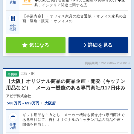
◆BtoBにおける広報・PRのご経験をお持ちの方 ◆家
歓迎
資格
具、インテリア関連に関する広…
【事業内容】 ・オフィス家具の総合通販 ・オフィス家具の企
画・製造・販売 ・オフィスの…
会社
概要
気になる
詳細を見る
掲載期間：26/08/06～26/08/19
広報・IR
再掲載
【大阪】オリジナル商品の商品企画・開発（キッチン
用品など） メーカー機能のある専門商社/117日休み
アピデ株式会社
500万円～699万円
大阪府
ギフト用品を主力とし、メーカー機能も併せ持つ専門商社で
ある当社にて、自社オリジナルのキッチン用品の商品企画・
開発を担当し…
仕事
内容