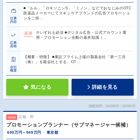
■「ルル」「ロキソニンS」「ミノン」などでおなじみのOTC
医薬品メーカーにてスキンケアブランドの広告プロモーショ
ンをご担…
仕事
内容
※いずれも必須 ■デジタル広告・公式アカウント運
必須
用・プロモーション全般の基本知識（…
応募
資格
【概要・特徴】 ■東証プライム上場の製薬会社「第一三共
（株）」を親会社とする、OT…
会社
概要
気になる
詳細を見る
掲載期間：26/08/05～26/08/18
広報・IR
NEW
プロモーションプランナー（サブマネージャー候補）
600万円～949万円
東京都