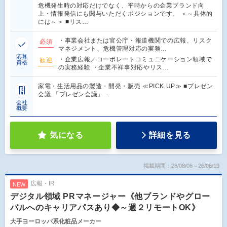
危機発生時の対応だけでなく、平時からの企業ブランド向
上・情報発信にも関与いただくポジションです。 ＜～具体的
には～＞ ■リス…
・事業会社または官公庁・報道機関での広報、リスク
必須
マネジメント、危機管理対応の実務…
応募
・企業広報／コーポレートコミュニケーション領域で
歓迎
資格
の実務経験 ・企業不祥事対応やリス…
家電・生活用品の製造・開発・販売 ≪PICK UP≫ ■プレゼン
会議 「プレゼン会議」…
会社
概要
気になる
詳細を見る
掲載期間：26/08/06～26/08/19
広報・IR
NEW
デジタル領域 PRマネージャー《他ブランドやグロー
バルへのキャリアパスあり◆～週２リモートOK》
大手ヨーロッパ系化粧品メーカー