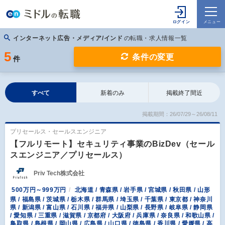
インターネット広告・メディア/インド
の転職・求人情報一覧
5
条件の変更
件
すべて
新着のみ
掲載終了間近
掲載期間：26/07/29～26/08/11
プリセールス・セールスエンジニア
【フルリモート】セキュリティ事業のBizDev（セール
スエンジニア／プリセールス）
Priv Tech株式会社
500万円～999万円
北海道 / 青森県 / 岩手県 / 宮城県 / 秋田県 / 山形
県 / 福島県 / 茨城県 / 栃木県 / 群馬県 / 埼玉県 / 千葉県 / 東京都 / 神奈川
県 / 新潟県 / 富山県 / 石川県 / 福井県 / 山梨県 / 長野県 / 岐阜県 / 静岡県
/ 愛知県 / 三重県 / 滋賀県 / 京都府 / 大阪府 / 兵庫県 / 奈良県 / 和歌山県 /
鳥取県 / 島根県 / 岡山県 / 広島県 / 山口県 / 徳島県 / 香川県 / 愛媛県 / 高