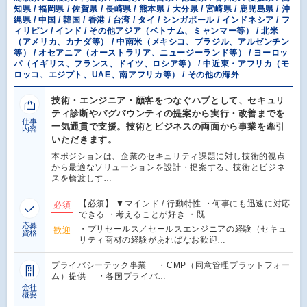
知県 / 福岡県 / 佐賀県 / 長崎県 / 熊本県 / 大分県 / 宮崎県 / 鹿児島県 / 沖
縄県 / 中国 / 韓国 / 香港 / 台湾 / タイ / シンガポール / インドネシア / フ
ィリピン / インド / その他アジア（ベトナム、ミャンマー等） / 北米
（アメリカ、カナダ等） / 中南米（メキシコ、ブラジル、アルゼンチン
等） / オセアニア（オーストラリア、ニュージーランド等） / ヨーロッ
パ（イギリス、フランス、ドイツ、ロシア等） / 中近東・アフリカ（モ
ロッコ、エジプト、UAE、南アフリカ等） / その他の海外
技術・エンジニア・顧客をつなぐハブとして、セキュリ
ティ診断やバグバウンティの提案から実行・改善までを
仕事
一気通貫で支援。技術とビジネスの両面から事業を牽引
内容
いただきます。
本ポジションは、企業のセキュリティ課題に対し技術的視点
から最適なソリューションを設計・提案する、技術とビジネ
スを橋渡しす…
【必須】 ▼マインド / 行動特性 ・何事にも迅速に対応
必須
できる ・考えることが好き ・既…
応募
・プリセールス／セールスエンジニアの経験（セキュ
歓迎
資格
リティ商材の経験があればなお歓迎…
プライバシーテック事業 ・CMP（同意管理プラットフォー
ム）提供 ・各国プライバ…
会社
概要