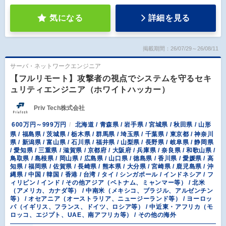
気になる
詳細を見る
掲載期間：26/07/29～26/08/11
サーバ・ネットワークエンジニア
【フルリモート】攻撃者の視点でシステムを守るセキ
ュリティエンジニア（ホワイトハッカー）
Priv Tech株式会社
600万円～999万円
北海道 / 青森県 / 岩手県 / 宮城県 / 秋田県 / 山形
県 / 福島県 / 茨城県 / 栃木県 / 群馬県 / 埼玉県 / 千葉県 / 東京都 / 神奈川
県 / 新潟県 / 富山県 / 石川県 / 福井県 / 山梨県 / 長野県 / 岐阜県 / 静岡県
/ 愛知県 / 三重県 / 滋賀県 / 京都府 / 大阪府 / 兵庫県 / 奈良県 / 和歌山県 /
鳥取県 / 島根県 / 岡山県 / 広島県 / 山口県 / 徳島県 / 香川県 / 愛媛県 / 高
知県 / 福岡県 / 佐賀県 / 長崎県 / 熊本県 / 大分県 / 宮崎県 / 鹿児島県 / 沖
縄県 / 中国 / 韓国 / 香港 / 台湾 / タイ / シンガポール / インドネシア / フ
ィリピン / インド / その他アジア（ベトナム、ミャンマー等） / 北米
（アメリカ、カナダ等） / 中南米（メキシコ、ブラジル、アルゼンチン
等） / オセアニア（オーストラリア、ニュージーランド等） / ヨーロッ
パ（イギリス、フランス、ドイツ、ロシア等） / 中近東・アフリカ（モ
ロッコ、エジプト、UAE、南アフリカ等） / その他の海外