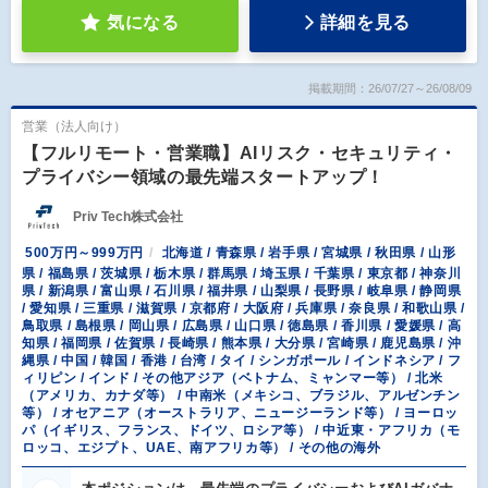
気になる
詳細を見る
掲載期間：26/07/27～26/08/09
営業（法人向け）
【フルリモート・営業職】AIリスク・セキュリティ・
プライバシー領域の最先端スタートアップ！
Priv Tech株式会社
500万円～999万円
北海道 / 青森県 / 岩手県 / 宮城県 / 秋田県 / 山形
県 / 福島県 / 茨城県 / 栃木県 / 群馬県 / 埼玉県 / 千葉県 / 東京都 / 神奈川
県 / 新潟県 / 富山県 / 石川県 / 福井県 / 山梨県 / 長野県 / 岐阜県 / 静岡県
/ 愛知県 / 三重県 / 滋賀県 / 京都府 / 大阪府 / 兵庫県 / 奈良県 / 和歌山県 /
鳥取県 / 島根県 / 岡山県 / 広島県 / 山口県 / 徳島県 / 香川県 / 愛媛県 / 高
知県 / 福岡県 / 佐賀県 / 長崎県 / 熊本県 / 大分県 / 宮崎県 / 鹿児島県 / 沖
縄県 / 中国 / 韓国 / 香港 / 台湾 / タイ / シンガポール / インドネシア / フ
ィリピン / インド / その他アジア（ベトナム、ミャンマー等） / 北米
（アメリカ、カナダ等） / 中南米（メキシコ、ブラジル、アルゼンチン
等） / オセアニア（オーストラリア、ニュージーランド等） / ヨーロッ
パ（イギリス、フランス、ドイツ、ロシア等） / 中近東・アフリカ（モ
ロッコ、エジプト、UAE、南アフリカ等） / その他の海外