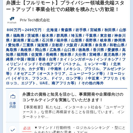
弁護士【フルリモート】プライバシー領域最先端スタ
ートアップ！事業会社での経験を積みたい方歓迎！
Priv Tech株式会社
800万円～2499万円
北海道 / 青森県 / 岩手県 / 宮城県 / 秋田県 / 山形
県 / 福島県 / 茨城県 / 栃木県 / 群馬県 / 埼玉県 / 千葉県 / 東京都 / 神奈川
県 / 新潟県 / 富山県 / 石川県 / 福井県 / 山梨県 / 長野県 / 岐阜県 / 静岡県
/ 愛知県 / 三重県 / 滋賀県 / 京都府 / 大阪府 / 兵庫県 / 奈良県 / 和歌山県 /
鳥取県 / 島根県 / 岡山県 / 広島県 / 山口県 / 徳島県 / 香川県 / 愛媛県 / 高
知県 / 福岡県 / 佐賀県 / 長崎県 / 熊本県 / 大分県 / 宮崎県 / 鹿児島県 / 沖
縄県 / 中国 / 韓国 / 香港 / 台湾 / タイ / シンガポール / インドネシア / フ
ィリピン / インド / その他アジア（ベトナム、ミャンマー等） / 北米
（アメリカ、カナダ等） / 中南米（メキシコ、ブラジル、アルゼンチン
等） / オセアニア（オーストラリア、ニュージーランド等） / ヨーロッ
パ（イギリス、フランス、ドイツ、ロシア等） / 中近東・アフリカ（モ
ロッコ、エジプト、UAE、南アフリカ等） / その他の海外
弁護士の資格と知見を活かし、事業開発や企業様向けの
コンサルティングを実施していただきます！
仕事
内容
【事業概要】 私たちは、インターネット社会を「ユーザーフ
ァースト」な世界に再構築することを目指しています。 イン
ターネットや…
▼マインド / 行動特性 ・ロジカルシンキング ・型にと
必須
らわれない柔軟な思考 ・スピー…