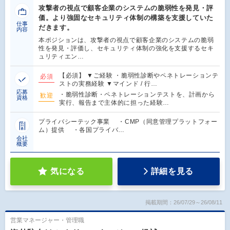
攻撃者の視点で顧客企業のシステムの脆弱性を発見・評
価。より強固なセキュリティ体制の構築を支援していた
仕事
だきます。
内容
本ポジションは、攻撃者の視点で顧客企業のシステムの脆弱
性を発見・評価し、セキュリティ体制の強化を支援するセキ
ュリティエン…
【必須】 ▼ご経験 ・脆弱性診断やペネトレーションテ
必須
ストの実務経験 ▼マインド / 行…
応募
・脆弱性診断・ペネトレーションテストを、計画から
歓迎
資格
実行、報告まで主体的に担った経験…
プライバシーテック事業 ・CMP（同意管理プラットフォー
ム）提供 ・各国プライバ…
会社
概要
気になる
詳細を見る
掲載期間：26/07/29～26/08/11
営業マネージャー・管理職