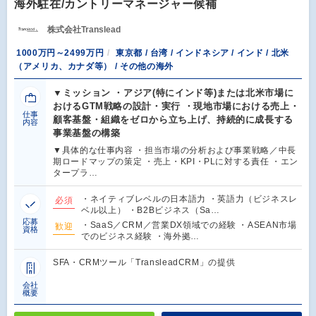
海外駐在/カントリーマネージャー候補
株式会社Translead
1000万円～2499万円
東京都 / 台湾 / インドネシア / インド / 北米
（アメリカ、カナダ等） / その他の海外
▼ミッション ・アジア(特にインド等)または北米市場に
おけるGTM戦略の設計・実行 ・現地市場における売上・
仕事
顧客基盤・組織をゼロから立ち上げ、持続的に成長する
内容
事業基盤の構築
▼具体的な仕事内容 ・担当市場の分析および事業戦略／中長
期ロードマップの策定 ・売上・KPI・PLに対する責任 ・エン
タープラ…
・ネイティブレベルの日本語力 ・英語力（ビジネスレ
必須
ベル以上） ・B2Bビジネス（Sa…
応募
・SaaS／CRM／営業DX領域での経験 ・ASEAN市場
歓迎
資格
でのビジネス経験 ・海外拠…
SFA・CRMツール「TransleadCRM」の提供
会社
概要