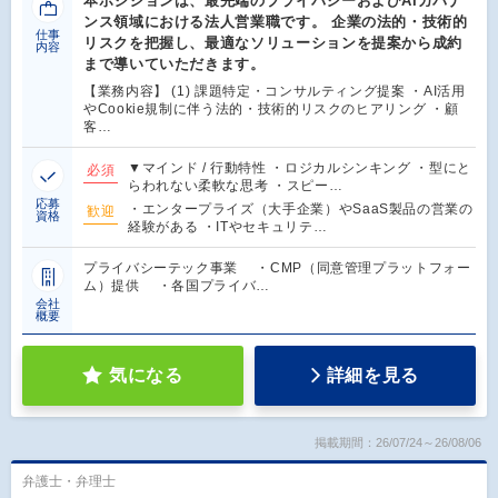
本ポジションは、最先端のプライバシーおよびAIガバナ
ンス領域における法人営業職です。 企業の法的・技術的
仕事
リスクを把握し、最適なソリューションを提案から成約
内容
まで導いていただきます。
【業務内容】 (1) 課題特定・コンサルティング提案 ・AI活用
やCookie規制に伴う法的・技術的リスクのヒアリング ・顧
客…
▼マインド / 行動特性 ・ロジカルシンキング ・型にと
必須
らわれない柔軟な思考 ・スピー…
応募
・エンタープライズ（大手企業）やSaaS製品の営業の
歓迎
資格
経験がある ・ITやセキュリテ…
プライバシーテック事業 ・CMP（同意管理プラットフォー
ム）提供 ・各国プライバ…
会社
概要
気になる
詳細を見る
掲載期間：26/07/24～26/08/06
弁護士・弁理士