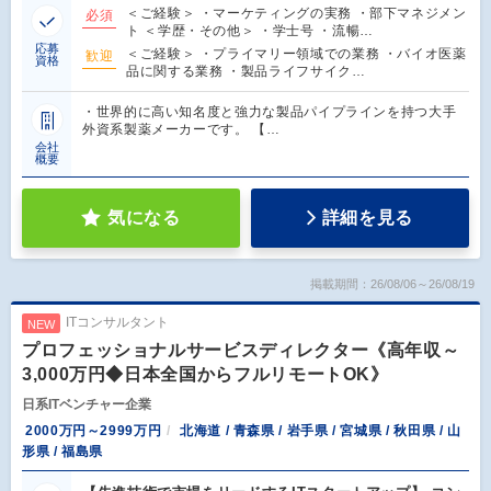
＜ご経験＞ ・マーケティングの実務 ・部下マネジメン
必須
ト ＜学歴・その他＞ ・学士号 ・流暢…
応募
＜ご経験＞ ・プライマリー領域での業務 ・バイオ医薬
歓迎
資格
品に関する業務 ・製品ライフサイク…
・世界的に高い知名度と強力な製品パイプラインを持つ大手
外資系製薬メーカーです。 【…
会社
概要
気になる
詳細を見る
掲載期間：26/08/06～26/08/19
ITコンサルタント
NEW
プロフェッショナルサービスディレクター《高年収～
3,000万円◆日本全国からフルリモートOK》
日系ITベンチャー企業
2000万円～2999万円
北海道 / 青森県 / 岩手県 / 宮城県 / 秋田県 / 山
形県 / 福島県