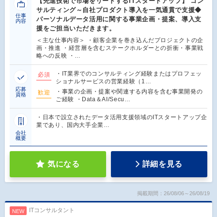
【先進技術で市場をリードするITスタートアップ】 コン
サルティング～自社プロダクト導入を一気通貫で支援◆
仕事
パーソナルデータ活用に関する事業企画・提案、導入支
内容
援をご担当いただきます。
＜主な仕事内容＞ ・顧客企業を巻き込んだプロジェクトの企
画・推進 ・経営層を含むステークホルダーとの折衝・事業戦
略への反映 ・…
・IT業界でのコンサルティング経験またはプロフェッ
必須
ショナルサービスの営業経験（1…
応募
・事業の企画・提案や関連する内容を含む事業開発の
歓迎
資格
ご経験 ・Data＆AI/Secu…
・日本で設立されたデータ活用支援領域のITスタートアップ企
業であり、国内大手企業…
会社
概要
気になる
詳細を見る
掲載期間：26/08/06～26/08/19
ITコンサルタント
NEW