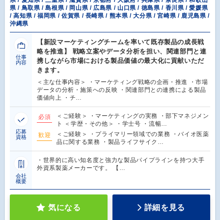
県 / 愛知県 / 三重県 / 滋賀県 / 京都府 / 大阪府 / 兵庫県 / 奈良県 / 和歌山
県 / 鳥取県 / 島根県 / 岡山県 / 広島県 / 山口県 / 徳島県 / 香川県 / 愛媛県
/ 高知県 / 福岡県 / 佐賀県 / 長崎県 / 熊本県 / 大分県 / 宮崎県 / 鹿児島県 /
沖縄県
【新設マーケティングチームを率いて既存製品の成長戦
略を推進】 戦略立案やデータ分析を担い、関連部門と連
仕事
携しながら市場における製品価値の最大化に貢献いただ
内容
きます。
＜主な仕事内容＞ ・マーケティング戦略の企画・推進 ・市場
データの分析・施策への反映 ・関連部門との連携による製品
価値向上 ・チ…
＜ご経験＞ ・マーケティングの実務 ・部下マネジメン
必須
ト ＜学歴・その他＞ ・学士号 ・流暢…
応募
＜ご経験＞ ・プライマリー領域での業務 ・バイオ医薬
歓迎
資格
品に関する業務 ・製品ライフサイク…
・世界的に高い知名度と強力な製品パイプラインを持つ大手
外資系製薬メーカーです。 【…
会社
概要
気になる
詳細を見る