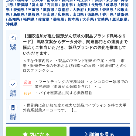
形県 / 福島県 / 茨城県 / 栃木県 / 群馬県 / 埼玉県 / 千葉県 / 東京都 / 神奈
川県 / 新潟県 / 富山県 / 石川県 / 福井県 / 山梨県 / 長野県 / 岐阜県 / 静岡
県 / 愛知県 / 三重県 / 滋賀県 / 京都府 / 大阪府 / 兵庫県 / 奈良県 / 和歌山
県 / 鳥取県 / 島根県 / 岡山県 / 広島県 / 山口県 / 徳島県 / 香川県 / 愛媛県
/ 高知県 / 福岡県 / 佐賀県 / 長崎県 / 熊本県 / 大分県 / 宮崎県 / 鹿児島県 /
沖縄県
【適応追加が進む固形がん領域の製品ブランド戦略をリ
ード】 戦略立案からデータ分析、関連部門との連携まで
仕事
幅広くご担当いただき、製品ブランドの強化を推進して
内容
いただきます。
＜主な仕事内容＞ ・製品のブランド戦略の立案・推進 ・市
場・販売データの分析および戦略への反映 ・関連部門とのク
ロスファンクシ…
・マーケティングの実務経験 ・オンコロジー領域での
必須
業務経験（血液がん領域を含む） ・…
応募
・バイオ医薬品に関する業務経験
歓迎
資格
・世界的に高い知名度と強力な製品パイプラインを持つ大手
外資系製薬メーカーです。 【…
会社
概要
気になる
詳細を見る