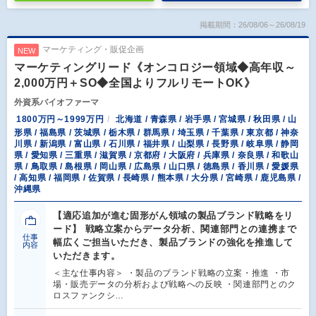
掲載期間：26/08/06～26/08/19
マーケティング・販促企画
NEW
マーケティングリード《オンコロジー領域◆高年収～
2,000万円＋SO◆全国よりフルリモートOK》
外資系バイオファーマ
1800万円～1999万円
北海道 / 青森県 / 岩手県 / 宮城県 / 秋田県 / 山
形県 / 福島県 / 茨城県 / 栃木県 / 群馬県 / 埼玉県 / 千葉県 / 東京都 / 神奈
川県 / 新潟県 / 富山県 / 石川県 / 福井県 / 山梨県 / 長野県 / 岐阜県 / 静岡
県 / 愛知県 / 三重県 / 滋賀県 / 京都府 / 大阪府 / 兵庫県 / 奈良県 / 和歌山
県 / 鳥取県 / 島根県 / 岡山県 / 広島県 / 山口県 / 徳島県 / 香川県 / 愛媛県
/ 高知県 / 福岡県 / 佐賀県 / 長崎県 / 熊本県 / 大分県 / 宮崎県 / 鹿児島県 /
沖縄県
【適応追加が進む固形がん領域の製品ブランド戦略をリ
ード】 戦略立案からデータ分析、関連部門との連携まで
仕事
幅広くご担当いただき、製品ブランドの強化を推進して
内容
いただきます。
＜主な仕事内容＞ ・製品のブランド戦略の立案・推進 ・市
場・販売データの分析および戦略への反映 ・関連部門とのク
ロスファンクシ…