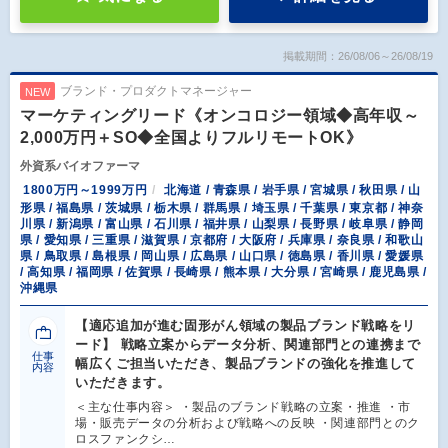
掲載期間：26/08/06～26/08/19
ブランド・プロダクトマネージャー
NEW
マーケティングリード《オンコロジー領域◆高年収～
2,000万円＋SO◆全国よりフルリモートOK》
外資系バイオファーマ
1800万円～1999万円
北海道 / 青森県 / 岩手県 / 宮城県 / 秋田県 / 山
形県 / 福島県 / 茨城県 / 栃木県 / 群馬県 / 埼玉県 / 千葉県 / 東京都 / 神奈
川県 / 新潟県 / 富山県 / 石川県 / 福井県 / 山梨県 / 長野県 / 岐阜県 / 静岡
県 / 愛知県 / 三重県 / 滋賀県 / 京都府 / 大阪府 / 兵庫県 / 奈良県 / 和歌山
県 / 鳥取県 / 島根県 / 岡山県 / 広島県 / 山口県 / 徳島県 / 香川県 / 愛媛県
/ 高知県 / 福岡県 / 佐賀県 / 長崎県 / 熊本県 / 大分県 / 宮崎県 / 鹿児島県 /
沖縄県
【適応追加が進む固形がん領域の製品ブランド戦略をリ
ード】 戦略立案からデータ分析、関連部門との連携まで
仕事
幅広くご担当いただき、製品ブランドの強化を推進して
内容
いただきます。
＜主な仕事内容＞ ・製品のブランド戦略の立案・推進 ・市
場・販売データの分析および戦略への反映 ・関連部門とのク
ロスファンクシ…