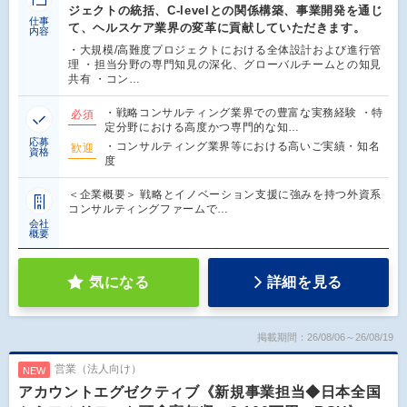
ジェクトの統括、C-levelとの関係構築、事業開発を通じ
仕事
て、ヘルスケア業界の変革に貢献していただきます。
内容
・大規模/高難度プロジェクトにおける全体設計および進行管
理 ・担当分野の専門知見の深化、グローバルチームとの知見
共有 ・コン…
・戦略コンサルティング業界での豊富な実務経験 ・特
必須
定分野における高度かつ専門的な知…
応募
・コンサルティング業界等における高いご実績・知名
歓迎
資格
度
＜企業概要＞ 戦略とイノベーション支援に強みを持つ外資系
コンサルティングファームで…
会社
概要
気になる
詳細を見る
掲載期間：26/08/06～26/08/19
営業（法人向け）
NEW
アカウントエグゼクティブ《新規事業担当◆日本全国