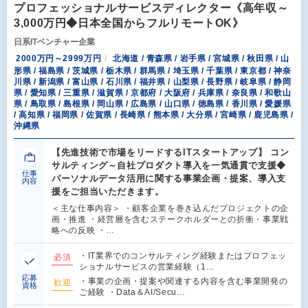
プロフェッショナルサービスディレクター《高年収～
3,000万円◆日本全国からフルリモートOK》
日系ITベンチャー企業
2000万円～2999万円
北海道 / 青森県 / 岩手県 / 宮城県 / 秋田県 / 山
形県 / 福島県 / 茨城県 / 栃木県 / 群馬県 / 埼玉県 / 千葉県 / 東京都 / 神奈
川県 / 新潟県 / 富山県 / 石川県 / 福井県 / 山梨県 / 長野県 / 岐阜県 / 静岡
県 / 愛知県 / 三重県 / 滋賀県 / 京都府 / 大阪府 / 兵庫県 / 奈良県 / 和歌山
県 / 鳥取県 / 島根県 / 岡山県 / 広島県 / 山口県 / 徳島県 / 香川県 / 愛媛県
/ 高知県 / 福岡県 / 佐賀県 / 長崎県 / 熊本県 / 大分県 / 宮崎県 / 鹿児島県 /
沖縄県
【先進技術で市場をリードするITスタートアップ】 コン
サルティング～自社プロダクト導入を一気通貫で支援◆
仕事
パーソナルデータ活用に関する事業企画・提案、導入支
内容
援をご担当いただきます。
＜主な仕事内容＞ ・顧客企業を巻き込んだプロジェクトの企
画・推進 ・経営層を含むステークホルダーとの折衝・事業戦
略への反映 ・…
・IT業界でのコンサルティング経験またはプロフェッ
必須
ショナルサービスの営業経験（1…
応募
・事業の企画・提案や関連する内容を含む事業開発の
歓迎
資格
ご経験 ・Data＆AI/Secu…