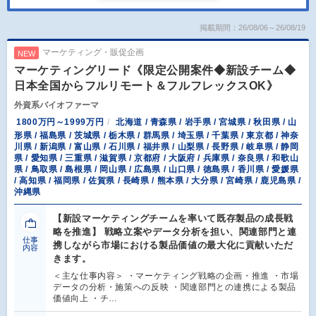
掲載期間：26/08/06～26/08/19
マーケティング・販促企画
NEW
マーケティングリード《限定公開案件◆新設チーム◆
日本全国からフルリモート＆フルフレックスOK》
外資系バイオファーマ
1800万円～1999万円
北海道 / 青森県 / 岩手県 / 宮城県 / 秋田県 / 山
形県 / 福島県 / 茨城県 / 栃木県 / 群馬県 / 埼玉県 / 千葉県 / 東京都 / 神奈
川県 / 新潟県 / 富山県 / 石川県 / 福井県 / 山梨県 / 長野県 / 岐阜県 / 静岡
県 / 愛知県 / 三重県 / 滋賀県 / 京都府 / 大阪府 / 兵庫県 / 奈良県 / 和歌山
県 / 鳥取県 / 島根県 / 岡山県 / 広島県 / 山口県 / 徳島県 / 香川県 / 愛媛県
/ 高知県 / 福岡県 / 佐賀県 / 長崎県 / 熊本県 / 大分県 / 宮崎県 / 鹿児島県 /
沖縄県
【新設マーケティングチームを率いて既存製品の成長戦
略を推進】 戦略立案やデータ分析を担い、関連部門と連
仕事
携しながら市場における製品価値の最大化に貢献いただ
内容
きます。
＜主な仕事内容＞ ・マーケティング戦略の企画・推進 ・市場
データの分析・施策への反映 ・関連部門との連携による製品
価値向上 ・チ…