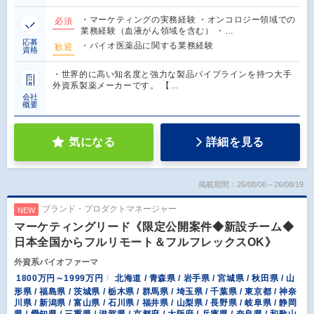
・マーケティングの実務経験 ・オンコロジー領域での
必須
業務経験（血液がん領域を含む） ・…
応募
・バイオ医薬品に関する業務経験
歓迎
資格
・世界的に高い知名度と強力な製品パイプラインを持つ大手
外資系製薬メーカーです。 【…
会社
概要
気になる
詳細を見る
掲載期間：26/08/06～26/08/19
ブランド・プロダクトマネージャー
NEW
マーケティングリード《限定公開案件◆新設チーム◆
日本全国からフルリモート＆フルフレックスOK》
外資系バイオファーマ
1800万円～1999万円
北海道 / 青森県 / 岩手県 / 宮城県 / 秋田県 / 山
形県 / 福島県 / 茨城県 / 栃木県 / 群馬県 / 埼玉県 / 千葉県 / 東京都 / 神奈
川県 / 新潟県 / 富山県 / 石川県 / 福井県 / 山梨県 / 長野県 / 岐阜県 / 静岡