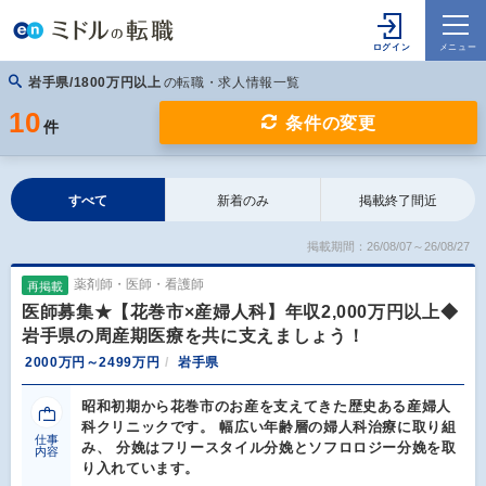
岩手県/1800万円以上
の転職・求人情報一覧
10
条件の変更
件
すべて
新着のみ
掲載終了間近
掲載期間：26/08/07～26/08/27
薬剤師・医師・看護師
再掲載
医師募集★【花巻市×産婦人科】年収2,000万円以上◆
岩手県の周産期医療を共に支えましょう！
2000万円～2499万円
岩手県
昭和初期から花巻市のお産を支えてきた歴史ある産婦人
科クリニックです。 幅広い年齢層の婦人科治療に取り組
仕事
み、 分娩はフリースタイル分娩とソフロロジー分娩を取
内容
り入れています。