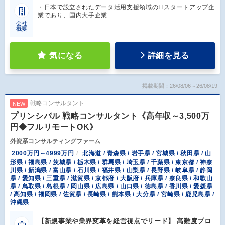
・日本で設立されたデータ活用支援領域のITスタートアップ企
業であり、国内大手企業…
会社
概要
気になる
詳細を見る
掲載期間：26/08/06～26/08/19
戦略コンサルタント
NEW
プリンシパル 戦略コンサルタント《高年収～3,500万
円◆フルリモートOK》
外資系コンサルティングファーム
2000万円～4999万円
北海道 / 青森県 / 岩手県 / 宮城県 / 秋田県 / 山
形県 / 福島県 / 茨城県 / 栃木県 / 群馬県 / 埼玉県 / 千葉県 / 東京都 / 神奈
川県 / 新潟県 / 富山県 / 石川県 / 福井県 / 山梨県 / 長野県 / 岐阜県 / 静岡
県 / 愛知県 / 三重県 / 滋賀県 / 京都府 / 大阪府 / 兵庫県 / 奈良県 / 和歌山
県 / 鳥取県 / 島根県 / 岡山県 / 広島県 / 山口県 / 徳島県 / 香川県 / 愛媛県
/ 高知県 / 福岡県 / 佐賀県 / 長崎県 / 熊本県 / 大分県 / 宮崎県 / 鹿児島県 /
沖縄県
【新規事業や業界変革を経営視点でリード】 高難度プロ