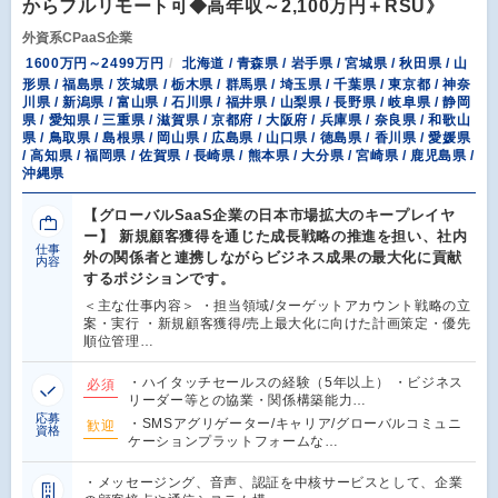
からフルリモート可◆高年収～2,100万円＋RSU》
外資系CPaaS企業
1600万円～2499万円
北海道 / 青森県 / 岩手県 / 宮城県 / 秋田県 / 山
形県 / 福島県 / 茨城県 / 栃木県 / 群馬県 / 埼玉県 / 千葉県 / 東京都 / 神奈
川県 / 新潟県 / 富山県 / 石川県 / 福井県 / 山梨県 / 長野県 / 岐阜県 / 静岡
県 / 愛知県 / 三重県 / 滋賀県 / 京都府 / 大阪府 / 兵庫県 / 奈良県 / 和歌山
県 / 鳥取県 / 島根県 / 岡山県 / 広島県 / 山口県 / 徳島県 / 香川県 / 愛媛県
/ 高知県 / 福岡県 / 佐賀県 / 長崎県 / 熊本県 / 大分県 / 宮崎県 / 鹿児島県 /
沖縄県
【グローバルSaaS企業の日本市場拡大のキープレイヤ
ー】 新規顧客獲得を通じた成長戦略の推進を担い、社内
仕事
外の関係者と連携しながらビジネス成果の最大化に貢献
内容
するポジションです。
＜主な仕事内容＞ ・担当領域/ターゲットアカウント戦略の立
案・実行 ・新規顧客獲得/売上最大化に向けた計画策定・優先
順位管理…
・ハイタッチセールスの経験（5年以上） ・ビジネス
必須
リーダー等との協業・関係構築能力…
応募
・SMSアグリゲーター/キャリア/グローバルコミュニ
歓迎
資格
ケーションプラットフォームな…
・メッセージング、音声、認証を中核サービスとして、企業