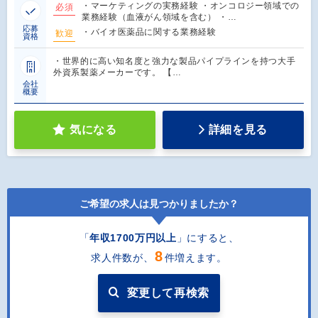
・マーケティングの実務経験 ・オンコロジー領域での
必須
業務経験（血液がん領域を含む） ・…
応募
・バイオ医薬品に関する業務経験
歓迎
資格
・世界的に高い知名度と強力な製品パイプラインを持つ大手
外資系製薬メーカーです。 【…
会社
概要
気になる
詳細を見る
ご希望の求人は見つかりましたか？
「
年収1700万円以上
」にすると
、
8
求人件数が、
件増えます。
変更して再検索