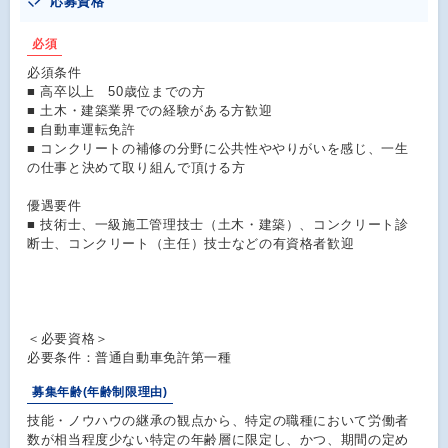
応募資格
必須
必須条件
■ 高卒以上 50歳位までの方
■ 土木・建築業界での経験がある方歓迎
■ 自動車運転免許
■ コンクリートの補修の分野に公共性ややりがいを感じ、一生
の仕事と決めて取り組んで頂ける方
優遇要件
■ 技術士、一級施工管理技士（土木・建築）、コンクリート診
断士、コンクリート（主任）技士などの有資格者歓迎
＜必要資格＞
必要条件：普通自動車免許第一種
募集年齢(年齢制限理由)
技能・ノウハウの継承の観点から、特定の職種において労働者
数が相当程度少ない特定の年齢層に限定し、かつ、期間の定め