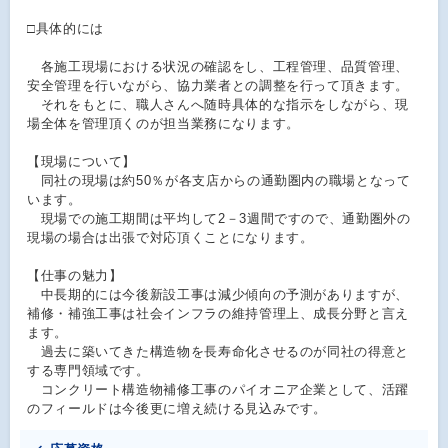
□具体的には
各施工現場における状況の確認をし、工程管理、品質管理、
安全管理を行いながら、協力業者との調整を行って頂きます。
それをもとに、職人さんへ随時具体的な指示をしながら、現
場全体を管理頂くのが担当業務になります。
【現場について】
同社の現場は約50％が各支店からの通勤圏内の職場となって
います。
現場での施工期間は平均して2－3週間ですので、通勤圏外の
現場の場合は出張で対応頂くことになります。
【仕事の魅力】
中長期的には今後新設工事は減少傾向の予測がありますが、
補修・補強工事は社会インフラの維持管理上、成長分野と言え
ます。
過去に築いてきた構造物を長寿命化させるのが同社の得意と
する専門領域です。
コンクリート構造物補修工事のパイオニア企業として、活躍
のフィールドは今後更に増え続ける見込みです。