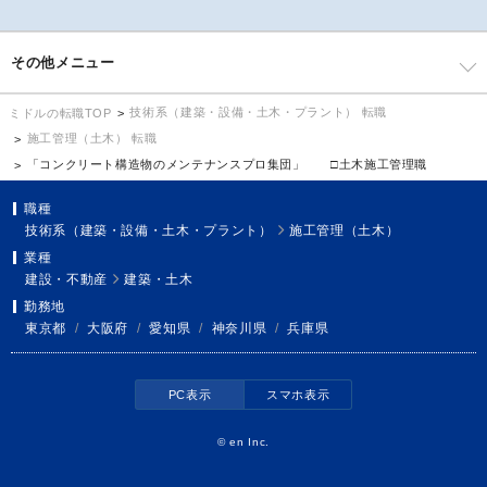
その他メニュー
技術系（建築・設備・土木・プラント） 転職
ミドルの転職TOP
施工管理（土木） 転職
「コンクリート構造物のメンテナンスプロ集団」 □土木施工管理職
職種
技術系（建築・設備・土木・プラント）
施工管理（土木）
業種
建設・不動産
建築・土木
勤務地
東京都
/
大阪府
/
愛知県
/
神奈川県
/
兵庫県
PC表示
スマホ表示
©
en Inc.