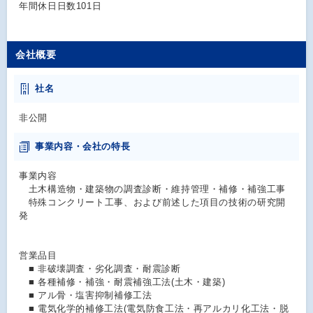
年間休日日数101日
会社概要
社名
非公開
事業内容・会社の特長
事業内容
土木構造物・建築物の調査診断・維持管理・補修・補強工事
特殊コンクリート工事、および前述した項目の技術の研究開
発
営業品目
■ 非破壊調査・劣化調査・耐震診断
■ 各種補修・補強・耐震補強工法(土木・建築)
■ アル骨・塩害抑制補修工法
■ 電気化学的補修工法(電気防食工法・再アルカリ化工法・脱