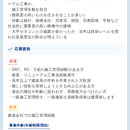
ーアル工事の
施工管理全般を担当
（難易度の高いものを任されることが多い）
・対象は銀行、保険会社、百貨店、病院、宗教団体、学校など
社会的に重要度の高い稼働中の建物
・大手ゼネコンとの協業が多かったが、近年は技術レベルを買
われ直接受注の割合が増えている
応募資格
必須
・SRC、RC、S造の施工管理経験のある方
・耐震・リニューアル工事未経験者可
・高卒以上で建築系の学科を卒業された方歓迎
・難しい技術を習得しようとする向上心がある方
・過去の職位や年齢に捉われず、実務能力をつけたい方
・一級施工管理技士、一級建築士資格取得者は優遇致します
歓迎
建築会社での施工管理経験
募集年齢(年齢制限理由)