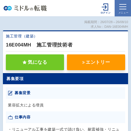
掲載期間：26/07/28～26/08/10
求人No：DAN-16E004MH
施工管理（建築）
16E004MH 施工管理技術者
気になる
エントリー
募集要項
募集背景
業容拡大による増員
仕事内容
・リニューアル工事を建築一式で請け負い、耐震補強・リニュ