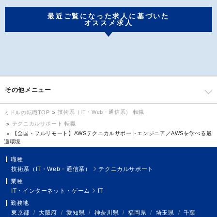
最近ご覧になった求人に基づいた
オススメ求人
その他メニュー
技術系（IT・Web・通信系） 転職
ミドルの転職TOP
テクニカルサポート 転職
【全国・フルリモート】AWSテクニカルサポートエンジニア／AWSを学べる最
適環境
職種
技術系（IT・Web・通信系）
テクニカルサポート
業種
IT・インターネット・ゲーム
IT
勤務地
東京都
/
大阪府
/
愛知県
/
神奈川県
/
福岡県
/
埼玉県
/
千葉