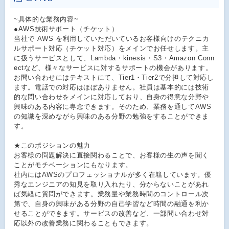
~具体的な業務内容~
●AWS技術サポート（チケット）
当社で AWS を利用していただいているお客様向けのテクニカ
ルサポート対応（チケット対応）をメインでお任せします。主
に扱うサービスとして、Lambda・kinesis・S3・Amazon Conn
ectなど、様々なサービスに対するサポートの機会があります。
お問い合わせにはテキストにて、Tier1・Tier2で分担して対応し
ます。電話での対応はほぼありません。社員は基本的には技術
的な問い合わせをメインに対応しており、自身の得意な分野や
興味のある内容に専念できます。そのため、業務を通してAWS
の知識を深めながら興味のある分野の勉強をすることができま
す。
★このポジションの魅力
お客様の問題解決に直接関わることで、お客様の生の声を聞く
ことがモチベーションにもなります。
社内にはAWSのプロフェッショナルが多く在籍しています。優
秀なエンジニアの知見を取り入れたり、分からないことがあれ
ば気軽に質問ができます。業務量や業務時間のコントロール次
第で、自身の興味がある分野の自己学習など時間の融通を利か
せることができます。サービスの改善など、一部問い合わせ対
応以外の改善業務に関わることもできます。