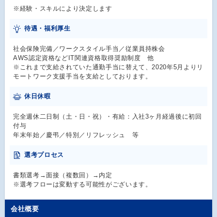
※経験・スキルにより決定します
待遇・福利厚生
社会保険完備／ワークスタイル手当／従業員持株会
AWS認定資格などIT関連資格取得奨励制度 他
※これまで支給されていた通勤手当に替えて、2020年5月よりリ
モートワーク支援手当を支給としております。
休日休暇
完全週休二日制（土・日・祝）・有給：入社3ヶ月経過後に初回
付与
年末年始／慶弔／特別／リフレッシュ 等
選考プロセス
書類選考→面接（複数回）→内定
※選考フローは変動する可能性がございます。
会社概要