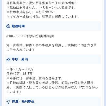
尾張旭営業所／愛知県尾張旭市平子町東86番地6
※転勤はありません。I・Uターンも大歓迎です。
※社用車貸与あり。直行直帰OK！
※マイカー通勤も可能。駐車場も完備しています。
勤務時間
8:00～17:00(休憩60分)実働8時間
施工管理職、解体工事の事務員を増員し、積極的に働き方改革
に手を入れています
年収・給与
年俸550万～800万
月給42万～66.6万
※年俸には一律手当、賞与を含みます。
※月給は経験・能力等を考慮し優遇。前職の年収を最大限考
慮。（実際に入社しているほとんどの社員が収入UPにつながっ
ています）
待遇・福利厚生