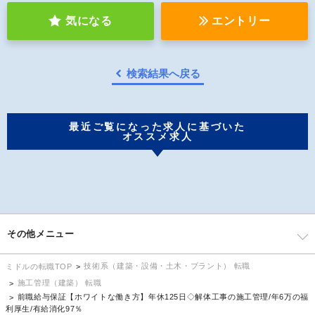
気になる
エントリー
検索結果へ戻る
最近ご覧になった求人に基づいた
オススメ求人
その他メニュー
技術系（建築・設備・土木・プラント） 転職
ミドルの転職TOP
施工管理（建築） 転職
前職給与保証【ホワイトな働き方】年休125日◇解体工事の施工管理/年6万の福
利厚生/有給消化97％