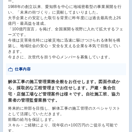
ー。
1988年の創立以来、愛知県を中心に地域密着型の事業展開を行
い、「未来の街づくり」に貢献してまいりました。
大手企業との安定した取引を背景に昨年度には過去最高売上26
億円・最高益を達成。
「100億円宣言」を掲げ、全国展開を視野に入れて拡大するフェ
ーズです。
今後は災害発生時には被災地に迅速に駆けつけられる体制を構
築し、地域社会の安心・安全を支える企業を本気で目指してい
きます。
今まさに、次世代を担う中心メンバーを募集しています。
仕事内容
解体工事の施工管理業務全般をお任せします。図面作成か
ら、採取的な工程管理までお任せします。戸建・集合住
宅・店舗工場など管理案件は様々です。自社施工班、協力
業者の管理監督業務です。
将来的に幹部を目指し、解体工事の施工管理のスペシャリスト
として活躍していただきます。
前職の給与を保証します。
スキル・ご経験により、現年収の+100万円のご提示も可能で
す。