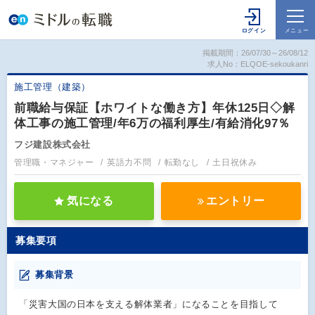
掲載期間：26/07/30～26/08/12
求人No：ELQOE-sekoukanri
施工管理（建築）
前職給与保証【ホワイトな働き方】年休125日◇解
体工事の施工管理/年6万の福利厚生/有給消化97％
フジ建設株式会社
管理職・マネジャー
英語力不問
転勤なし
土日祝休み
気になる
エントリー
募集要項
募集背景
「災害大国の日本を支える解体業者」になることを目指して