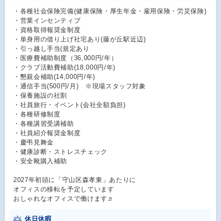
・各種社会保険完備(健康保険・厚生年金・雇用保険・労災保険)
・営業インセンティブ
・資格取得報奨金制度
・単身用の借り上げ社宅あり(藤が丘駅近辺)
・引っ越し手当(規定あり
・医療費補助制度（36,000円/年）
・クラブ活動費補助(18,000円/年)
・懇親会補助(14,000円/年)
・通信手当(500円/月) ※現場スタッフ対象
・保養施設の社割
・社員旅行・イベント(会社全額負担)
・各種研修制度
・各種講習受講補助
・社員紹介報奨金制度
・慶弔見舞金
・健康診断・ストレスチェック
・安全靴購入補助
2027年初頭に「守山区森孝東」あたりに
オフィスの移転を予定しています
おしゃれなオフィスで働けます♬
休日休暇