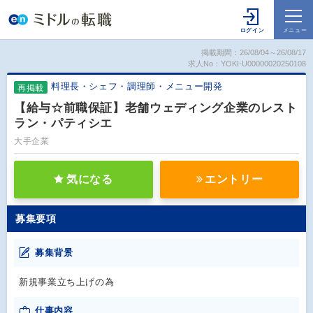
掲載期間：26/08/04～26/08/17
求人No：YOKI-U00000020250108
料理長・シェフ・調理師・メニュー開発
再掲載
【給与☆前職保証】老舗ウェディング企業のレスト
ラン・パティシエ
大手企業
気になる
エントリー
募集要項
募集背景
新規事業立ち上げの為
仕事内容