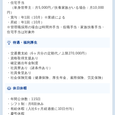
・住宅手当
（単身世帯主：月5,000円／扶養家族がいる場合：月10,000
円）
・賞与：年1回（10月）※業績による
・昇給：年1回（10月）
※管理職採用の場合は時間外手当・役職手当・家族扶養手当・
住宅手当は対象外
待遇・福利厚生
・交通費支給（6ヶ月分の定期代／上限270,000円）
・資格取得支援あり
・確定拠出年金制度
・社員寮あり（諸条件あり）
・社員食堂あり
・社会保険完備（健康保険、厚生年金、雇用保険、労災保険）
休日休暇
・年間公休数：115日
・シフト制：月8回休み
・有給休暇（入社6ヶ月経過後に10日付与）
・慶弔休暇