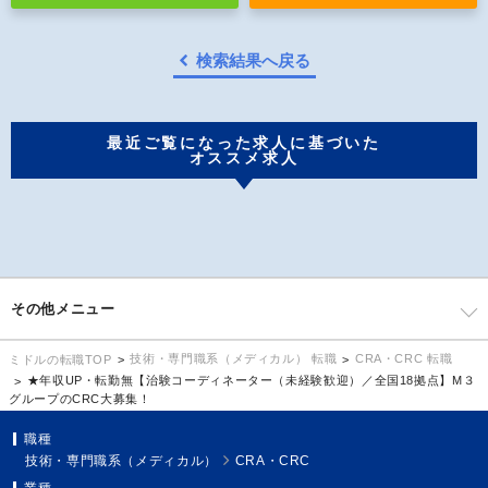
検索結果へ戻る
最近ご覧になった求人に基づいた
オススメ求人
その他メニュー
技術・専門職系（メディカル） 転職
CRA・CRC 転職
ミドルの転職TOP
★年収UP・転勤無【治験コーディネーター（未経験歓迎）／全国18拠点】M３
グループのCRC大募集！
職種
技術・専門職系（メディカル）
CRA・CRC
業種