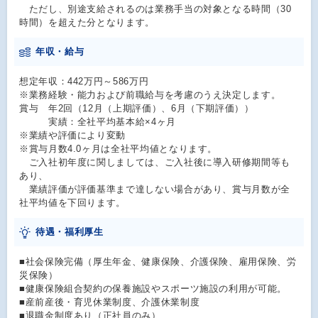
ただし、別途支給されるのは業務手当の対象となる時間（30
時間）を超えた分となります。
年収・給与
想定年収：442万円～586万円
※業務経験・能力および前職給与を考慮のうえ決定します。
賞与 年2回（12月（上期評価）、6月（下期評価））
実績：全社平均基本給×4ヶ月
※業績や評価により変動
※賞与月数4.0ヶ月は全社平均値となります。
ご入社初年度に関しましては、ご入社後に導入研修期間等も
あり、
業績評価が評価基準まで達しない場合があり、賞与月数が全
社平均値を下回ります。
待遇・福利厚生
■社会保険完備（厚生年金、健康保険、介護保険、雇用保険、労
災保険）
■健康保険組合契約の保養施設やスポーツ施設の利用が可能。
■産前産後・育児休業制度、介護休業制度
■退職金制度あり（正社員のみ）