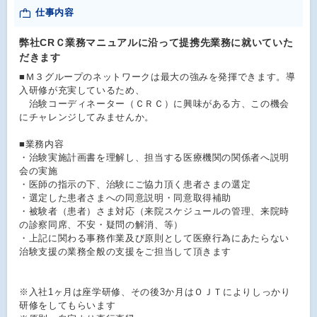
仕事内容
弊社CRＣ業務マニュアルに沿って提携先業務に就いていた
だきます
■Ｍ３グループのネットワークは最大の強みを発揮できます。導
入研修が充実しているため、
治験コーディネーター（ＣＲＣ）に興味がある方、この機会
にチャレンジしてみませんか。
■業務内容
・治験実施計画書を理解し、担当する医療機関の関係者へ説明
会の実施
・医師の指示の下、治験にご協力頂く患者さまの選定
・選定した患者さまへの同意説明・同意取得補助
・被験者（患者）さま対応（来院スケジュールの管理、来院時
の診察同席、不安・疑問の解消、等）
・上記に関わる事務作業及び原則として医療行為にあたらない
治験支援の業務全般の支援をご担当して頂きます
※入社1ヶ月は座学研修、その後3か月はＯＪＴによりしっかり
研修をしてもらいます