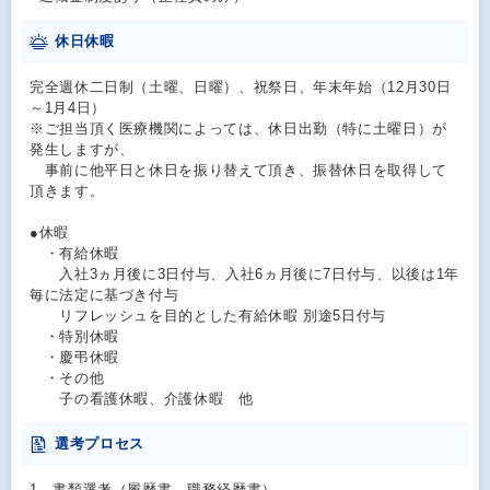
休日休暇
完全週休二日制（土曜、日曜）、祝祭日、年末年始（12月30日
～1月4日）
※ご担当頂く医療機関によっては、休日出勤（特に土曜日）が
発生しますが、
事前に他平日と休日を振り替えて頂き、振替休日を取得して
頂きます。
●休暇
・有給休暇
入社3ヵ月後に3日付与、入社6ヵ月後に7日付与、以後は1年
毎に法定に基づき付与
リフレッシュを目的とした有給休暇 別途5日付与
・特別休暇
・慶弔休暇
・その他
子の看護休暇、介護休暇 他
選考プロセス
1．書類選考（履歴書、職務経歴書）