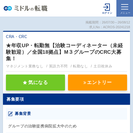
掲載期間：26/07/30～26/08/12
求人No：ACROS-20241218
CRA・CRC
★年収UP・転勤無【治験コーディネーター（未経
験歓迎）／全国18拠点】M３グループのCRC大募
集！
マネジメント業務なし
英語力不問
転勤なし
土日祝休み
気になる
エントリー
募集要項
募集背景
グループの治験提携病院拡大中のため