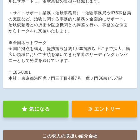
ルにサポートし、治験業務の負担を軽減します。
・サイトサポート業務（治験事務局）：治験事務局やIRB事務局
の支援など、治験に関する事務的な業務を全面的にサポート。
治験依頼者との折衝や医療機関との調整を行い、事務的な側面
からトータルに支援いたします。
※全国ネットワーク
全国に拠点を構え、提携施設は約1,000施設以上にまで拡大。幅
広い領域において実績を築いてきた業界のリーディングカンパ
ニーとして発展を続けています。
〒105-0001
本社：東京都港区虎ノ門三丁目4番7号 虎ノ門36森ビル7階
気になる
エントリー
この求人の取扱い紹介会社