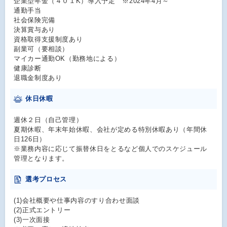
企業型年金（４０１K）導入予定 ※2024年4月～
通勤手当
社会保険完備
決算賞与あり
資格取得支援制度あり
副業可（要相談）
マイカー通勤OK（勤務地による）
健康診断
退職金制度あり
休日休暇
週休２日（自己管理）
夏期休暇、年末年始休暇、会社が定める特別休暇あり（年間休
日126日）
※業務内容に応じて振替休日をとるなど個人でのスケジュール
管理となります。
選考プロセス
(1)会社概要や仕事内容のすり合わせ面談
(2)正式エントリー
(3)一次面接