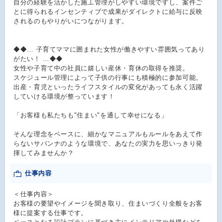
自分の経験を活かした施工管理がしやすい環境ですし、案件ご
とに得られるインセンティブで成果がダイレクトに給与に反映
されるのもやりがいにつながります。
◆◆… 子育てママに囲まれた女性が働きやすい雰囲気ってあり
がたい！ …◆◆
女性や子育て中の社員に嬉しい産休・育休の取得を推奨。
スケジュール管理によって子供の行事にも積極的に参加可能。
出産・育児といったライフスタイルの変化があっても永く活躍
していける環境が整っています！
「お客様も私たちも"住まい"を通して幸せになる」
そんな理念をベースに、細かなマニュアルもルールをあえて作
らないサバンナのような環境で、あなたの実力を思いっきり発
揮してみませんか？
仕事内容
＜仕事内容＞
お客様の要望やイメージを聞き取り、住まいづくり全般をお客
様に提案する仕事です。