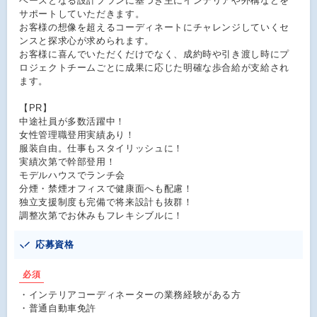
ベースとなる設計プランに基づき主にインテリアや外構などを
サポートしていただきます。
お客様の想像を超えるコーディネートにチャレンジしていくセ
ンスと探求心が求められます。
お客様に喜んでいただくだけでなく、成約時や引き渡し時にプ
ロジェクトチームごとに成果に応じた明確な歩合給が支給され
ます。
【PR】
中途社員が多数活躍中！
女性管理職登用実績あり！
服装自由。仕事もスタイリッシュに！
実績次第で幹部登用！
モデルハウスでランチ会
分煙・禁煙オフィスで健康面へも配慮！
独立支援制度も完備で将来設計も抜群！
調整次第でお休みもフレキシブルに！
応募資格
必須
・インテリアコーディネーターの業務経験がある方
・普通自動車免許