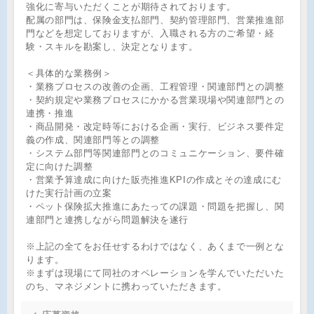
強化に寄与いただくことが期待されております。
配属の部門は、保険金支払部門、契約管理部門、営業推進部
門などを想定しておりますが、入職される方のご希望・経
験・スキルを勘案し、決定となります。
＜具体的な業務例＞
・業務プロセスの改善の企画、工程管理・関連部門との調整
・契約規定や業務プロセスにかかる営業現場や関連部門との
連携・推進
・商品開発・改定時等における企画・実行、ビジネス要件定
義の作成、関連部門等との調整
・システム部門等関連部門とのコミュニケーション、要件確
定に向けた調整
・営業予算達成に向けた販売推進KPIの作成とその達成にむ
けた実行計画の立案
・ペット保険拡大推進にあたっての課題・問題を把握し、関
連部門と連携しながら問題解決を遂行
※上記の全てをお任せするわけではなく、あくまで一例とな
ります。
※まずは現場にて同社のオペレーションを学んでいただいた
のち、マネジメントに携わっていただきます。