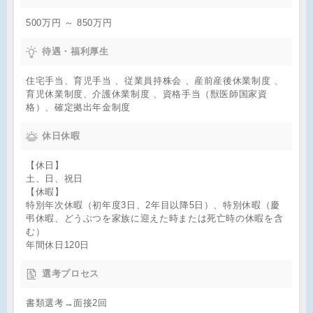
500万円 ～ 850万円
待遇・福利厚生
住宅手当、育児手当 、従業員持株会 、産前産後休業制度 、
育児休業制度、介護休業制度 、資格手当（獣医師国家資
格）、確定拠出年金制度
休日休暇
【休日】
土、日、祝日
【休暇】
特別年次休暇（初年度3日、2年目以降5日）、特別休暇（慶
弔休暇、どうぶつを家族に迎えた時または死亡時の休暇を含
む）
年間休日120日
選考プロセス
書類選考→面接2回