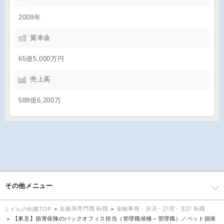
2008年
資本金
65億5,000万円
売上高
588億6,200万
その他メニュー
金融系専門職 転職
金融事務・決済・計理・主計 転職
ミドルの転職TOP
【東京】損害保険のバックオフィス担当（管理職候補～管理職）／ペット損保