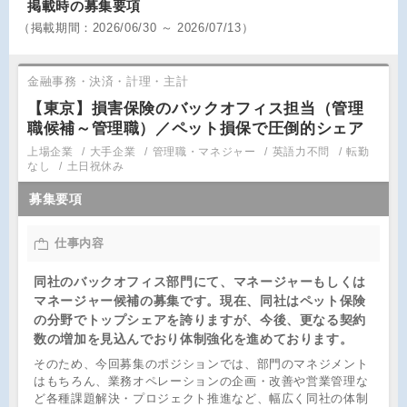
掲載時の募集要項
（
掲載期間：
2026/06/30 ～ 2026/07/13）
金融事務・決済・計理・主計
【東京】損害保険のバックオフィス担当（管理
職候補～管理職）／ペット損保で圧倒的シェア
上場企業
大手企業
管理職・マネジャー
英語力不問
転勤
なし
土日祝休み
募集要項
仕事内容
同社のバックオフィス部門にて、マネージャーもしくは
マネージャー候補の募集です。現在、同社はペット保険
の分野でトップシェアを誇りますが、今後、更なる契約
数の増加を見込んでおり体制強化を進めております。
そのため、今回募集のポジションでは、部門のマネジメント
はもちろん、業務オペレーションの企画・改善や営業管理な
ど各種課題解決・プロジェクト推進など、幅広く同社の体制