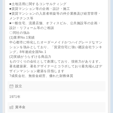
■土地活用に関するコンサルティング
■賃貸マンション等の企画・設計・施工
■賃貸マンションの入居者斡旋等の仲介業務及び経営管理・
メンテナンス等
■一般住宅、流通店舗、オフィスビル、公共施設等の企画・
設計・リフォーム等のご相談
〇同社の強み
(1)業界No.1実績
中心都市に特化したオーダーメイドかつハイグレードなマン
ションを強みとしており、「賃貸住宅に強い建設会社ランキ
ング」8年連続全国No.1
(2)実績がうらずける商品力
ものづくりの会社として創業しており、技術力があります。
著名建築家、著名デザイナーとコラボしており最先端んぽデ
ザインマンション建築を目指します
?成長会社、無借金経営、優れた財務体質
設立
1971年
資本金