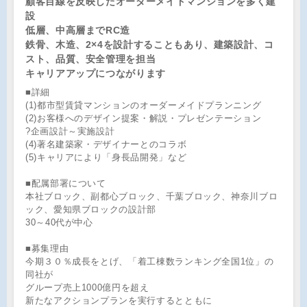
顧客目線を反映したオーダーメイドマンションを多く建
設
低層、中高層までRC造
鉄骨、木造、2×4を設計することもあり、建築設計、コ
スト、品質、安全管理を担当
キャリアアップにつながります
■詳細
(1)都市型賃貸マンションのオーダーメイドプランニング
(2)お客様へのデザイン提案・解説・プレゼンテーション
?企画設計～実施設計
(4)著名建築家・デザイナーとのコラボ
(5)キャリアにより「身長品開発」など
■配属部署について
本社ブロック、副都心ブロック、千葉ブロック、神奈川ブロ
ック、愛知県ブロックの設計部
30～40代が中心
■募集理由
今期３０％成長をとげ、「着工棟数ランキング全国1位」の
同社が
グループ売上1000億円を超え
新たなアクションプランを実行するとともに