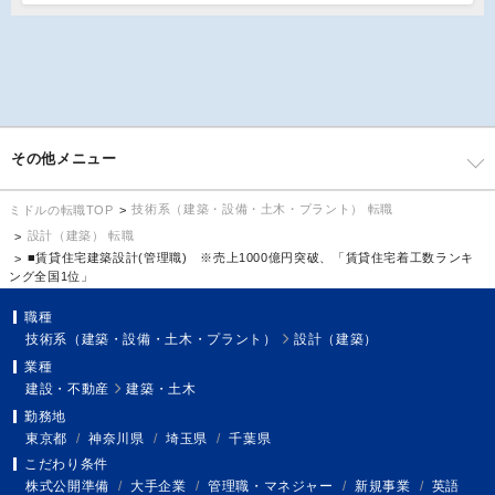
その他メニュー
技術系（建築・設備・土木・プラント） 転職
ミドルの転職TOP
設計（建築） 転職
■賃貸住宅建築設計(管理職) ※売上1000億円突破、「賃貸住宅着工数ランキ
ング全国1位」
職種
技術系（建築・設備・土木・プラント）
設計（建築）
業種
建設・不動産
建築・土木
勤務地
東京都
/
神奈川県
/
埼玉県
/
千葉県
こだわり条件
株式公開準備
/
大手企業
/
管理職・マネジャー
/
新規事業
/
英語