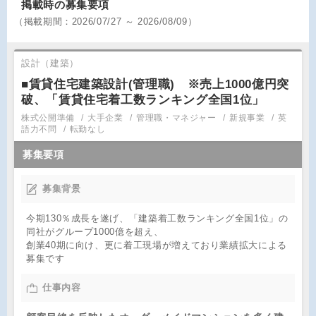
掲載時の募集要項
（
掲載期間：
2026/07/27 ～ 2026/08/09）
設計（建築）
■賃貸住宅建築設計(管理職) ※売上1000億円突
破、「賃貸住宅着工数ランキング全国1位」
株式公開準備
大手企業
管理職・マネジャー
新規事業
英
語力不問
転勤なし
募集要項
募集背景
今期130％成長を遂げ、「建築着工数ランキング全国1位」の
同社がグループ1000億を超え、
創業40期に向け、更に着工現場が増えており業績拡大による
募集です
仕事内容