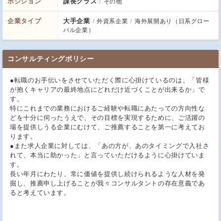
ポジション
課長クラス
その他
企業タイプ
大手企業
外資系企業
海外展開あり（日系グロー
バル企業）
コンサルティングポリシー
●転職のお手伝いをさせていただく際に心掛けているのは、「皆様
が抱くキャリアの最終地点にどれだけ近づくことが出来るか」で
す。
特にこれまでの業務におけるご経験や転職にあたっての方向性な
どを十分に伺ったうえで、その目標を実現するために、ご活躍の
場を提供しうる企業にむけて、ご推薦することを第一に考えてお
ります。
●また求人企業に対しては、「あの方が、あのタイミングで入社さ
れて、本当に助かった」と言っていただけるように心掛けていま
す。
長い年月にわたり、常に価値を提供し続けられるような人材を発
掘し、推薦申し上げることが我々コンサルタントの存在意義であ
ると考えています。