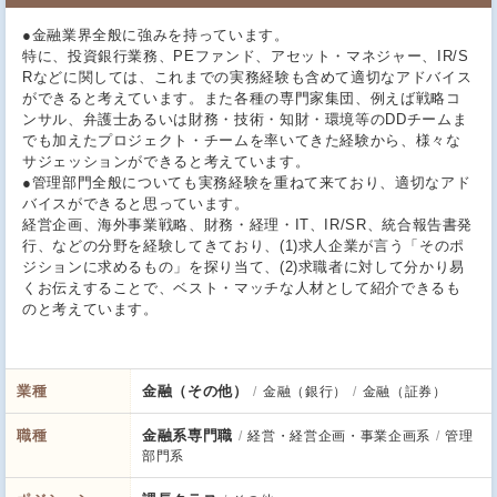
●金融業界全般に強みを持っています。
特に、投資銀行業務、PEファンド、アセット・マネジャー、IR/S
Rなどに関しては、これまでの実務経験も含めて適切なアドバイス
ができると考えています。また各種の専門家集団、例えば戦略コ
ンサル、弁護士あるいは財務・技術・知財・環境等のDDチームま
でも加えたプロジェクト・チームを率いてきた経験から、様々な
サジェッションができると考えています。
●管理部門全般についても実務経験を重ねて来ており、適切なアド
バイスができると思っています。
経営企画、海外事業戦略、財務・経理・IT、IR/SR、統合報告書発
行、などの分野を経験してきており、(1)求人企業が言う「そのポ
ジションに求めるもの」を探り当て、(2)求職者に対して分かり易
くお伝えすることで、ベスト・マッチな人材として紹介できるも
のと考えています。
業種
金融（その他）
金融（銀行）
金融（証券）
職種
金融系専門職
経営・経営企画・事業企画系
管理
部門系