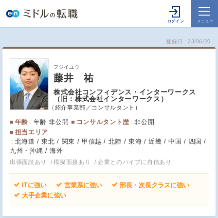
登録日
23/06/20
フジイユウ
藤井 祐
株式会社コンフィデンス・インターワークス
（旧：株式会社インターワークス）
紹介事業部／コンサルタント
年齢
年齢 非公開
コンサルタント歴
非公開
担当エリア
北海道 / 東北 / 関東 / 甲信越 / 北陸 / 東海 / 近畿 / 中国 / 四国 /
九州・沖縄 / 海外
出張面談あり
模擬面接あり
企業とのパイプに自信あり
ITに強い
営業系に強い
部長・次長クラスに強い
大手企業に強い