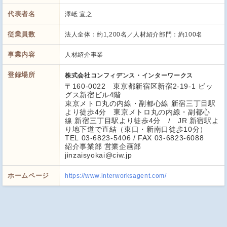
代表者名
澤岻 宣之
従業員数
法人全体：約1,200名／人材紹介部門：約100名
事業内容
人材紹介事業
登録場所
株式会社コンフィデンス・インターワークス
〒160-0022 東京都新宿区新宿2-19-1 ビッ
グス新宿ビル4階
東京メトロ丸の内線・副都心線 新宿三丁目駅
より徒歩4分 東京メトロ丸の内線・副都心
線 新宿三丁目駅より徒歩4分 / JR 新宿駅よ
り地下道で直結（東口・新南口徒歩10分）
TEL 03-6823-5406 / FAX 03-6823-6088
紹介事業部 営業企画部
jinzaisyokai@ciw.jp
ホームページ
https://www.interworksagent.com/