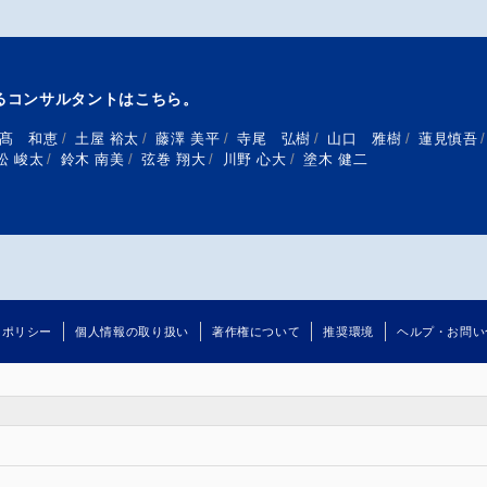
るコンサルタントはこちら。
髙 和恵
/
土屋 裕太
/
藤澤 美平
/
寺尾 弘樹
/
山口 雅樹
/
蓮見慎吾
/
松 峻太
/
鈴木 南美
/
弦巻 翔大
/
川野 心大
/
塗木 健二
るポリシー
個人情報の取り扱い
著作権について
推奨環境
ヘルプ・お問い