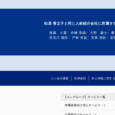
松居 香之子と同じ人材紹介会社に所属す
後藤 小夏
/
赤﨑 香織
/
大野 豪士
/
桑
長谷川 陽奈
/
戸林 有徒
/
安東 智紗
/
若
エン会社概要
利用規約
求人情報に関す
【エングループ】サービス一覧
求職者様向け求人サービス
企業様向けサービス