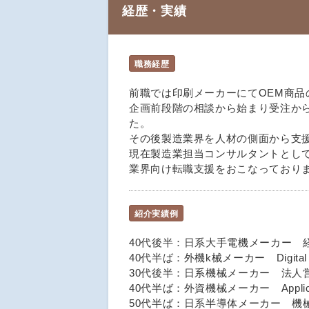
経歴・実績
職務経歴
前職では印刷メーカーにてOEM商品
企画前段階の相談から始まり受注か
た。
その後製造業界を人材の側面から支援
現在製造業担当コンサルタントとして
業界向け転職支援をおこなっており
紹介実績例
40代後半：日系大手電機メーカー 経営
40代半ば：外機k械メーカー Digital M
30代後半：日系機械メーカー 法人営
40代半ば：外資機械メーカー Applicat
50代半ば：日系半導体メーカー 機械