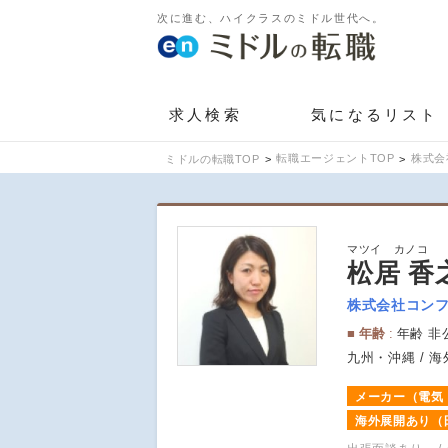
次に進む、ハイクラスのミドル世代へ。
求人検索
気になるリスト
転職エージェントTOP
株式会
ミドルの転職TOP
マツイ カノコ
松居 香
株式会社コン
年齢
年齢 非
九州・沖縄 / 海
メーカー（電気
海外展開あり（