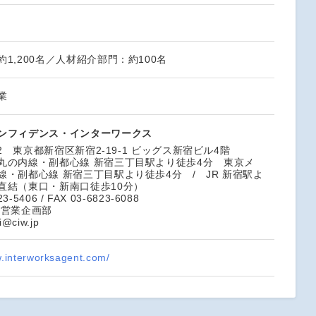
1,200名／人材紹介部門：約100名
業
ンフィデンス・インターワークス
022 東京都新宿区新宿2-19-1 ビッグス新宿ビル4階
丸の内線・副都心線 新宿三丁目駅より徒歩4分 東京メ
線・副都心線 新宿三丁目駅より徒歩4分 / JR 新宿駅よ
直結（東口・新南口徒歩10分）
23-5406 / FAX 03-6823-6088
 営業企画部
i@ciw.jp
w.interworksagent.com/