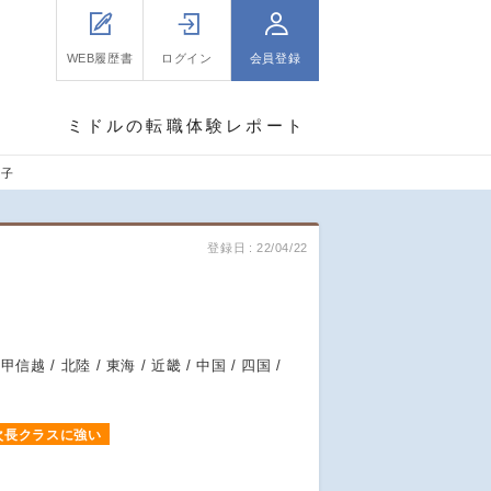
WEB履歴書
ログイン
会員登録
ミドルの転職体験レポート
之子
登録日
22/04/22
 甲信越 / 北陸 / 東海 / 近畿 / 中国 / 四国 /
次長クラスに強い