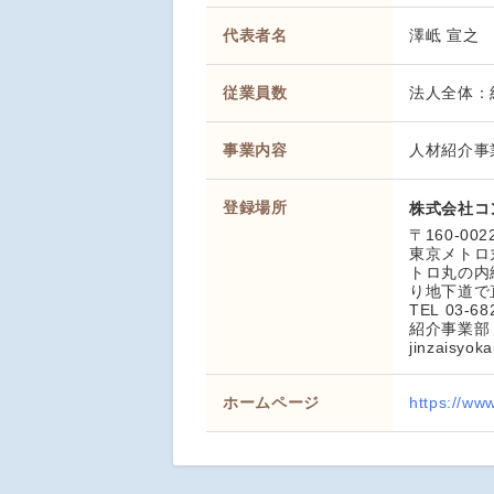
代表者名
澤岻 宣之
従業員数
法人全体：約
事業内容
人材紹介事
登録場所
株式会社コ
〒160-0
東京メトロ
トロ丸の内
り地下道で
TEL 03-68
紹介事業部
jinzaisyoka
ホームページ
https://ww