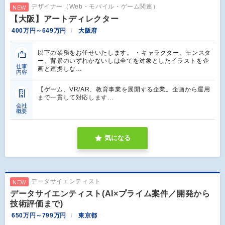
デザイナー（Web・モバイル・ゲーム関連）
NEW
【大阪】アートディレクター
400万円～649万円
大阪府
以下の業務をお任せいたします。 ・キャラクター、モンスタ
ー、背景のいずれかないしは全てを対象としたイラストを企
仕事
画と連携しな…
内容
【ゲーム、VR/AR、教育事業を展開する企業。企画から運用
まで一貫して対応します…
会社
概要
気になる
データサイエンティスト
NEW
データサイエンティスト(AI×プライム案件／開発から
技術評価まで)
650万円～799万円
東京都