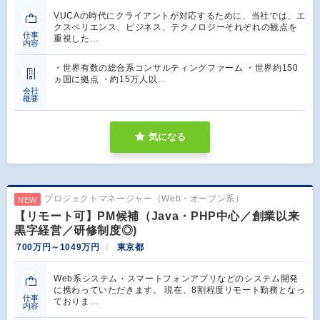
VUCAの時代にクライアントが対応するために、当社では、エ
クスペリエンス、ビジネス、テクノロジーそれぞれの観点を
仕事
重視した…
内容
・世界有数の総合系コンサルティングファーム ・世界約150
ヵ国に拠点 ・約15万人以…
会社
概要
気になる
プロジェクトマネージャー（Web・オープン系）
NEW
【リモート可】PM候補（Java・PHP中心／創業以来
黒字経営／研修制度◎)
700万円～1049万円
東京都
Web系システム・スマートフォンアプリなどのシステム開発
に携わっていただきます。 現在、8割程度リモート勤務となっ
仕事
ておりま…
内容