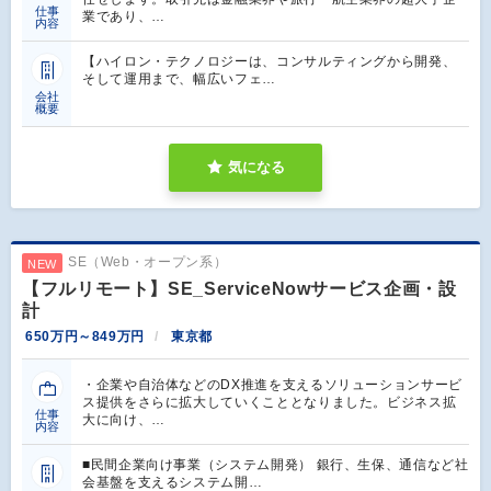
仕事
業であり、…
内容
【ハイロン・テクノロジーは、コンサルティングから開発、
そして運用まで、幅広いフェ…
会社
概要
気になる
SE（Web・オープン系）
NEW
【フルリモート】SE_ServiceNowサービス企画・設
計
650万円～849万円
東京都
・企業や自治体などのDX推進を支えるソリューションサービ
ス提供をさらに拡大していくこととなりました。ビジネス拡
仕事
大に向け、…
内容
■民間企業向け事業（システム開発） 銀行、生保、通信など社
会基盤を支えるシステム開…