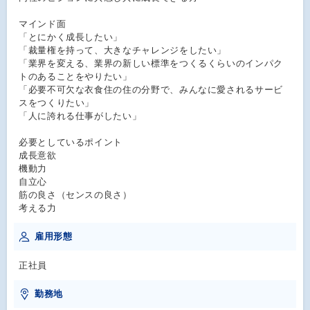
マインド⾯
「とにかく成⻑したい」
「裁量権を持って、⼤きなチャレンジをしたい」
「業界を変える、業界の新しい標準をつくるくらいのインパク
トのあることをやりたい」
「必要不可⽋な⾐⾷住の住の分野で、みんなに愛されるサービ
スをつくりたい」
「⼈に誇れる仕事がしたい」
必要としているポイント
成⻑意欲
機動⼒
⾃⽴⼼
筋の良さ（センスの良さ）
考える⼒
雇用形態
正社員
勤務地