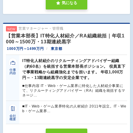
気になる
営業マネージャー・管理職
NEW
【営業本部長】IT特化人材紹介／RA組織統括｜年収1
000～1500万・13期連続黒字
1000万円～1499万円
東京都
IT特化人材紹介のリクルーティングアドバイザー組織
（約60名）を統括する営業本部長ポジション。 役員直下
仕事
で事業戦略から組織強化までを担います。 年収1,000万
内容
円～・13期連続黒字の安定企業です。
■仕事内容 IT・Web・ゲーム業界に特化した人材紹介事業に
て、リクルーティングアドバイザー（RA）組織を統括するマ
ネージ…
■IT・Web・ゲーム業界特化の人材紹介 2011年設立。IT・We
b・ゲーム業界…
会社
概要