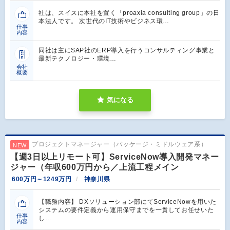
社は、スイスに本社を置く「proaxia consulting group」の日
本法人です。 次世代のIT技術やビジネス環…
仕事
内容
同社は主にSAP社のERP導入を行うコンサルティング事業と
最新テクノロジー・環境…
会社
概要
気になる
プロジェクトマネージャー（パッケージ・ミドルウェア系）
NEW
【週3日以上リモート可】ServiceNow導入開発マネー
ジャー（年収600万円から／上流工程メイン
600万円～1249万円
神奈川県
【職務内容】 DXソリューション部にてServiceNowを用いた
システムの要件定義から運用保守までを一貫してお任せいた
仕事
し…
内容