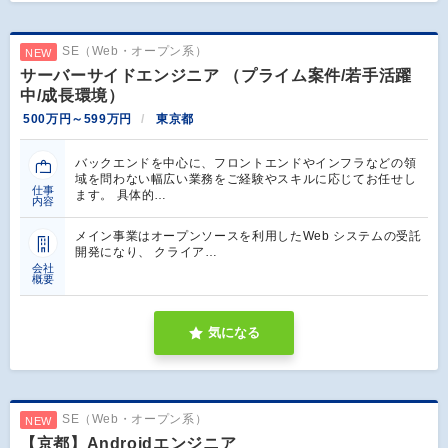
SE（Web・オープン系）
NEW
サーバーサイドエンジニア （プライム案件/若手活躍
中/成長環境）
500万円～599万円
東京都
バックエンドを中心に、フロントエンドやインフラなどの領
域を問わない幅広い業務をご経験やスキルに応じてお任せし
仕事
ます。 具体的…
内容
メイン事業はオープンソースを利用したWeb システムの受託
開発になり、 クライア…
会社
概要
気になる
SE（Web・オープン系）
NEW
【京都】Androidエンジニア