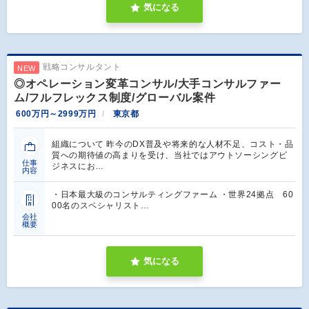
気になる
戦略コンサルタント
NEW
◎オペレーション変革コンサル/大手コンサルファー
ム/フルフレックス制度/グローバル案件
600万円～2999万円
東京都
組織について 昨今のDX普及や将来的な人材不足、コスト・品
質への期待値の高まりを受け、当社ではアウトソーシングビ
仕事
ジネスにお…
内容
・日本最大級のコンサルティングファーム ・世界24拠点 60
00名のスペシャリスト…
会社
概要
気になる