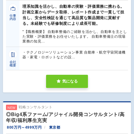
理系知識を活かし、自動車の実験・評価業務に携わる。
計画立案からデータ取得、レポート作成まで一貫して担
仕事
当し、安全性検証を通じて高品質な製品開発に貢献す
内容
る。未経験でも研修制度により成長可能。
"【職務概要】 自動車整備のご経験を活かし、自動車を主とし
た実験・評価業務をお任せいたします。 自動車整備士の現場
業務の知見…
・テクノロジーソリューション事業 自動車・航空宇宙関連機
器・家電・ロボットなどの設…
会社
概要
気になる
戦略コンサルタント
NEW
◎Big4系ファーム/アジャイル開発コンサルタント/高
年収/福利厚生充実
800万円～4999万円
東京都