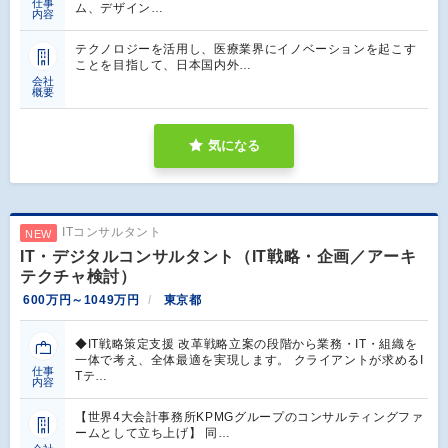
仕事
ム、デザイン…
内容
テクノロジーを活用し、医療業界にイノベーションを起こす
ことを目指して、日本国内外…
会社
概要
気になる
ITコンサルタント
NEW
IT・デジタルコンサルタント（IT戦略・企画／アーキ
テクチャ検討）
600万円～1049万円
東京都
◆IT戦略策定支援 改革戦略立案の段階から業務・IT・組織を
一体で考え、全体最適を実現します。 クライアントが求めるI
仕事
Tテ…
内容
【世界4大会計事務所KPMGグループのコンサルティングファ
ームとして立ち上げ】 同…