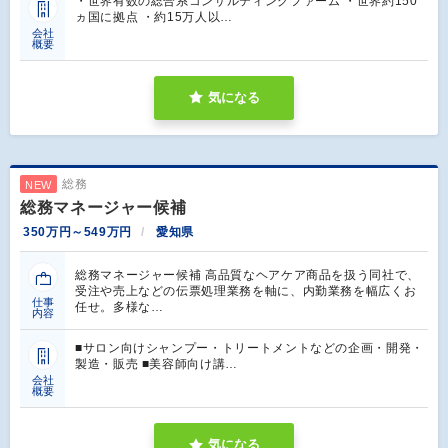
・世界有数の総合系コンサルティングファーム ・世界約150
ヵ国に拠点 ・約15万人以…
会社
概要
気になる
総務
NEW
総務マネージャー候補
350万円～549万円
愛知県
総務マネージャー候補 高品質なヘアケア商品を扱う同社で、
受注や売上などの伝票処理業務を軸に、内勤業務を幅広くお
仕事
任せ。多様な…
内容
■サロン向けシャンプー・トリートメントなどの企画・開発・
製造・販売 ■美容師向け講…
会社
概要
気になる