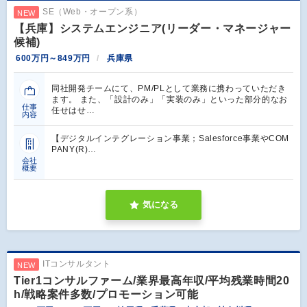
SE（Web・オープン系）
NEW
【兵庫】システムエンジニア(リーダー・マネージャー
候補)
600万円～849万円
兵庫県
同社開発チームにて、PM/PLとして業務に携わっていただき
ます。 また、「設計のみ」「実装のみ」といった部分的なお
仕事
任せはせ…
内容
【デジタルインテグレーション事業；Salesforce事業やCOM
PANY(R)…
会社
概要
気になる
ITコンサルタント
NEW
Tier1コンサルファーム/業界最高年収/平均残業時間20
h/戦略案件多数/プロモーション可能