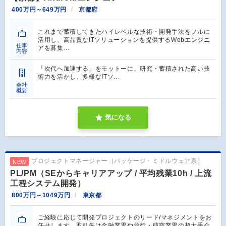
400万円～649万円
京都府
これまで蓄積してきたハイレベルな技術・開発手法をフルに
活用し、高品質なITソリューションを提供するWebエンジニ
仕事
アを募集…
内容
「次代へ加速する」をモットーに、研究・蓄積された高い技
術力を活かし、多様なITソ…
会社
概要
気になる
プロジェクトマネージャー（パッケージ・ミドルウェア系）
NEW
PL/PM（SEからキャリアアップ / 平均残業10h / 上流
工程システム開発）
800万円～1049万円
東京都
ご経験に応じて開発プロジェクトのリード/マネジメントをお
任せします。取引先は金融業界や旅行・航空業界の超大手企