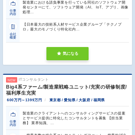
製造業における請負事業を行っている同社のソフトウェア開
発センターにて、ソフトウェア開発（AI、 IoT、アプリ、画像
仕事
処理…
内容
【日本最大の技術系人材サービス企業グループ「テクノプ
ロ」最大のモノづくり特化社内…
会社
概要
気になる
ITコンサルタント
NEW
Big4系ファーム/製造業戦略ユニット/充実の研修制度/
福利厚生充実
600万円～1399万円
東京都 / 愛知県 / 大阪府 / 福岡県
製造業のクライアントへのコンサルティングサービスの提案
とサービス提供に特化したコンサルタントを募集 【担当業
仕事
務】 業界知識、…
内容