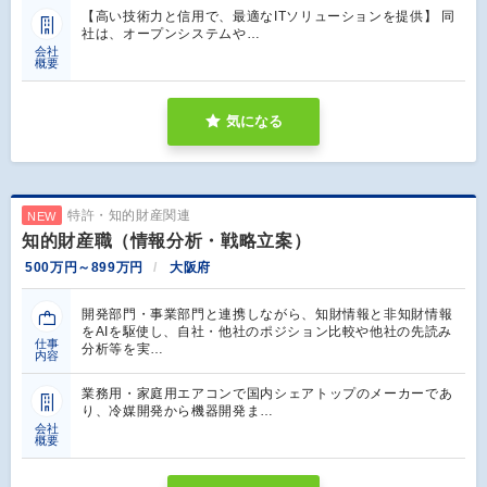
【高い技術力と信用で、最適なITソリューションを提供】 同
社は、オープンシステムや…
会社
概要
気になる
特許・知的財産関連
NEW
知的財産職（情報分析・戦略立案）
500万円～899万円
大阪府
開発部門・事業部門と連携しながら、知財情報と非知財情報
をAIを駆使し、自社・他社のポジション比較や他社の先読み
仕事
分析等を実…
内容
業務用・家庭用エアコンで国内シェアトップのメーカーであ
り、冷媒開発から機器開発ま…
会社
概要