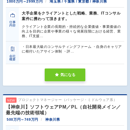
1000万円～2999万円
埼玉県 / 千葉県 / 東京都 / 神奈川県
大手企業をクライアントとした戦略、業務、ITコンサル
案件に携わって頂きます。
仕事
内容
クライアント企業の長期的・持続的な企業価値・事業価値の
向上を目的に企業や事業の様々な発展段階における経営、業
務、IT支援…
・日本最大級のコンサルティングファーム ・自身のキャリア
に根付いたアサイン体制 ・評…
会社
概要
気になる
プロジェクトマネージャー（パッケージ・ミドルウェア系）
NEW
【神奈川】ソフトウェアPM／PL（自社開発メイン／
最先端の技術領域）
500万円～749万円
神奈川県