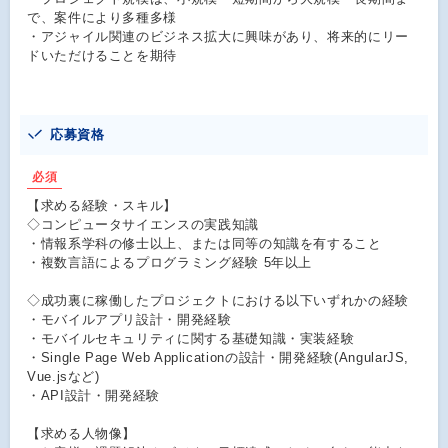
で、案件により多種多様
・アジャイル関連のビジネス拡大に興味があり、将来的にリー
ドいただけることを期待
応募資格
必須
【求める経験・スキル】
◇コンピュータサイエンスの実践知識
・情報系学科の修士以上、または同等の知識を有すること
・複数言語によるプログラミング経験 5年以上
◇成功裏に稼働したプロジェクトにおける以下いずれかの経験
・モバイルアプリ設計・開発経験
・モバイルセキュリティに関する基礎知識・実装経験
・Single Page Web Applicationの設計・開発経験(AngularJS,
Vue.jsなど)
・API設計・開発経験
【求める人物像】