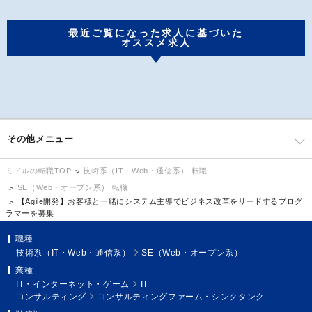
最近ご覧になった求人に基づいた
オススメ求人
その他メニュー
技術系（IT・Web・通信系） 転職
ミドルの転職TOP
SE（Web・オープン系） 転職
【Agile開発】お客様と一緒にシステム主導でビジネス改革をリードするプログ
ラマーを募集
職種
技術系（IT・Web・通信系）
SE（Web・オープン系）
業種
IT・インターネット・ゲーム
IT
コンサルティング
コンサルティングファーム・シンクタンク