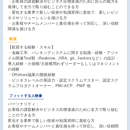
・お客様の課題解決やビジネス目標達成のために自らの能力を
発揮して全力で取り組むことのできる方
・変化する業界で新しい技術や知識習得に貪欲で、新しいビジ
ネスやソリューションを描ける方
・お客様やチームメンバーと責任感を持って対応し、深い信頼
関係を築ける方
歓迎
【歓迎する経験・スキル】
・金融工学、バンキングシステムに関する知識・経験・アジャ
イル関連Tool類（Redmine, JIRA, git, Jenkinsなど）の設計・
導入経験・小規模/大規模問わずリーダーもしくはマネジメント
の経験
・Offshore協業の開発経験
・ビジネスレベルの英語力・認定スクラムマスター、認定スク
ラムプロダクトオーナー、PMI-ACP、PMP 他
フィットする人物像
パーソナリティ：
お客様の課題解決やビジネス目標達成のために全力で取り組む
ことのできる方
変化する業界で新しい技術や知識習得に貪欲な方
お客様やチームメンバーと責任感を持って対応し、深い信頼関