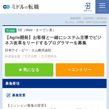
掲載期間：26/08/05～26/08/18
求人No：JPIBM--SI/BTS226442BR
SE（Web・オープン系）
再掲載
【Agile開発】お客様と一緒にシステム主導でビジ
ネス改革をリードするプログラマーを募集
日本アイ・ビー・エム株式会社
外資系企業
大手企業
土日祝休み
気になる
エントリー
募集要項
募集背景
【ミッション/募集の背景】