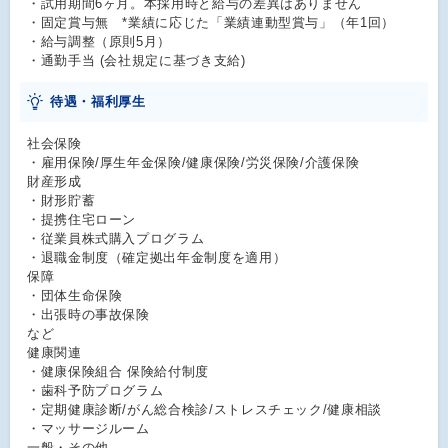
・試用期間6ヶ月。本採用時と給与の差異はありません
・固定賞与無 *業績に応じた「業績連動型賞与」（年1回）
・給与調整（原則5月）
・通勤手当 (会社規定に基づき支給)
待遇・福利厚生
社会保険
・雇用保険/厚生年金保険/健康保険/労災保険/介護保険
財産形成
・財形貯蓄
・提携住宅ローン
・従業員株式購入プログラム
・退職金制度（確定拠出年金制度を適用）
保障
・団体生命保険
・出張時の事故保険
など
健康関連
・健康保険組合 保険給付制度
・歯科予防プログラム
・定期健康診断/がん総合検診/ストレスチェック/健康相談
・マッサージルーム
一般・その他