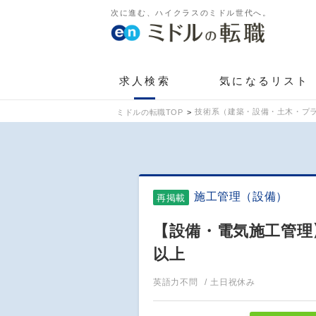
次に進む、ハイクラスのミドル世代へ。
求人検索
気になるリスト
技術系（建築・設備・土木・プラ
ミドルの転職TOP
施工管理（設備）
再掲載
【設備・電気施工管理
以上
英語力不問
土日祝休み