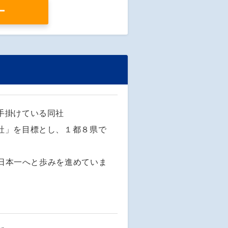
ー
手掛けている同社
社」を目標とし、１都８県で
つ日本一へと歩みを進めていま