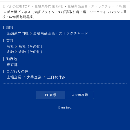
金融系専門職 転職
金融商品企画・ストラクチャード 転職
ミドルの転職TOP
航空機ビジネス（東証プライム・NY証券取引所上場・ワークライフバランス重
視・62年間毎期黒字）
職種
金融系専門職
金融商品企画・ストラクチャード
業種
商社
商社（その他）
金融
金融（その他）
勤務地
東京都
こだわり条件
上場企業
/
大手企業
/
土日祝休み
PC表示
スマホ表示
©
en Inc.