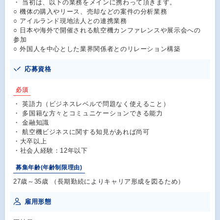
・ 当初は、以下の業務をメインに携わって頂きます。
○ 機体の購入やリース、売却などの案件の分析業務
○ アイルランド現地法人との連携業務
○ 日本や海外で開催される航空機カンファレンスや展示会への
参加
○ 外国人を中心とした業界関係者とのリレーション構築
応募資格
必須
・ 英語力（ビジネスレベルで問題なく使えること）
・ 多国籍な方々とコミュニケーションできる能力
・ 金融知識
・ 航空機ビジネスに関する知見があれば尚可
・大卒以上
・社会人経験：12年以下
募集年齢(年齢制限理由)
27歳～35歳 （長期勤続によりキャリア形成を図るため）
雇用形態