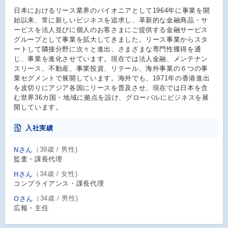
日本におけるリース業界のパイオニアとして1964年に事業を開
始以来、常に新しいビジネスを追求し、革新的な金融商品・サ
ービスを法人並びに個人のお客さまにご提供する金融サービス
グループとして事業を拡大してきました。リース事業からスタ
ートして隣接分野に次々と進出、さまざまな専門性獲得を通
じ、事業を進化させています。現在では法人金融、メンテナン
スリース、不動産、事業投資、リテール、海外事業の６つの事
業セグメントで展開しています。海外でも、1971年の香港進出
を皮切りにアジア各国にリースを普及させ、現在では日本を含
む世界36カ国・地域に拠点を設け、グローバルにビジネスを展
開しています。
入社実績
（39歳 / 男性)
Nさん
監査・課長代理
（34歳 / 女性)
Hさん
コンプライアンス・課長代理
（34歳 / 男性)
Oさん
広報・主任