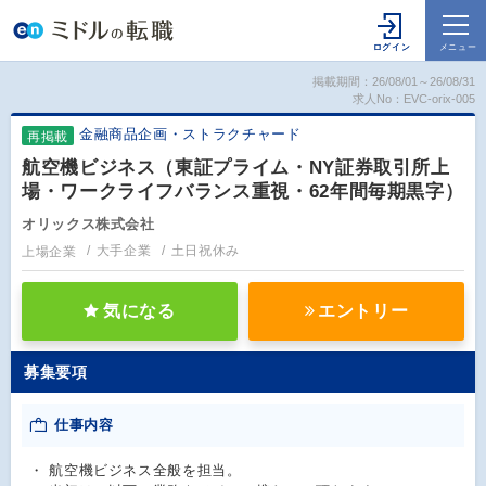
掲載期間：26/08/01～26/08/31
求人No：EVC-orix-005
金融商品企画・ストラクチャード
再掲載
航空機ビジネス（東証プライム・NY証券取引所上
場・ワークライフバランス重視・62年間毎期黒字）
オリックス株式会社
上場企業
大手企業
土日祝休み
気になる
エントリー
募集要項
仕事内容
・ 航空機ビジネス全般を担当。