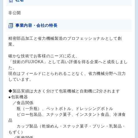
非公開
事業内容・会社の特長
精密部品加工と省力機械製造のプロフェッショナルとして創
業。
確かな技術でお客様のニーズに応え、
「技術のFUJIOKA」として高い評価を得る企業へと成長しまし
た。
現在はフィールドにとらわれることなく、省力機械分野へ注力
しています。
◆製品実績は大きく分けて包装機械と自動機に2分されます
●包装機器
／食品関係
瓶（一升瓶）、ペットボトル、ドレッシングボトル
ピロー包装品、スナック菓子、インスタント食品、冷凍食
品
カップ製品（乾燥めん・スナック菓子・プリン・乳製品・
もずく）
／医療関係