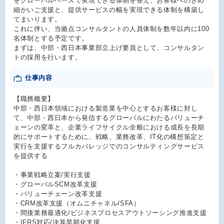
をグローバルベースで実現できる体制を整え、お客様へのきめ
細かいご支援と、提供サービスの幅を実現できる体制を構築し
てまいります。
これに伴い、当拠点コンサルタントの人員体制を数年以内に100
名体制とする予定です。
まずは、中部・西日本事業部立上げ要員として、コンサルタン
トの採用を行います。
仕事内容
【職務概要】
中部・西日本領域における製造業を中心とするお客様に対し
て、中部・西日本から発信するグローバルにわたるバリューチ
ェーンの変革と、企業ライフサイクル全般における成長を長期
的にサポートするために、戦略、業務改革、IT化の構想策定と
実行を支援するフルカバレッジでのコンサルティングサービス
を提供する
・事業戦略立案/実行支援
・グローバルSCM改革支援
・バリューチェーン改革支援
・CRM改革支援（オムニチャネル/SFA）
・間接業務最適化/ビジネスプロセスアウトソーシング推進支援
・IFRS対応/決算早期化支援