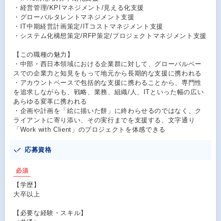
・経営管理/KPIマネジメント/見える化支援
・グローバルタレントマネジメント支援
・IT中期経営計画策定/ITコストマネジメント支援
・システム化構想策定/RFP策定/プロジェクトマネジメント支援
【この職種の魅力】
・中部・西日本領域における企業群に対して、グローバルベー
スでの企業力と知見をもって地元から長期的な支援に携われる
・アカウントベースで包括的な支援に携わることから、専門性
を追求しながらも、戦略、業務、組織/人、ITといった幅の広い
あらゆる変革に携われる
・企画や計画を「絵に描いた餅」に終わらせるのではなく、ク
ライアントに寄り添い、その実行までを支援する、文字通り
「Work with Client」のプロジェクトを体感できる
応募資格
必須
【学歴】
大卒以上
【必要な経験・スキル】