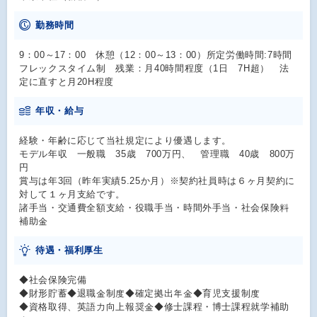
勤務時間
9：00～17：00 休憩（12：00～13：00）所定労働時間:7時間
フレックスタイム制 残業：月40時間程度（1日 7H超） 法
定に直すと月20H程度
年収・給与
経験・年齢に応じて当社規定により優遇します。
モデル年収 一般職 35歳 700万円、 管理職 40歳 800万
円
賞与は年3回（昨年実績5.25か月）※契約社員時は６ヶ月契約に
対して１ヶ月支給です。
諸手当・交通費全額支給・役職手当・時間外手当・社会保険料
補助金
待遇・福利厚生
◆社会保険完備
◆財形貯蓄◆退職金制度◆確定拠出年金◆育児支援制度
◆資格取得、英語力向上報奨金◆修士課程・博士課程就学補助