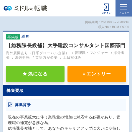
掲載期間：26/08/03～26/08/16
求人No：BCM-OG06
総務
再掲載
【総務課長候補】大手建設コンサルタント国際部門
海外展開あり（日系グローバル企業）
管理職・マネジャー
海外出
張
海外折衝
英語力が必要
土日祝休み
気になる
エントリー
募集要項
募集背景
現在の事業拡大に伴う業務量の増加に対応する必要があり、管
理職の補充が急務な為。
総務課長候補として、あなたのキャリアアップに大いに期待し