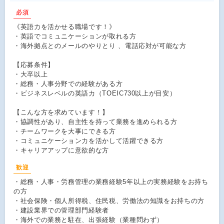
必須
《英語力を活かせる職場です！》
・英語でコミュニケーションが取れる方
・海外拠点とのメールのやりとり 、電話応対が可能な方
【応募条件】
・大卒以上
・総務・人事分野での経験がある方
・ビジネスレベルの英語力（TOEIC730以上が目安）
【こんな方を求めています！】
・協調性があり、自主性を持って業務を進められる方
・チームワークを大事にできる方
・コミュニケーション力を活かして活躍できる方
・キャリアアップに意欲的な方
歓迎
・総務・人事・労務管理の業務経験5年以上の実務経験をお持ち
の方
・社会保険・個人所得税、住民税、労働法の知識をお持ちの方
・建設業界での管理部門経験者
・海外での業務と駐在、出張経験（業種問わず）