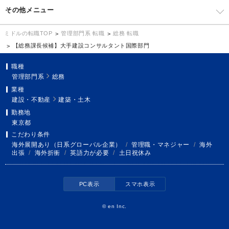
その他メニュー
管理部門系 転職
総務 転職
ミドルの転職TOP
【総務課長候補】大手建設コンサルタント国際部門
職種
管理部門系
総務
業種
建設・不動産
建築・土木
勤務地
東京都
こだわり条件
海外展開あり（日系グローバル企業）
/
管理職・マネジャー
/
海外
出張
/
海外折衝
/
英語力が必要
/
土日祝休み
PC表示
スマホ表示
©
en Inc.