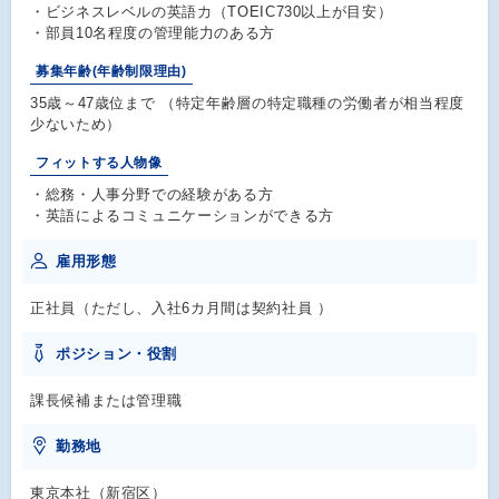
・ビジネスレベルの英語力（TOEIC730以上が目安）
・部員10名程度の管理能力のある方
募集年齢(年齢制限理由)
35歳～47歳位まで （特定年齢層の特定職種の労働者が相当程度
少ないため）
フィットする人物像
・総務・人事分野での経験がある方
・英語によるコミュニケーションができる方
雇用形態
正社員（ただし、入社6カ月間は契約社員 ）
ポジション・役割
課長候補または管理職
勤務地
東京本社（新宿区）