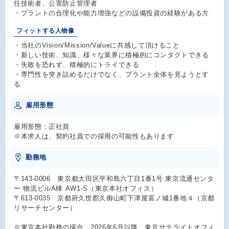
任技術者、公害防止管理者
・プラントの合理化や能力増強などの設備投資の経験がある方
フィットする人物像
・当社のVision/Mission/Valueに共感して頂けること
・新しい技術、知識、様々な業界に積極的にコンタクトできる
・失敗を恐れず、積極的にトライできる
・専門性を突き詰めるだけでなく、プラント全体を見ようとす
る
雇用形態
雇用形態：正社員
※本求人は、契約社員での採用の可能性もあります
勤務地
〒143-0006 東京都大田区平和島六丁目1番1号 東京流通センタ
ー 物流ビルA棟 AW1-S（東京本社オフィス）
〒613-0035 京都府久世郡久御山町下津屋富ノ城1番地４（京都
リサーチセンター）
※東京本社勤務の場合、2026年6月以降、東京サテライトオフィ