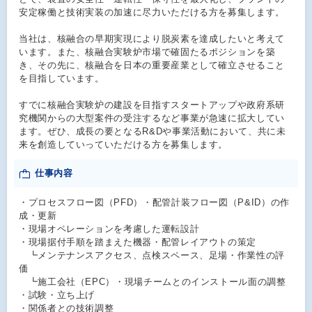
安定稼働と技術実装の加速に尽力いただける方を募集します。
当社は、核融合の早期実現により脱炭素を達成したいと考えて
います。また、核融合実験炉市場で確固たるポジションを築
き、その先に、核融合を日本の重要産業として確立させること
を目指しています。
すでに核融合実験炉の建設を目指すスタートアップや政府系研
究機関からの大型案件の受注するなど事業が急速に拡大してい
ます。ぜひ、成長の要となるR&Dや事業活動において、共に未
来を創造していっていただける方を募集します。
仕事内容
・プロセスフロー図（PFD）・配管計装フロー図（P&ID）の作
成・更新​
・現場オペレーションを考慮した運転設計​
・現場据付手順を踏まえた機器・配管レイアウトの策定​
┗メンテナンスアクセス、点検スペース、足場・作業性の評
価​
┗施工会社（EPC）・現場チームとのインストール面の調整​
・試験・立ち上げ​
・関係者との技術調整​