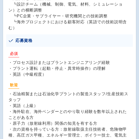
┗設計チーム（機械、制御、電気、材料、シミュレーショ
ン）との横断調整​
┗PC企業・サプライヤー・研究機関との技術調整​
┗海外プロジェクトにおける顧客対応（英語での技術説明含
む）​
応募資格
必須
・プロセス設計またはプラントエンジニアリング経験
・プラント運転（起動・停止・異常時操作）の理解
・英語（中級程度）
歓迎
・石油精製または石油化学プラントの製造スタッフ/生産技術ス
タッフ
・英語（上級）
・海外駐在、海外ベンダーとのやり取り経験を数年以上された
ことがある方
・原子力（放射線利用）関係の知見を有する方
・次の資格を持っている方：放射線取扱主任技術者、危険物甲
種、高圧ガス甲種、エネルギー管理士、ボイラー技士、電気主