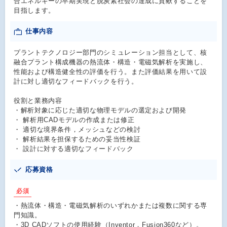
合エネルギーの早期実現と脱炭素社会の達成に貢献することを
目指します。
仕事内容
プラントテクノロジー部門のシミュレーション担当として、核
融合プラント構成機器の熱流体・構造・電磁気解析を実施し、
性能および構造健全性の評価を行う。また評価結果を用いて設
計に対し適切なフィードバックを行う。
役割と業務内容
・解析対象に応じた適切な物理モデルの選定および開発
・ 解析用CADモデルの作成または修正
・ 適切な境界条件，メッシュなどの検討
・ 解析結果を担保するための妥当性検証
・ 設計に対する適切なフィードバック
応募資格
必須
・熱流体・構造・電磁気解析のいずれかまたは複数に関する専
門知識。
・3D CADソフトの使用経験（Inventor，Fusion360など）。