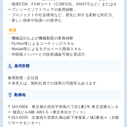
・商用FEM、FVMコード（COMSOL、ANSYSなど）またはオ
ープンソースソフトウェアの使用経験。
・プロジェクトや社会環境など、変化に対する柔軟な対応力。
・新しい技術や知識への探求心
歓迎
・機械設計および機械製図の業務経験
・Python等によるコーティングスキル
・Matlab等によるモデルベース開発スキル
・外国籍メンバーとの技術議論可能な英語力
雇用形態
雇用形態：正社員
※本求人は、契約社員での採用の可能性もあります
勤務地
〒143-0006 東京都大田区平和島六丁目1番1号 東京流通センタ
ー 物流ビルA棟 AW1-S（東京本社オフィス）
〒613-0035 京都府久世郡久御山町下津屋富ノ城1番地４（京都
リサーチセンター）