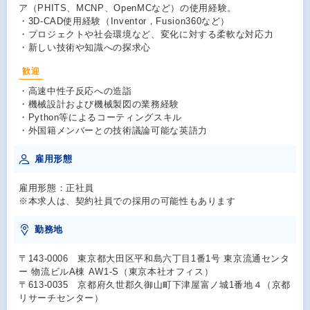
ア（PHITS、MCNP、OpenMCなど）の使用経験。
・3D-CAD使用経験（Inventor，Fusion360など）
・プロジェクトや社会環境など、変化に対する柔軟な対応力
・新しい技術や知識への探求心
歓迎
・高速中性子反応への造詣
・機械設計および機械製図の業務経験
・Python等によるコーティングスキル
・外国籍メンバーとの技術議論可能な英語力
雇用形態
雇用形態：正社員
※本求人は、契約社員での採用の可能性もあります
勤務地
〒143-0006 東京都大田区平和島六丁目1番1号 東京流通センタ
ー 物流ビルA棟 AW1-S（東京本社オフィス）
〒613-0035 京都府久世郡久御山町下津屋富ノ城1番地４（京都
リサーチセンター）