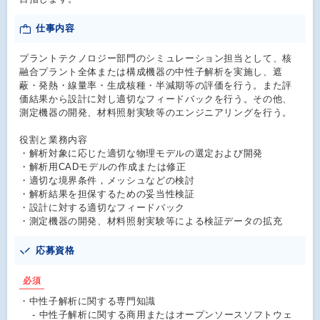
仕事内容
プラントテクノロジー部門のシミュレーション担当として、核
融合プラント全体または構成機器の中性子解析を実施し、遮
蔽・発熱・線量率・生成核種・半減期等の評価を行う。また評
価結果から設計に対し適切なフィードバックを行う。その他、
測定機器の開発、材料照射実験等のエンジニアリングを行う。
役割と業務内容
・解析対象に応じた適切な物理モデルの選定および開発
・解析用CADモデルの作成または修正
・適切な境界条件，メッシュなどの検討
・解析結果を担保するための妥当性検証
・設計に対する適切なフィードバック
・測定機器の開発、材料照射実験等による検証データの拡充
応募資格
必須
・中性子解析に関する専門知識
- 中性子解析に関する商用またはオープンソースソフトウェ