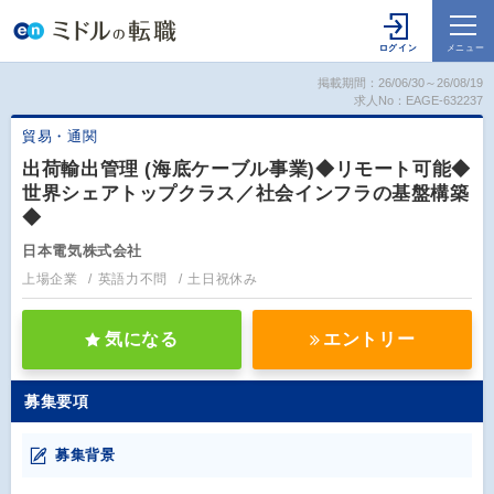
掲載期間：26/06/30～26/08/19
求人No：EAGE-632237
貿易・通関
出荷輸出管理 (海底ケーブル事業)◆リモート可能◆
世界シェアトップクラス／社会インフラの基盤構築
◆
日本電気株式会社
上場企業
英語力不問
土日祝休み
気になる
エントリー
募集要項
募集背景