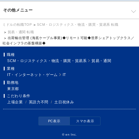
その他メニュー
SCM・ロジスティクス・物流・購買・貿易系 転職
ミドルの転職TOP
貿易・通関 転職
出荷輸出管理 (海底ケーブル事業)◆リモート可能◆世界シェアトップクラス／
社会インフラの基盤構築◆
職種
SCM・ロジスティクス・物流・購買・貿易系
貿易・通関
業種
IT・インターネット・ゲーム
IT
勤務地
東京都
こだわり条件
上場企業
/
英語力不問
/
土日祝休み
PC表示
スマホ表示
©
en Inc.