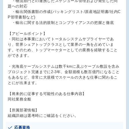
・物流部門との連携したスケジュール管理および発生した問
題への対応
・輸出関係書類の作成(パッキングリスト/原産地証明書/社内C
P管理書類など)
・輸出に関する法的規制とコンプライアンスの把握と徹底
【アピールポイント】
・同社は本事業においてトータルシステムサプライヤーであ
り、世界シェアトップクラスとして業界の一角を占めていま
す。そのため、トップマーケターとしての業務を経験すること
ができます。
・光海底ケーブルシステムは数千kmに及ぶケーブル敷設を含み
プロジェクト完遂までに2-3年、金額規模も数百億円になること
もあるなど、非常に大規模でスケールの大きな仕事に関わるこ
とにが出来ます。
【将来的に従事する可能性のある仕事内容】
同社業務全般
【所属部署情報】
組織詳細は選考時にご確認をください。
応募資格