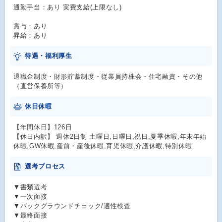
通勤手当：あり 実費支給(上限なし)
賞与：あり
昇給：あり
待遇・福利厚生
退職金制度・財形貯蓄制度・従業員持株会・住宅融資・その他
（直営保養所等）
休日休暇
【年間休日】126日
【休日内訳】 週休2日制 土曜日,日曜日,祝日,夏季休暇,年末年始
休暇,GW休暇,産前・産後休暇,育児休暇,介護休暇,特別休暇
選考プロセス
▼書類選考
▼一次面接
▼バックグラウンドチェック/適性検査
▼最終面接