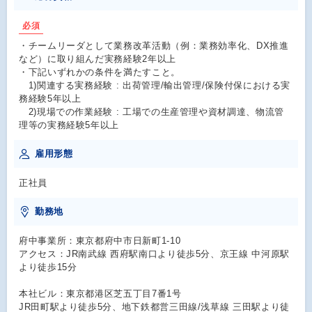
必須
・チームリーダとして業務改革活動（例：業務効率化、DX推進
など）に取り組んだ実務経験2年以上
・下記いずれかの条件を満たすこと。
1)関連する実務経験 : 出荷管理/輸出管理/保険付保における実
務経験5年以上
2)現場での作業経験 : 工場での生産管理や資材調達、物流管
理等の実務経験5年以上
雇用形態
正社員
勤務地
府中事業所：東京都府中市日新町1-10
アクセス：JR南武線 西府駅南口より徒歩5分、京王線 中河原駅
より徒歩15分
本社ビル：東京都港区芝五丁目7番1号
JR田町駅より徒歩5分、地下鉄都営三田線/浅草線 三田駅より徒