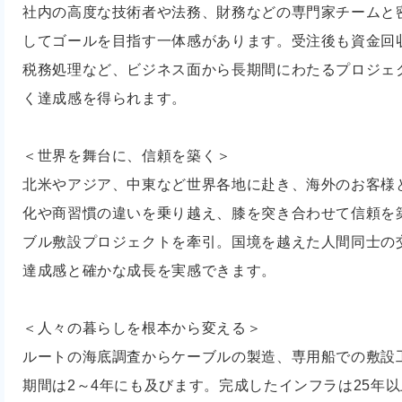
社内の高度な技術者や法務、財務などの専門家チームと
してゴールを目指す一体感があります。受注後も資金回
税務処理など、ビジネス面から長期間にわたるプロジェ
く達成感を得られます。
＜世界を舞台に、信頼を築く＞
北米やアジア、中東など世界各地に赴き、海外のお客様
化や商習慣の違いを乗り越え、膝を突き合わせて信頼を
ブル敷設プロジェクトを牽引。国境を越えた人間同士の
達成感と確かな成長を実感できます。
＜人々の暮らしを根本から変える＞
ルートの海底調査からケーブルの製造、専用船での敷設
期間は2～4年にも及びます。完成したインフラは25年