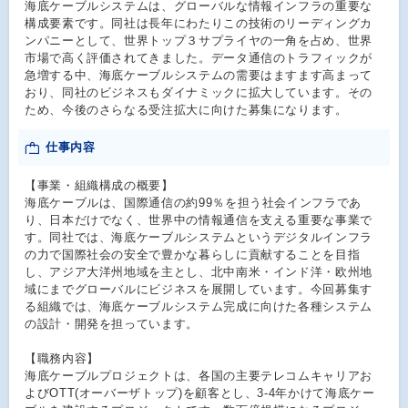
海底ケーブルシステムは、グローバルな情報インフラの重要な
構成要素です。同社は長年にわたりこの技術のリーディングカ
ンパニーとして、世界トップ３サプライヤの一角を占め、世界
市場で高く評価されてきました。データ通信のトラフィックが
急増する中、海底ケーブルシステムの需要はますます高まって
おり、同社のビジネスもダイナミックに拡大しています。その
ため、今後のさらなる受注拡大に向けた募集になります。
仕事内容
【事業・組織構成の概要】
海底ケーブルは、国際通信の約99％を担う社会インフラであ
り、日本だけでなく、世界中の情報通信を支える重要な事業で
す。同社では、海底ケーブルシステムというデジタルインフラ
の力で国際社会の安全で豊かな暮らしに貢献することを目指
し、アジア大洋州地域を主とし、北中南米・インド洋・欧州地
域にまでグローバルにビジネスを展開しています。今回募集す
る組織では、海底ケーブルシステム完成に向けた各種システム
の設計・開発を担っています。
【職務内容】
海底ケーブルプロジェクトは、各国の主要テレコムキャリアお
よびOTT(オーバーザトップ)を顧客とし、3-4年かけて海底ケー