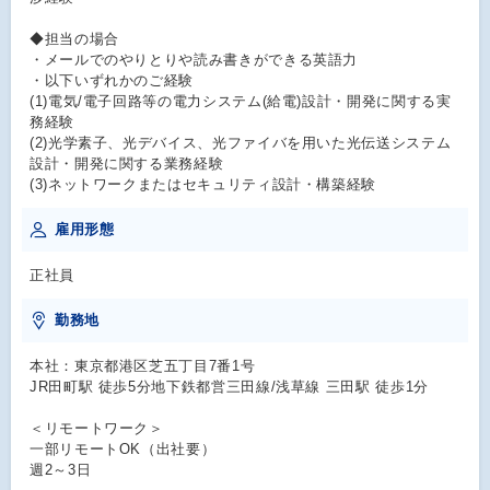
◆担当の場合
・メールでのやりとりや読み書きができる英語力
・以下いずれかのご経験
(1)電気/電子回路等の電力システム(給電)設計・開発に関する実
務経験
(2)光学素子、光デバイス、光ファイバを用いた光伝送システム
設計・開発に関する業務経験
(3)ネットワークまたはセキュリティ設計・構築経験
雇用形態
正社員
勤務地
本社：東京都港区芝五丁目7番1号
JR田町駅 徒歩5分地下鉄都営三田線/浅草線 三田駅 徒歩1分
＜リモートワーク＞
一部リモートOK（出社要）
週2～3日