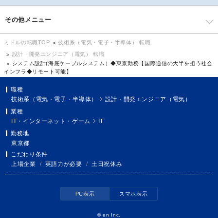
その他メニュー
技術系（電気・電子・半導体） 転職
ミドルの転職TOP
設計・開発エンジニア（電気） 転職
システム設計(海底ケーブルシステム）◆東京勤務【国際通信の大半を担う社会
インフラ◆リモート可能】
職種
技術系（電気・電子・半導体）
設計・開発エンジニア（電気）
業種
IT・インターネット・ゲーム
IT
勤務地
東京都
こだわり条件
上場企業
/
英語力が必要
/
土日祝休み
PC表示
スマホ表示
©
en Inc.