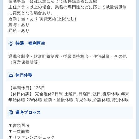
住宅手当 会社規定に応じて条件該当者に支給
主任クラス以上の場合、業務の専門性などに応じて裁量労働制
に変更となる場合あり。
通勤手当：あり 実費支給(上限なし)
賞与：あり
昇給：あり
待遇・福利厚生
退職金制度・財形貯蓄制度・従業員持株会・住宅融資・その他
（直営保養所等）
休日休暇
【年間休日】126日
【休日内訳】 完全週休2日制 土曜日,日曜日,祝日,夏季休暇,年末
年始休暇,GW休暇,産前・産後休暇,育児休暇,介護休暇,特別休暇
選考プロセス
▼書類選考
▼一次面接
▼リファレンスチェック