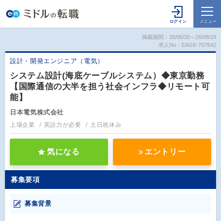
掲載期間：26/06/30～26/08/19
求人No：EAGE-707642
設計・開発エンジニア（電気）
システム設計(海底ケーブルシステム）◆東京勤務
【国際通信の大半を担う社会インフラ◆リモート可
能】
日本電気株式会社
上場企業
英語力が必要
土日祝休み
気になる
エントリー
募集要項
募集背景