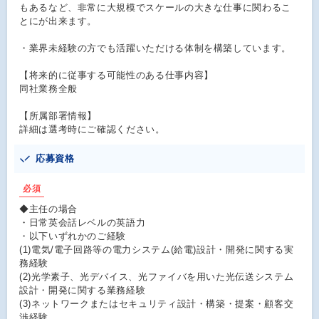
もあるなど、非常に大規模でスケールの大きな仕事に関わるこ
とにが出来ます。
・業界未経験の方でも活躍いただける体制を構築しています。
【将来的に従事する可能性のある仕事内容】
同社業務全般
【所属部署情報】
詳細は選考時にご確認ください。
応募資格
必須
◆主任の場合
・日常英会話レベルの英語力
・以下いずれかのご経験
(1)電気/電子回路等の電力システム(給電)設計・開発に関する実
務経験
(2)光学素子、光デバイス、光ファイバを用いた光伝送システム
設計・開発に関する業務経験
(3)ネットワークまたはセキュリティ設計・構築・提案・顧客交
渉経験