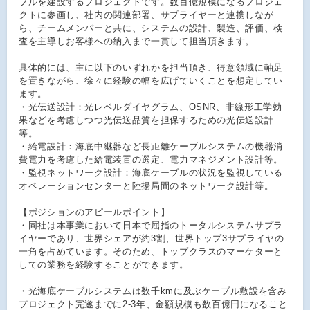
ブルを建設するプロジェクトです。数百億規模になるプロジェ
クトに参画し、社内の関連部署、サプライヤーと連携しなが
ら、チームメンバーと共に、システムの設計、製造、評価、検
査を主導しお客様への納入まで一貫して担当頂きます。
具体的には、主に以下のいずれかを担当頂き、得意領域に軸足
を置きながら、徐々に経験の幅を広げていくことを想定してい
ます。
・光伝送設計：光レベルダイヤグラム、OSNR、非線形工学効
果などを考慮しつつ光伝送品質を担保するための光伝送設計
等。
・給電設計：海底中継器など長距離ケーブルシステムの機器消
費電力を考慮した給電装置の選定、電力マネジメント設計等。
・監視ネットワーク設計：海底ケーブルの状況を監視している
オペレーションセンターと陸揚局間のネットワーク設計等。
【ポジションのアピールポイント】
・同社は本事業において日本で屈指のトータルシステムサプラ
イヤーであり、世界シェアが約3割、世界トップ3サプライヤの
一角を占めています。そのため、トップクラスのマーケターと
しての業務を経験することができます。
・光海底ケーブルシステムは数千kmに及ぶケーブル敷設を含み
プロジェクト完遂までに2-3年、金額規模も数百億円になること