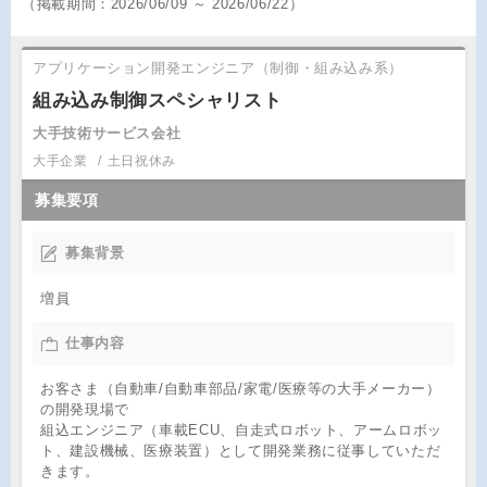
（
掲載期間：
2026/06/09 ～ 2026/06/22）
アプリケーション開発エンジニア（制御・組み込み系）
組み込み制御スペシャリスト
大手技術サービス会社
大手企業
土日祝休み
募集要項
募集背景
増員
仕事内容
お客さま（自動車/自動車部品/家電/医療等の大手メーカー）
の開発現場で
組込エンジニア（車載ECU、自走式ロボット、アームロボッ
ト、建設機械、医療装置）として開発業務に従事していただ
きます。