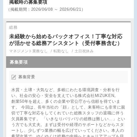
掲載時の募集要項
（
掲載期間：
2026/06/08 ～ 2026/06/21）
総務
未経験から始めるバックオフィス！丁寧な対応
が活かせる総務アシスタント（受付事務含む）
マネジメント業務なし
転勤なし
土日祝休み
募集要項
募集背景
水質・土壌・大気など、多岐にわたる環境調査・分析を行
い、社会の安心・安全を支えている株式会社MIZUKEN。
創業50年を超え、多くの企業や官公庁から信頼を得ていま
す。 今回は、長年当社の「顔」として、来客時にも非常に親
切で丁寧な対応をしてくれていた総務スタッフの退職に伴う
欠員募集です。 「いきなりバリバリの総務は難しい…」とい
う方でも大丈夫。まずは受付や経理のサポートなどからスタ
ートし、少しずつ業務の幅を広げていってください。本人の
希望次第で、ゆくゆくは総務の中核へとキャリアアップも目