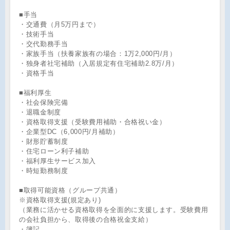
■手当
・交通費（月5万円まで）
・技術手当
・交代勤務手当
・家族手当（扶養家族有の場合：1万2,000円/月）
・独身者社宅補助（入居規定有住宅補助2.8万/月）
・資格手当
■福利厚生
・社会保険完備
・退職金制度
・資格取得支援（受験費用補助・合格祝い金）
・企業型DC（6,000円/月補助）
・財形貯蓄制度
・住宅ローン利子補助
・福利厚生サービス加入
・時短勤務制度
■取得可能資格（グループ共通）
※資格取得支援(規定あり)
（業務に活かせる資格取得を全面的に支援します。受験費用
の会社負担から、取得後の合格祝金支給）
・簿記