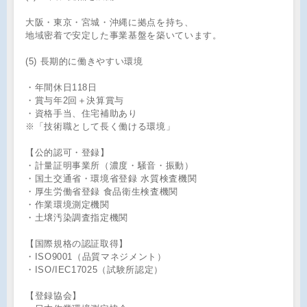
大阪・東京・宮城・沖縄に拠点を持ち、
地域密着で安定した事業基盤を築いています。
(5) 長期的に働きやすい環境
・年間休日118日
・賞与年2回＋決算賞与
・資格手当、住宅補助あり
※「技術職として長く働ける環境」
【公的認可・登録】
・計量証明事業所（濃度・騒音・振動）
・国土交通省・環境省登録 水質検査機関
・厚生労働省登録 食品衛生検査機関
・作業環境測定機関
・土壌汚染調査指定機関
【国際規格の認証取得】
・ISO9001（品質マネジメント）
・ISO/IEC17025（試験所認定）
【登録協会】