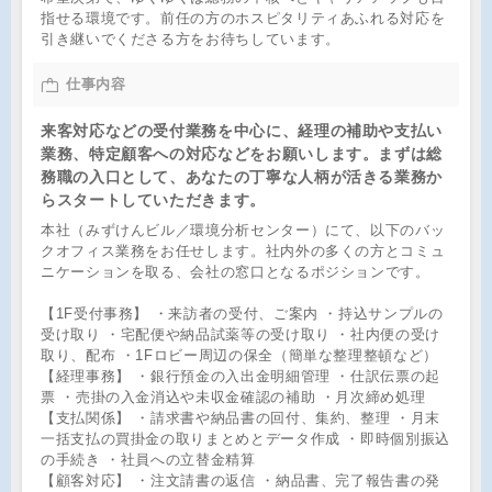
指せる環境です。前任の方のホスピタリティあふれる対応を
引き継いでくださる方をお待ちしています。
仕事内容
来客対応などの受付業務を中心に、経理の補助や支払い
業務、特定顧客への対応などをお願いします。まずは総
務職の入口として、あなたの丁寧な人柄が活きる業務か
らスタートしていただきます。
本社（みずけんビル／環境分析センター）にて、以下のバッ
クオフィス業務をお任せします。社内外の多くの方とコミュ
ニケーションを取る、会社の窓口となるポジションです。
【1F受付事務】 ・来訪者の受付、ご案内 ・持込サンプルの
受け取り ・宅配便や納品試薬等の受け取り ・社内便の受け
取り、配布 ・1Fロビー周辺の保全（簡単な整理整頓など）
【経理事務】 ・銀行預金の入出金明細管理 ・仕訳伝票の起
票 ・売掛の入金消込や未収金確認の補助 ・月次締め処理
【支払関係】 ・請求書や納品書の回付、集約、整理 ・月末
一括支払の買掛金の取りまとめとデータ作成 ・即時個別振込
の手続き ・社員への立替金精算
【顧客対応】 ・注文請書の返信 ・納品書、完了報告書の発