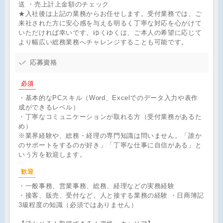
送 ・売上計上金額のチェック
★入社後は上記の業務からお任せします。受付業務では、ご
来社された方に安心感を与える明るく丁寧な対応を心がけて
いただければ幸いです。ゆくゆくは、ご本人の希望に応じて
より幅広い総務業務へチャレンジすることも可能です。
応募資格
必須
・基本的なPCスキル（Word、Excelでのデータ入力や表作
成ができるレベル）
・丁寧なコミュニケーションが取れる方（受付業務があるた
め）
※業界経験や、総務・経理の専門知識は問いません。「誰か
のサポートをするのが好き」「丁寧な仕事に自信がある」と
いう方を歓迎します。
歓迎
・一般事務、営業事務、総務、経理などの実務経験
・接客、販売、受付など、人と接する業務の経験 ・日商簿記
3級程度の知識（必須ではありません）