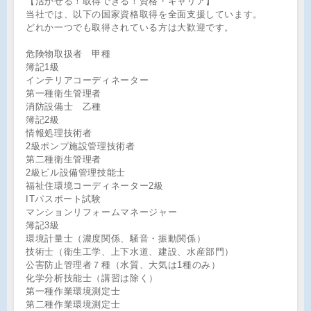
【活かせる！取得できる！資格・キャリア】
当社では、以下の国家資格取得を全面支援しています。
どれか一つでも取得されている方は大歓迎です。
危険物取扱者 甲種
簿記1級
インテリアコーディネーター
第一種衛生管理者
消防設備士 乙種
簿記2級
情報処理技術者
2級ポンプ施設管理技術者
第二種衛生管理者
2級ビル設備管理技能士
福祉住環境コーディネーター2級
ITパスポート試験
マンションリフォームマネージャー
簿記3級
環境計量士（濃度関係、騒音・振動関係）
技術士（衛生工学、上下水道、建設、水産部門）
公害防止管理者７種（水質、大気は1種のみ）
化学分析技能士（講習は除く）
第一種作業環境測定士
第二種作業環境測定士