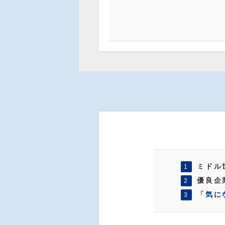
ミドル
1
優良企
2
「
気に
3