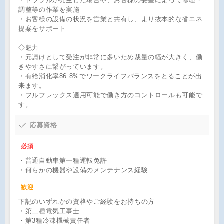
・トラブルが発生した場合や、お客様の要望によって修理・
調整等の作業を実施
・お客様の設備の状況を営業と共有し、より抜本的な省エネ
提案をサポート
◇魅力
・元請けとして受注が非常に多いため裁量の幅が大きく、働
きやすさに繋がっています。
・有給消化率86.8%でワークライフバランスをとることが出
来ます。
・フルフレックス適用可能で働き方のコントロールも可能で
す。
応募資格
必須
・普通自動車第一種運転免許
・何らかの機器や設備のメンテナンス経験
歓迎
下記のいずれかの資格やご経験をお持ちの方
・第二種電気工事士
・第3種冷凍機械責任者