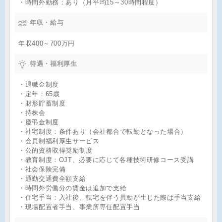
・時間外勤務：あり（月平均15～30時間程度）
年収・給与
年収400～700万円
待遇・福利厚生
・退職金制度
・定年：65歳
・財形貯蓄制度
・持株会
・慶弔金制度
・社宅制度：条件あり（会社都合で転勤となった場合）
・会員制福利厚生サービス
・公的資格取得奨励制度
・教育制度：OJT、必要に応じて各種技術研修コース受講
・社会保険完備
・通勤交通費全額支給
・時間外労働分の賃金は追加で支給
・住宅手当：入社後、転宅を伴う異動が生じた際は手当支給
・現場配置者手当、事業所専任配置手当