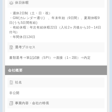
休日休暇
・週休2日制（土・日・祝）
・GW(カレンダー通り) 、年末年始（9日間）、夏期休暇9
日(うち5日間有給)
・有給休暇：年次有給休暇22日（入社2ヶ月後から10～14日
付与）
・年間休日124日
選考プロセス
書類選考⇒筆記試験（SPI）⇒面接（1～2回）⇒内定
会社概要
社名
非公開
事業内容・会社の特長