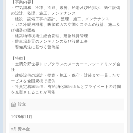
【事業内容】
・空気調和、冷凍、冷蔵、暖房、給湯及び給排水、衛生設備
の設計、監理、施工、メンテナンス
・建設、設備工事の設計、 監理、施工、メンテナンス
・ガス冷暖房機器、吸収式ガス空調システムの設計、施工及
び機器の販売
・建築物環境衛生総合管理、建物維持管理
・駐車場装置のメンテナンス及び設備工事
・警備業法に基づく警備業
【特徴】
・空調分野世界トップクラスのメーカーエンジニアリング会
社
・建築設備の設計・提案・施工・保守・計装まで一貫したサ
ービスを全国規模で提供
・社員定着率95％、有給消化率86.8％とプライベートの時間
を充実させることが可能
設立
1978年11月
資本金