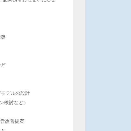
構築
など
育モデルの設計
ン検討など）
運営改善提案
など