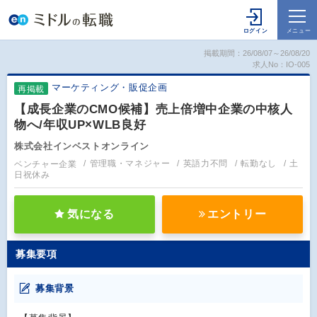
掲載期間：26/08/07～26/08/20
求人No：IO-005
マーケティング・販促企画
再掲載
【成長企業のCMO候補】売上倍増中企業の中核人
物へ/年収UP×WLB良好
株式会社インベストオンライン
ベンチャー企業
管理職・マネジャー
英語力不問
転勤なし
土
日祝休み
気になる
エントリー
募集要項
募集背景