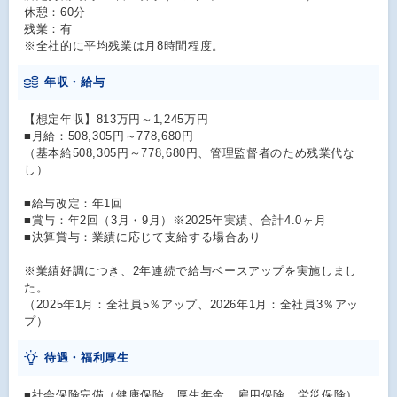
休憩：60分
残業：有
※全社的に平均残業は月8時間程度。
年収・給与
【想定年収】813万円～1,245万円
■月給：508,305円～778,680円
（基本給508,305円～778,680円、管理監督者のため残業代な
し）
■給与改定：年1回
■賞与：年2回（3月・9月）※2025年実績、合計4.0ヶ月
■決算賞与：業績に応じて支給する場合あり
※業績好調につき、2年連続で給与ベースアップを実施しまし
た。
（2025年1月：全社員5％アップ、2026年1月：全社員3％アッ
プ）
待遇・福利厚生
■社会保険完備（健康保険、厚生年金、雇用保険、労災保険）