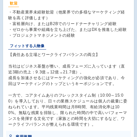
歓迎
・不動産業界未経験歓迎（他業界での多様なマーケティング経
験を高く評価します）
・富裕層向け、またはB2Bでのリードナーチャリング経験
・ゼロから事業や組織を立ち上げた、またはDXを推進した経験
・プロジェクトマネジメントの経験
フィットする人物像
【責任ある立場とワークライフバランスの両立】
当社はビジネス基盤が整い、成長フェーズに入っています（直
近3期の売上：9.3億→12億→21.7億）。
成長を加速させるにはマーケティングの強化が必須であり、今
回はマーケティングのトップというキーポジションです。
一方で、コアタイムありのフレックスタイム制（10:00～15:0
0）を導入しており、日々の業務スケジュールは個人の裁量に委
ねられています。平均残業時間は月8時間、有給消化率は10
0%。無駄な残業を排除し、限られた時間の中で高いパフォーマ
ンスを発揮する文化です（家族との時間を大切にするなど、ワ
ークライフバランスが整えられる環境です）。
雇用形態