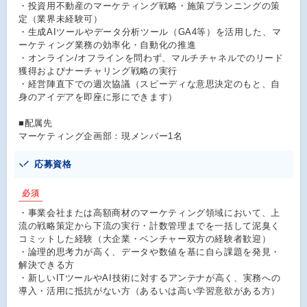
・投資用不動産のマーケティング戦略・施策プランニングの策
定（業界未経験可）
・生成AIツールやデータ分析ツール（GA4等）を活用した、マ
ーケティング業務の効率化・自動化の推進
・オンライン/オフラインを問わず、マルチチャネルでのリード
獲得およびナーチャリング戦略の実行
・経営陣直下での週次協議（スピーディな意思決定のもと、自
身のアイデアを即座に形にできます）
■配属先
マーケティング企画部：現メンバー1名
応募資格
必須
・事業会社または高額商材のマーケティング領域において、上
流の戦略策定から下流の実行・計数管理までを一括して泥臭く
コミットした経験（大企業・ベンチャー双方の経験者歓迎）
・論理的思考力が高く、データや数値を基に自ら課題を発見・
解決できる方
・新しいITツールやAI技術に対するアンテナが高く、実務への
導入・活用に抵抗がない方（あるいは高い学習意欲がある方）