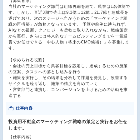
【募集背景】
当社のマーケティング部門は組織再編を経て、現在は1名体制で
す。しかし、直近3期で売上は9.3億→12億→21.7億と急成長を
遂げており、次のステージへ向かうための「マーケティング組
織の再構築」が急務となっています。 予算や前例に縛られず、
AIなどの最新テクノロジーも柔軟に取り入れながら、戦略策定
から実行、さらには将来的なチームビルディングまでを一気通
貫でお任せできる「中心人物（将来のCMO候補）」を募集しま
す。
【求められる役割】
・会社の売上目標から集客目標を設定し、達成するための施策
の立案、タスクへの落とし込みを行う
・施策を実行し、その結果を分析して課題を発見し、改善する
サイクルを繰り返し、施策の精度を高めていく
・営業部門と連携し、コンバージョンを上げるための活動を推
進する
仕事内容
投資用不動産のマーケティング戦略の策定と実行をお任せ
します。
【仕事内容】