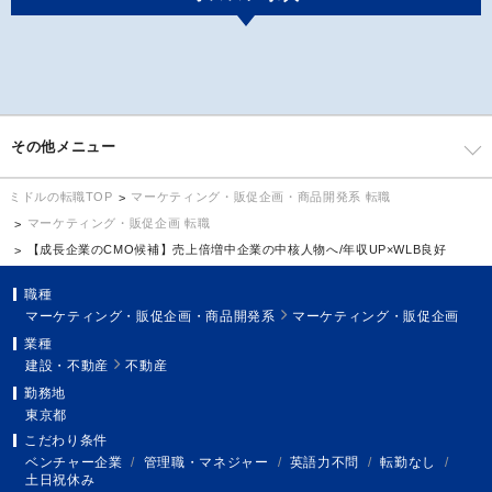
その他メニュー
マーケティング・販促企画・商品開発系 転職
ミドルの転職TOP
マーケティング・販促企画 転職
【成長企業のCMO候補】売上倍増中企業の中核人物へ/年収UP×WLB良好
職種
マーケティング・販促企画・商品開発系
マーケティング・販促企画
業種
建設・不動産
不動産
勤務地
東京都
こだわり条件
ベンチャー企業
/
管理職・マネジャー
/
英語力不問
/
転勤なし
/
土日祝休み