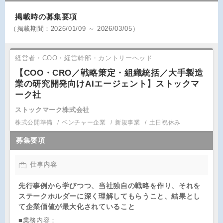
掲載時の募集要項
（
掲載期間：
2026/01/09 ～ 2026/03/05）
経営者・COO・経営幹部・カントリーヘッド
【COO・CRO／戦略策定・組織統括／大手製造
業の研究開発向けAIエージェント】ストックマ
ーク社
ストックマーク株式会社
株式公開準備
ベンチャー企業
新規事業
土日祝休み
募集要項
仕事内容
先行事例から学びつつ、当社独自の戦略を作り、それを
ステークホルダーに深く理解してもらうこと、結果とし
て企業価値が最大化されていること
■業務内容：