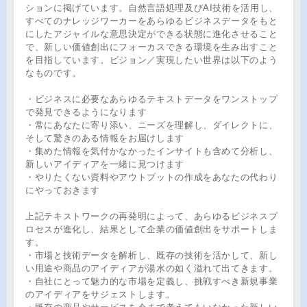
ションに掲げています。自然言語処理及びAI技術を活用し、
すべてのナレッジワーカーをあらゆるビジネスデータをもと
にしたアジャイルな意思決定ができる状態に進化させること
で、新しい価値創出にフォーカスできる環境を生み出すこと
を目指しています。ビジョン／実現したい世界は以下のよう
なものです。
・ビジネスに必要なあらゆるテキストデータをワンストップ
で発見できるようになります
・常にあなたに寄り添い、ニーズを理解し、ダイレクトに、
そして驚きのある情報をお届けします
・集めた情報を気付かなかったインサイトも含めて分析し、
新しいアイディアを一緒に見つけます
・やりたくない資料やアウトプットの作成をあなたの代わり
にやっておきます
上記テキストワークの再発明によって、あらゆるビジネスプ
ロセスが進化し、結果として企業の価値創出をサポートしま
す。
・市場と技術データを解析し、既存の技術を活かして、新し
い用途や商品のアイディアが湯水の如く溢れて出てきます。
・自社にとって魅力的な市場を定義し、挑戦すべき新規事業
のアイディアをサジェストします。