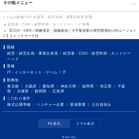
その他メニュー
経営・経営企画・事業企画系 転職
ミドルの転職TOP
経営者・COO・経営幹部・カントリーヘッド 転職
【COO・CRO／戦略策定・組織統括／大手製造業の研究開発向けAIエージェン
ト】ストックマーク社
職種
経営・経営企画・事業企画系
経営者・COO・経営幹部・カントリー
ヘッド
業種
IT・インターネット・ゲーム
IT
勤務地
東京都
/
大阪府
/
愛知県
/
神奈川県
/
福岡県
/
埼玉県
/
千葉
県
/
兵庫県
/
静岡県
/
広島県
こだわり条件
株式公開準備
/
ベンチャー企業
/
新規事業
/
土日祝休み
PC表示
スマホ表示
©
en Inc.