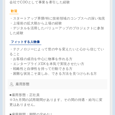
会社でCOOとして事業を牽引した経験
歓迎
・スタートアップ界隈/特に技術領域のコンプスへの深い知見
・上場前の拡大期から上場の経験
・デジタルを活用したバリューアップのプロジェクトに参加
した経験
フィットする人物像
・テクノロジーによって世の中を変えたいと心から信じてい
ること
・お客様の成功を中心に物事を作れる方
・エンタープライズDXを本気で実現させたい方
・戦略性と自律性を持って行動できる方
・困難な状況こそ楽しみ、できる方法を見つけられる方
雇用形態
■雇用形態：正社員
※3カ月間の試用期間があります。その間の待遇・給与に変
更はありません。
■雇用期間：期間の定めなし