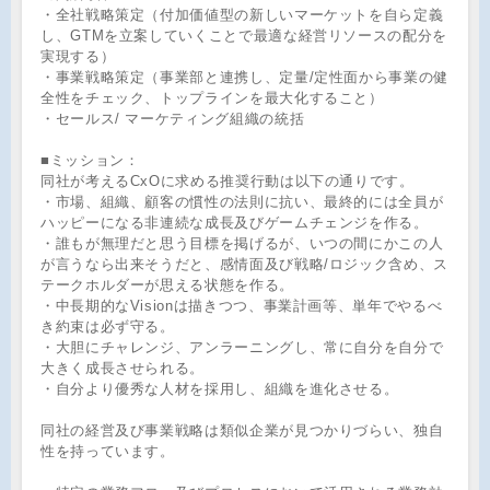
・全社戦略策定（付加価値型の新しいマーケットを自ら定義
し、GTMを立案していくことで最適な経営リソースの配分を
実現する）
・事業戦略策定（事業部と連携し、定量/定性面から事業の健
全性をチェック、トップラインを最大化すること）
・セールス/ マーケティング組織の統括
■ミッション：
同社が考えるCxOに求める推奨行動は以下の通りです。
・市場、組織、顧客の慣性の法則に抗い、最終的には全員が
ハッピーになる非連続な成長及びゲームチェンジを作る。
・誰もが無理だと思う目標を掲げるが、いつの間にかこの人
が言うなら出来そうだと、感情面及び戦略/ロジック含め、ス
テークホルダーが思える状態を作る。
・中長期的なVisionは描きつつ、事業計画等、単年でやるべ
き約束は必ず守る。
・大胆にチャレンジ、アンラーニングし、常に自分を自分で
大きく成長させられる。
・自分より優秀な人材を採用し、組織を進化させる。
同社の経営及び事業戦略は類似企業が見つかりづらい、独自
性を持っています。