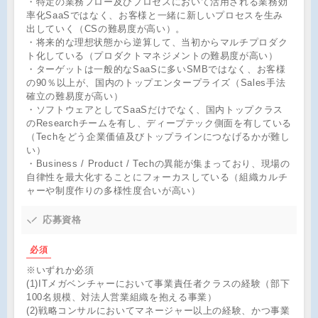
・特定の業務フロー及びプロセスにおいて活用される業務効
率化SaaSではなく、お客様と一緒に新しいプロセスを生み
出していく（CSの難易度が高い）。
・将来的な理想状態から逆算して、当初からマルチプロダク
ト化している（プロダクトマネジメントの難易度が高い）
・ターゲットは一般的なSaaSに多いSMBではなく、お客様
の90％以上が、国内のトップエンタープライズ（Sales手法
確立の難易度が高い）
・ソフトウェアとしてSaaSだけでなく、国内トップクラス
のResearchチームを有し、ディープテック側面を有している
（Techをどう企業価値及びトップラインにつなげるかが難し
い）
・Business / Product / Techの異能が集まっており、現場の
自律性を最大化することにフォーカスしている（組織カルチ
ャーや制度作りの多様性度合いが高い）
応募資格
必須
※いずれか必須
(1)ITメガベンチャーにおいて事業責任者クラスの経験（部下
100名規模、対法人営業組織を抱える事業）
(2)戦略コンサルにおいてマネージャー以上の経験、かつ事業