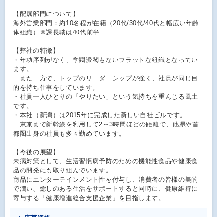
【配属部門について】
海外営業部門：約10名程が在籍（20代/30代/40代と幅広い年齢
体組織）※課長職は40代前半
【弊社の特徴】
・年功序列がなく、学閥派閥もないフラットな組織となってい
ます。
また一方で、トップのリーダーシップが強く、社員が同じ目
的を持ち仕事をしています。
・社員一人ひとりの「やりたい」という気持ちを重んじる風土
です。
・本社（新潟）は2015年に完成した新しい自社ビルです。
東京まで新幹線を利用して2～3時間ほどの距離で、他県や首
都圏出身の社員も多々勤めています。
【今後の展望】
未病対策として、生活習慣病予防のための機能性食品や健康食
品の開発にも取り組んでいます。
商品にエンターテインメント性を付与し、消費者の皆様の美的
で潤い、癒しのある生活をサポートすると同時に、健康維持に
寄与する「健康増進総合支援企業」を目指します。