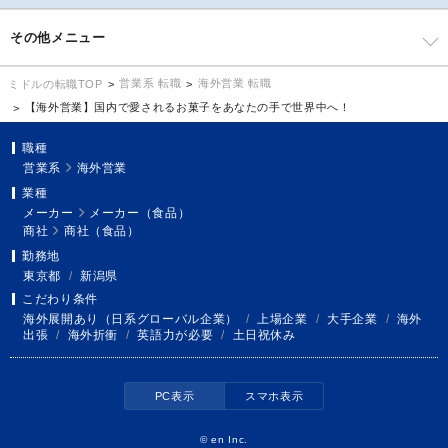
その他メニュー
営業系 転職
海外営業 転職
ミドルの転職TOP
【海外営業】国内で愛されるお菓子をあなたの手で世界中へ！
職種
営業系
海外営業
業種
メーカー
メーカー（食品）
商社
商社（食品）
勤務地
東京都
/
新潟県
こだわり条件
海外展開あり（日系グローバル企業）
/
上場企業
/
大手企業
/
海外
出張
/
海外折衝
/
英語力が必要
/
土日祝休み
PC表示
スマホ表示
©
en Inc.