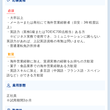
応募資格
必須
・大卒以上
・メーカーまたは商社にて海外営業経験者（目安：3年程度以
上）
・英語力（英検1級またはTOEIC700点相当）ある方
※ビジネス実務で使用でき、コミュニケーションに困らない
英語力があれば、上記英語資格の有無は問いません。
・普通運転免許所持者
歓迎
・海外営業経験に加え、貿易実務の経験をお持ちの方歓迎
・菓子・食品業界での海外営業経験ある方歓迎
・英語スキルに加え、多言語（中国語・フランス語・スペイン
語など）ができる方歓迎
雇用形態
正社員
※試用期間3か月