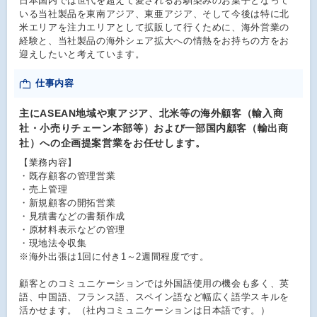
日本国内では世代を超えて愛されるお馴染みのお菓子となって
いる当社製品を東南アジア、東亜アジア、そして今後は特に北
米エリアを注力エリアとして拡販して行くために、海外営業の
経験と、当社製品の海外シェア拡大への情熱をお持ちの方をお
迎えしたいと考えています。
仕事内容
主にASEAN地域や東アジア、北米等の海外顧客（輸入商
社・小売りチェーン本部等）および一部国内顧客（輸出商
社）への企画提案営業をお任せします。
【業務内容】
・既存顧客の管理営業
・売上管理
・新規顧客の開拓営業
・見積書などの書類作成
・原材料表示などの管理
・現地法令収集
※海外出張は1回に付き1～2週間程度です。
顧客とのコミュニケーションでは外国語使用の機会も多く、英
語、中国語、フランス語、スペイン語など幅広く語学スキルを
活かせます。（社内コミュニケーションは日本語です。）