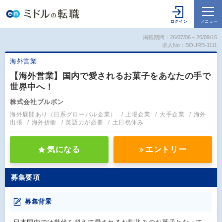
掲載期間：26/07/06～26/09/16
求人No：BOURB-1111
海外営業
【海外営業】国内で愛されるお菓子をあなたの手で
世界中へ！
株式会社ブルボン
海外展開あり（日系グローバル企業）
上場企業
大手企業
海外
出張
海外折衝
英語力が必要
土日祝休み
気になる
エントリー
募集要項
募集背景