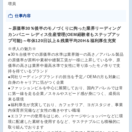
増員
仕事内容
～原価率30％後半のモノづくりに拘った業界リーディング
カンパニー レディス生産管理(OEM経験者もステップアッ
プ可能)～年休120日以上＆残業平均20H＆福利厚生充実
※求人の魅力※
●30％台後半での原価率の水準は業界随一の高さ／アパレル製品
の原価率が原料や素材や縫製工賃が一様に上昇している中、原
価率の高さは業界中最高水準で女性に寄り添ったモノ作りで支
持を得ているブランド
●同社リーディングブランドの担当を予定／OEMの方も対象に
自身のキャリアに箔がつく企業
●ファッションビルを中心に展開しており、国内アパレルでは常
に第一線を走る企業／スキルやスピード感が身につく、成長出
来る環境
●福利厚生が充実しており、カフェテリア、ヨガスタジオ、事業
内保育所完備など女性の働きやすい職場
●エコファーの使用をはじめ、パッケージやショッパーなどに環
境に配慮した素材を使用するなど、サステナブルにも積極的に
取り組んでおります