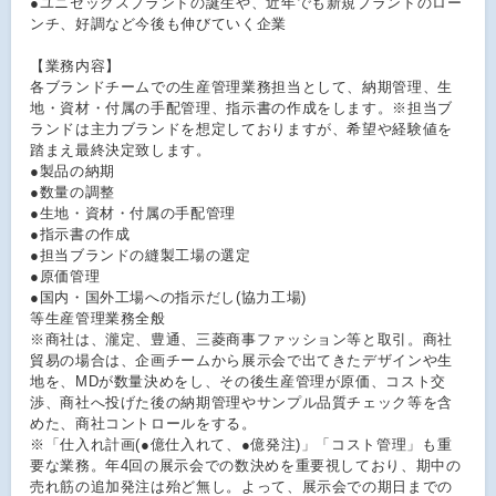
●ユニセックスブランドの誕生や、近年でも新規ブランドのロー
ンチ、好調など今後も伸びていく企業
【業務内容】
各ブランドチームでの生産管理業務担当として、納期管理、生
地・資材・付属の手配管理、指示書の作成をします。※担当ブ
ランドは主力ブランドを想定しておりますが、希望や経験値を
踏まえ最終決定致します。
●製品の納期
●数量の調整
●生地・資材・付属の手配管理
●指示書の作成
●担当ブランドの縫製工場の選定
●原価管理
●国内・国外工場への指示だし(協力工場)
等生産管理業務全般
※商社は、瀧定、豊通、三菱商事ファッション等と取引。商社
貿易の場合は、企画チームから展示会で出てきたデザインや生
地を、MDが数量決めをし、その後生産管理が原価、コスト交
渉、商社へ投げた後の納期管理やサンプル品質チェック等を含
めた、商社コントロールをする。
※「仕入れ計画(●億仕入れて、●億発注)」「コスト管理」も重
要な業務。年4回の展示会での数決めを重要視しており、期中の
売れ筋の追加発注は殆ど無し。よって、展示会での期日までの