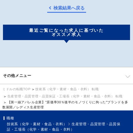
検索結果へ戻る
最近ご覧になった求人に基づいた
オススメ求人
その他メニュー
技術系（化学・素材・食品・衣料） 転職
ミドルの転職TOP
生産管理・品質管理・品質保証・工場長（化学・素材・食品・衣料） 転職
【第一線アパレル企業】"原価率30％後半のモノづくりに拘った"ブランドを多
数展開／レディス生産管理
職種
技術系（化学・素材・食品・衣料）
生産管理・品質管理・品質保
証・工場長（化学・素材・食品・衣料）