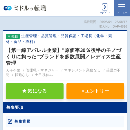
掲載期間：26/08/04～26/08/17
求人No：DAP-4816
生産管理・品質管理・品質保証・工場長（化学・素
再掲載
材・食品・衣料）
【第一線アパレル企業】"原価率30％後半のモノづ
くりに拘った"ブランドを多数展開／レディス生産
管理
大手企業
管理職・マネジャー
マネジメント業務なし
英語力不
問
転勤なし
土日祝休み
気になる
エントリー
募集要項
募集背景