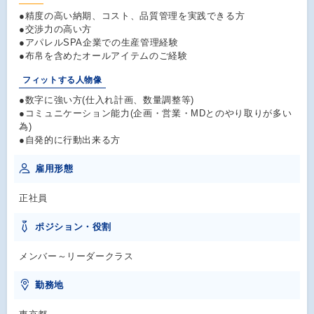
●精度の高い納期、コスト、品質管理を実践できる方
●交渉力の高い方
●アパレルSPA企業での生産管理経験
●布帛を含めたオールアイテムのご経験
フィットする人物像
●数字に強い方(仕入れ計画、数量調整等)
●コミュニケーション能力(企画・営業・MDとのやり取りが多い
為)
●自発的に行動出来る方
雇用形態
正社員
ポジション・役割
メンバー～リーダークラス
勤務地