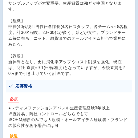
サンプルアップが大変重要。生産背景は殆どが中国となりま
す。
【組織】
部長(40代後半男性)~各課長(4名)~スタッフ。各チーム5～8名程
度。計30名程度。20~30代が多く、殆どが女性。ブランドチー
ム毎に布帛、ニット、雑貨までのオールアイテム担当で業務に
あたる。
【課題】
新体制となり、更に消化率アップやコスト削減を強化。現在
は、商社:直貿=9:1(60億程度)となっていますが、今後直貿を2
0%まで引き上げていく計画です。
応募資格
必須
●レディスファッションアパレル生産管理経験3年以上
※直貿易、商社コントロールどちらでも可
※OEM経験のみでも大規模・オールアイテム経験者・ブランド
の親和性がある場合には可
歓迎