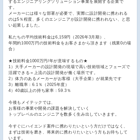
するエンジニアリングソリューション事業を展開する企業で
す。
メーカーには様々な部署が必要で、実際に設計開発に携われる
のは5％程度、多くのエンジニアが設計開発に携われない、と思
い起業しました。
私たちの平均技術料金は6,159円（2026年3月期）、
年間約1000万円の技術料金をお客さまから頂きます（残業0の場
合）
★技術料金1000万円/年が意味するもの★
1）大手メーカーの設計開発の現場で高い技術領域とフェーズで
活躍できる＝上流の設計開発が働く場所です。
2）体力のあるメーカーがお客様（大手企業）が就業先です
3）離職率：6.1％（2025年度）
4）40歳以上の持ち家率：59.3％
今後もメイテックでは、
お客様の事業や開発の課題を解決していく
トップレベルのエンジニアを数多く生み出していきます。
今すぐにハイエンド案件に携わりたいという方だけではなく、
まずは技術を磨き、将来的に携わりたいという方もお待ちして
います。