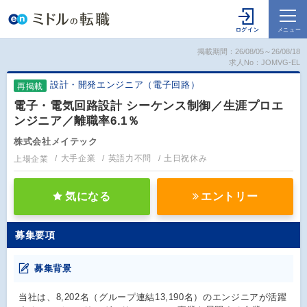
掲載期間：26/08/05～26/08/18
求人No：JOMVG-EL
設計・開発エンジニア（電子回路）
再掲載
電子・電気回路設計 シーケンス制御／生涯プロエ
ンジニア／離職率6.1％
株式会社メイテック
上場企業
大手企業
英語力不問
土日祝休み
気になる
エントリー
募集要項
募集背景
当社は、8,202名（グループ連結13,190名）のエンジニアが活躍