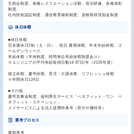
互助会制度、各種レクリエーション活動、宿泊研修、各種表彰
制度、
社内技術認証制度、通信教育補助制度、資格取得奨励金制度
休日休暇
■休日休暇
完全週休2日制（土・日）、祝日 夏期休暇、年末年始休暇、ゴ
ールデンウィーク、
有給休暇（半休制度、時間単位有給休暇制度あり）
※エンジニアの平均有給取得日数14.87日/年（2025年度）
積立休暇、慶弔休暇、育児・介護休業、リフレッシュ休暇
※年間休日124日
■その他
慶弔見舞金制度、福利厚生サービス「ベネフィット・ワン ベ
ネフィット・ステーション」
メイサービスによる法人提携特典等（割引や優待等）
選考プロセス
書類選考