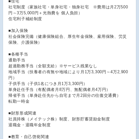
■住宅
社宅制度（家族社宅・単身社宅・独身社宅 ※費用は月2万500
円～3万5,000円＋光熱費を 個人負担）
住宅利子補給制度
■加入保険
社会保険完備（健康保険組合、厚⽣年⾦保険、雇⽤保険、労災
保険、介護保険）
■各種手当
通勤手当
超過勤務手当（全額支給）※サービス残業なし
地域⼿当（扶養者の有無や地域により⽉1万3,300円～4万2,900
円）
子供手当（子供1名につき月1万3,300円）
単身赴任手当（有配偶者月8万円、無配偶者月4万円）
帰省⼿当（単⾝赴任先から⾃宅まで⽉2回分の往復交通費）
転勤⼀時⾦
■財形形成関連
社員持株（メイテック株）制度、財形貯蓄奨励金制度
退職金・退職年金制度
■教育・自己啓発関連