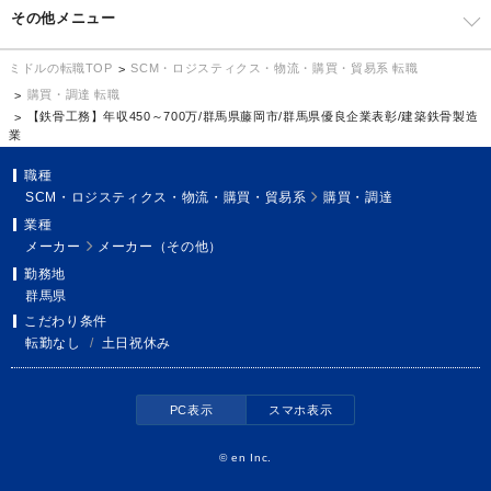
その他メニュー
SCM・ロジスティクス・物流・購買・貿易系 転職
ミドルの転職TOP
購買・調達 転職
【鉄骨工務】年収450～700万/群馬県藤岡市/群馬県優良企業表彰/建築鉄骨製造
業
職種
SCM・ロジスティクス・物流・購買・貿易系
購買・調達
業種
メーカー
メーカー（その他）
勤務地
群馬県
こだわり条件
転勤なし
/
土日祝休み
PC表示
スマホ表示
©
en Inc.