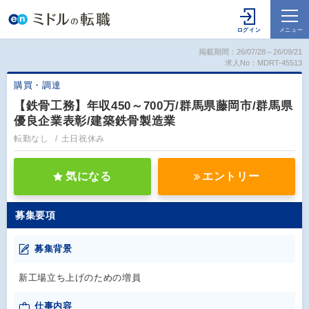
掲載期間：26/07/28～26/09/21
求人No：MDRT-45513
購買・調達
【鉄骨工務】年収450～700万/群馬県藤岡市/群馬県
優良企業表彰/建築鉄骨製造業
転勤なし
土日祝休み
気になる
エントリー
募集要項
募集背景
新工場立ち上げのための増員
仕事内容