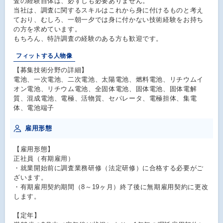
査の経験自体は、必ずしも必要ありません。
当社は、調査に関するスキルはこれから身に付けるものと考え
ており、むしろ、一朝一夕では身に付かない技術経験をお持ち
の方を求めています。
もちろん、特許調査の経験のある方も歓迎です。
フィットする人物像
【募集技術分野の詳細】
電池、一次電池、二次電池、太陽電池、燃料電池、リチウムイ
オン電池、リチウム電池、全固体電池、固体電池、固体電解
質、混成電池、電極、活物質、セパレータ、電極担体、集電
体、電池端子
雇用形態
【雇用形態】
正社員（有期雇用）
・就業開始前に調査業務研修（法定研修）に合格する必要がご
ざいます。
・有期雇用契約期間（8～19ヶ月）終了後に無期雇用契約に更改
します。
【定年】