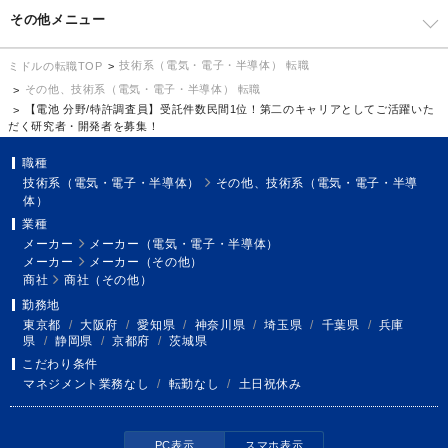
その他メニュー
技術系（電気・電子・半導体） 転職
ミドルの転職TOP
その他、技術系（電気・電子・半導体） 転職
【電池 分野/特許調査員】受託件数民間1位！第二のキャリアとしてご活躍いた
だく研究者・開発者を募集！
職種
技術系（電気・電子・半導体）
その他、技術系（電気・電子・半導
体）
業種
メーカー
メーカー（電気・電子・半導体）
メーカー
メーカー（その他）
商社
商社（その他）
勤務地
東京都
/
大阪府
/
愛知県
/
神奈川県
/
埼玉県
/
千葉県
/
兵庫
県
/
静岡県
/
京都府
/
茨城県
こだわり条件
マネジメント業務なし
/
転勤なし
/
土日祝休み
PC表示
スマホ表示