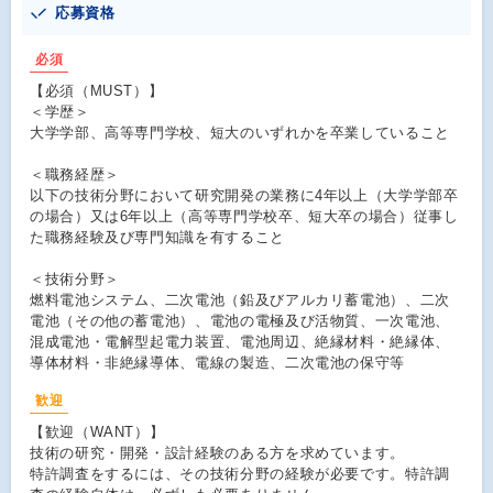
応募資格
必須
【必須（MUST）】
＜学歴＞
大学学部、高等専門学校、短大のいずれかを卒業していること
＜職務経歴＞
以下の技術分野において研究開発の業務に4年以上（大学学部卒
の場合）又は6年以上（高等専門学校卒、短大卒の場合）従事し
た職務経験及び専門知識を有すること
＜技術分野＞
燃料電池システム、二次電池（鉛及びアルカリ蓄電池）、二次
電池（その他の蓄電池）、電池の電極及び活物質、一次電池、
混成電池・電解型起電力装置、電池周辺、絶縁材料・絶縁体、
導体材料・非絶縁導体、電線の製造、二次電池の保守等
歓迎
【歓迎（WANT）】
技術の研究・開発・設計経験のある方を求めています。
特許調査をするには、その技術分野の経験が必要です。特許調