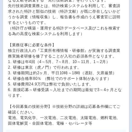
なる文献を調査する「先行技術調査」を行っています。
先行技術調査業務とは、特許検索システムを利用して、審査請
求された特許と類似の技術（特許文献）が既に存在しないかど
うかを調査（情報収集）し、報告書を作成のうえ審査官に説明
するというものです。
（特許庁が構築・運用する特許データベース及びこれを検索す
る為の高度な検索システムを利用します）
【業務従事に必要な条件】
独立行政法人の『工業所有権情報・研修館』が実施する調査業
務実施者研修を修了することが入社の必須条件となります。
1. 研修は年4回（4～5月、7～8月、10～11月、1～2月）
2. 研修は東京（虎ノ門）で行われます。
3. 研修期間は約2ヶ月、平日10時～18時（遅刻、欠席厳禁）
4. 研修合格率80％ （弊社でのサポート体制があります）
5. 研修費用24.9万円は弊社で負担いたします。
6. 面接応募～研修受講～入社までの期間は最短で3～4ヶ月とな
ります。
【今回募集の技術分野】※技術分野の詳細は応募条件欄にてご
確認ください。
電池、電気化学、一次電池、二次電池、太陽電池、燃料電池、
固体電解質・全固体電池、電極・セパレータ等