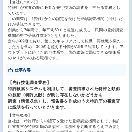
【当社について】
特許庁が審査の際に必要な先行技術の調査を、主たる業務とし
ています。
この調査は、特許庁からの認定を受けた登録調査機関（9社）だ
けが受託できます。
創業から7年間で、年平均50％と急速に成長し、民間の登録調査
機関の中で受託件数1位となりました。
定年が69歳であり、第二のキャリアとして転職・再就職を果た
した方を含め、300名を超える仲間がAIRIで活躍しています。ア
ウトプットに応じた給与体系で、国の政策に貢献できる技術系
のやりがいのある職種です。
仕事内容
【先行技術調査業務】
特許検索システムを利用して、審査請求された特許と類似
の技術（特許文献）が既に存在しないかどうかを
調査（情報収集）し、報告書を作成のうえ特許庁の審査官
に説明を行っていただきます。
【業務概要】
当社は、特許庁からの認可を受けた登録調査機関として、特許
庁審査官が特許出願の新規性・進歩性を判断するうえで必要と