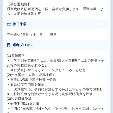
【手当通勤費】
通勤費は月額10万円を上限に会社が負担します。通勤時間によ
っては新幹線通勤も可。
休日休暇
完全週休2日制（土・日）、祝日
選考プロセス
(1)書類選考
・大学学部卒業後4年以上、高専/短大卒業後6年以上の開発・研
究等の実務経験があること
・当社受託技術区分とマッチングしていることなど
(2)一次選考（人物・資質評価）
・事前にWEBで適正検査を受講
・面談にて専門性を確認
・一次試験では、事前にお渡しする特許公報とその場でお渡し
する特許公報を簡潔かつ分かり易く読解説明能力を評価
(3)法定研修受講
・研修期間は2ヵ月間
・年間に4回実施（4月～5月、7月～8月、10月～11月、1月～2