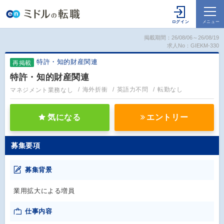
掲載期間：26/08/06～26/08/19
求人No：GIEKM-330
特許・知的財産関連
再掲載
特許・知的財産関連
マネジメント業務なし
海外折衝
英語力不問
転勤なし
気になる
エントリー
募集要項
募集背景
業用拡大による増員
仕事内容