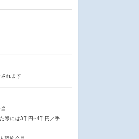
給されます
手当
た際には3千円~4千円／手
人契約会員