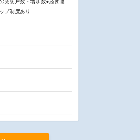
の受託戸数・増加数●経団連
ップ制度あり