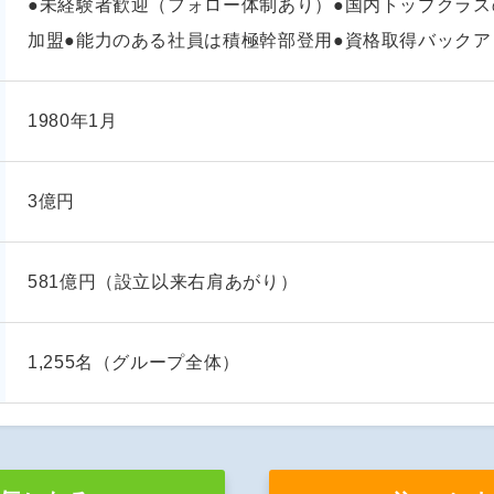
●未経験者歓迎（フォロー体制あり）●国内トップクラス
加盟●能力のある社員は積極幹部登用●資格取得バックア
1980年1月
3億円
581億円（設立以来右肩あがり）
1,255名（グループ全体）