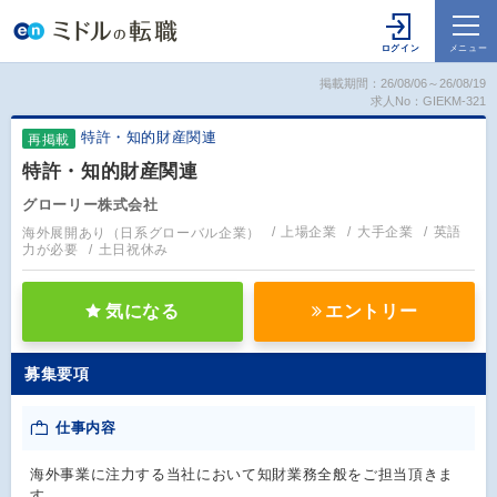
掲載期間：26/08/06～26/08/19
求人No：GIEKM-321
特許・知的財産関連
再掲載
特許・知的財産関連
グローリー株式会社
海外展開あり（日系グローバル企業）
上場企業
大手企業
英語
力が必要
土日祝休み
気になる
エントリー
募集要項
仕事内容
海外事業に注力する当社において知財業務全般をご担当頂きま
す。