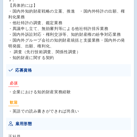
【具体的には】
・国内外知的財産戦略の立案、推進 ・国内外特許の出願、権
利化業務
・他社特許の調査、鑑定業務
・異議申し立て、無効審判等による他社特許排斥業務
・国内外訴訟対応・権利交渉等、知的財産権の紛争対応業務
・国内外グループ会社の知的財産統括と支援業務・国内外の発
明発掘、出願、権利化、
・ 調査（先行技術調査、関係性調査）
・知的財産に関する契約
応募資格
必須
・企業における知的財産実務経験
歓迎
・英語での読み書きができれば尚良い
雇用形態
正社員