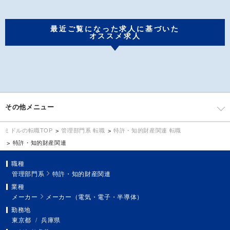
最近ご覧になった求人に基づいた
オススメ求人
その他メニュー
管理部門系 転職
特許・知的財産関連 転職
ミドルの転職TOP
特許・知的財産関連
職種
管理部門系
特許・知的財産関連
業種
メーカー
メーカー（電気・電子・半導体）
勤務地
東京都
/
兵庫県