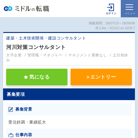
掲載期間：26/07/13～26/09/06
求人No：KCGC-m-1103-7
建築・土木技術開発・建設コンサルタント
河川対策コンサルタント
大手企業
管理職・マネジャー
マネジメント業務なし
土日祝休
み
気になる
エントリー
募集要項
募集背景
受注好調・業績拡大
仕事内容