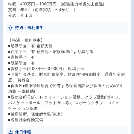
年収：400万円～1000万円 (経験能力考慮の上優遇)
賞与：年3回（前年実績：6.4か月 ）
昇給：年１回
待遇・福利厚生
【待遇・福利厚生】
■通勤手当 有 全額支給
■住宅手当 有 勤務地・家族構成により異なる
■家族手当 有
■残業手当 有
■資格手当(3,000円~20,000円)、現場手当
■企業年金基金、財形貯蓄制度、財形住宅融資制度、退職年金制
度、 持株会
■保養所(健康保険組合で所有する保養施設及び保養のための宿
泊費 一部補助)
■親睦会(OC会)、レクリレーション活動、クラブ活動(ゴルフ、
バスケットボール、フットサル等)、スポーツクラブ、コミュニ
ケー ション促進
■健康診断、保健師常駐(東京)
■各種社会保険完備
休日休暇