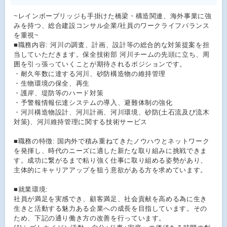
~レインボーブリッジも手掛けた橋梁・構造関連、海外事業に強
みを持つ、総合建設コンサル企業/社員のワークライフバランス
を重視~
■職務内容: 河川の調査、計画、設計等の総合的な対策提案を担
当していただきます。保全技術部 河川チームの先頭に立ち、周
囲を引っ張っていくことが期待されるポジションです。
・耐久年数に達する河川、砂防構造物の維持管理
・生物環境の保全、再生
・護岸、堤防等のハード対策
・予警報情報伝達システムの導入、避難体制の強化
・河川構造物設計、河川計画、河川環境、砂防(土石流及び流木
対策)、河川維持管理に関する技術サービス
■職務の特徴: 国内外で積み重ねてきたノウハウとネットワーク
を発揮し、時代のニーズに適した新たな取り組みに挑戦できま
す。成功に繋がるまで粘り強く仕事に取り組める姿勢があり、
主体的にキャリアアップを狙う意欲がある方を求めています。
■就業環境:
社員が満足を実感でき、顧客満足、社会貢献を高める為に生き
生きと活動する魅力ある企業への成長を目指しています。その
ため、下記の通り働き方の改善を行っています。