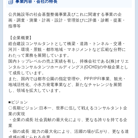
事業内容・会社の特長
公共施設等の社会基盤整備事業及びこれに関連する事業の企
画・調査・測量・計画・設計・管理並びに評価・診断・提案・
指導等
【企業概要】
総合建設コンサルタントとして橋梁・道路・トンネル・交通・
河川・環境・景観・都市地域・マネジメントなど広範な分野に
わたって業務を展開しています。
国内トップレベルの売上実績を有し、持株会社である(株)オリエ
ンタルコンサルタンツホールディングス(OCHD)の中核企業とし
て成長しています。
また、国内では都市公園の指定管理や、PPP/PFI事業、観光・
地域活性化、小水力発電事業など、新たなチャレンジを展開
し、領域を拡大しています。
■ビジョン
〇長期ビジョン:日本一、世界に伍して戦えるコンサルタント企
業の実現
・企業の成長:社会貢献の最大化により、更なる誇りを持てる企
業
・個の成長 :能力の最大化により、活躍の場が広がり、更なる達
成感が感じられる企業