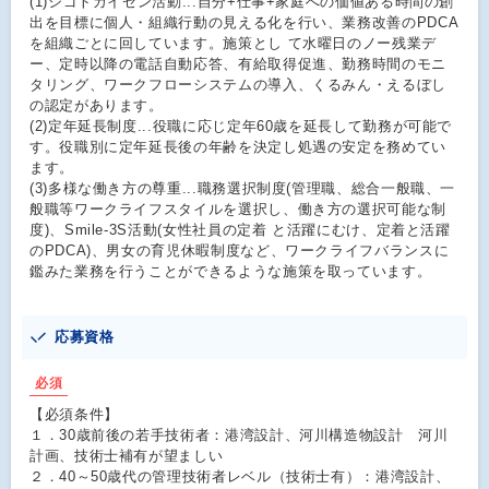
(1)シゴトカイゼン活動...自分+仕事+家庭への価値ある時間の創
出を目標に個人・組織行動の見える化を行い、業務改善のPDCA
を組織ごとに回しています。施策とし て水曜日のノー残業デ
ー、定時以降の電話自動応答、有給取得促進、勤務時間のモニ
タリング、ワークフローシステムの導入、くるみん・えるぼし
の認定があります。
(2)定年延長制度...役職に応じ定年60歳を延長して勤務が可能で
す。役職別に定年延長後の年齢を決定し処遇の安定を務めてい
ます。
(3)多様な働き方の尊重...職務選択制度(管理職、総合一般職、一
般職等ワークライフスタイルを選択し、働き方の選択可能な制
度)、Smile-3S活動(女性社員の定着 と活躍にむけ、定着と活躍
のPDCA)、男女の育児休暇制度など、ワークライフバランスに
鑑みた業務を行うことができるような施策を取っています。
応募資格
必須
【必須条件】
１．30歳前後の若手技術者：港湾設計、河川構造物設計 河川
計画、技術士補有が望ましい
２．40～50歳代の管理技術者レベル（技術士有）：港湾設計、