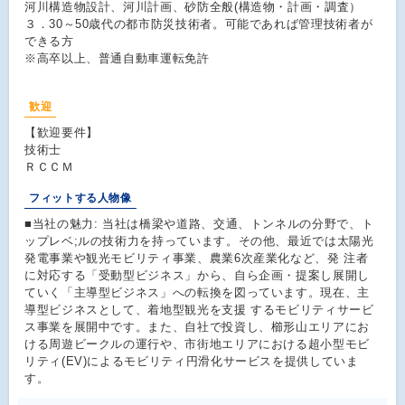
河川構造物設計、河川計画、砂防全般(構造物・計画・調査）
３．30～50歳代の都市防災技術者。可能であれば管理技術者が
できる方
※高卒以上、普通自動車運転免許
歓迎
【歓迎要件】
技術士
ＲＣＣＭ
フィットする人物像
■当社の魅力: 当社は橋梁や道路、交通、トンネルの分野で、ト
ップレベ;ルの技術力を持っています。その他、最近では太陽光
発電事業や観光モビリティ事業、農業6次産業化など、発 注者
に対応する「受動型ビジネス」から、自ら企画・提案し展開し
ていく「主導型ビジネス」への転換を図っています。現在、主
導型ビジネスとして、着地型観光を支援 するモビリティサービ
ス事業を展開中です。また、自社で投資し、櫛形山エリアにお
ける周遊ビークルの運行や、市街地エリアにおける超小型モビ
リティ(EV)によるモビリティ円滑化サービスを提供していま
す。